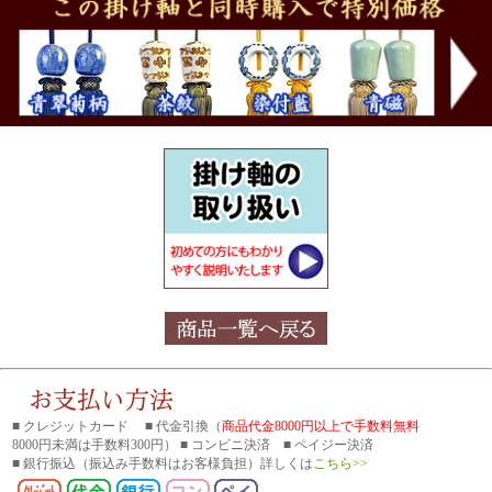
■ クレジットカード ■ 代金引換（
商品代金8000円以上で手数料無料
8000円未満は手数料300円） ■ コンビニ決済 ■ ペイジー決済
■ 銀行振込
（振込み手数料はお客様負担）詳しくは
こちら>>