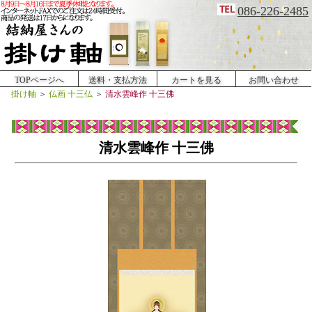
086-226-2485
TOPページへ
送料・支払方法
カートを見る
お問い合わせ
掛け軸
＞
仏画 十三仏
＞
清水雲峰作 十三佛
清水雲峰作 十三佛