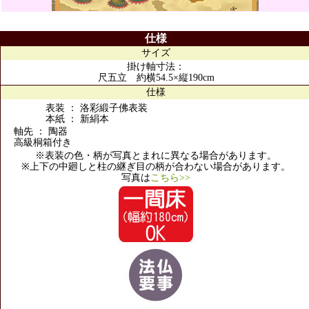
仕様
サイズ
掛け軸寸法：
尺五立 約横54.5×縦190cm
仕様
表装 ： 洛彩緞子佛表装
本紙 ： 新絹本
軸先 ： 陶器
高級桐箱付き
※表装の色・柄が写真とまれに異なる場合があります。
※上下の中廻しと柱の継ぎ目の柄が合わない場合があります。
写真は
こちら>>