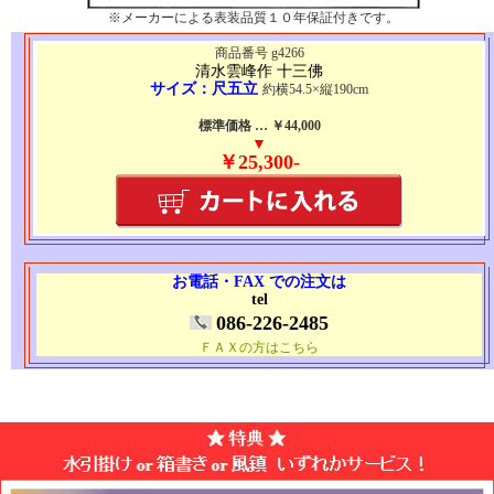
※メーカーによる表装品質１０年保証付きです。
商品番号 g4266
清水雲峰作 十三佛
サイズ：尺五立
約横54.5×縦190cm
標準価格 … ￥44,000
▼
￥25,300-
お電話・FAX での注文は
tel
086-226-2485
ＦＡＸの方はこちら