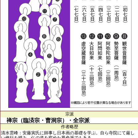
宗派
禅宗（臨済宗・曹洞宗）・全宗派
作者略歴
清水雲峰：安藤寅氏に師事し日本画の基礎を学ぶ。自ら寺院にて厳し
い修行を積み、仏の道を究めた異色派でもある。