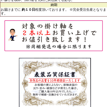
納期
お届けまでに
約１０日
程度頂いております。 ※完全受注生産となりま
す。