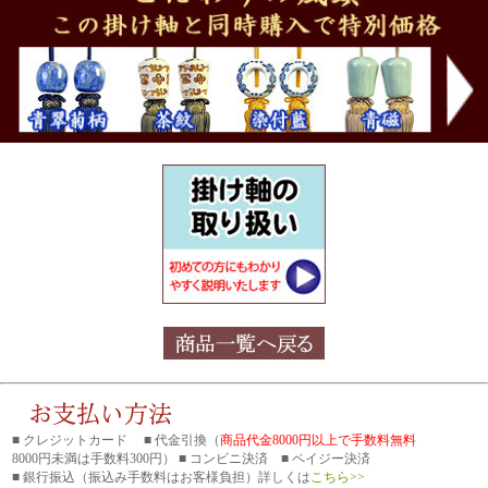
■ クレジットカード ■ 代金引換（
商品代金8000円以上で手数料無料
8000円未満は手数料300円） ■ コンビニ決済 ■ ペイジー決済
■ 銀行振込
（振込み手数料はお客様負担）詳しくは
こちら>>