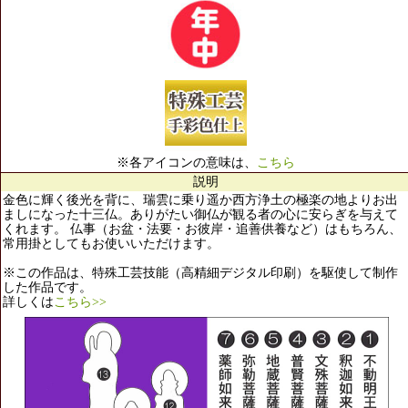
※各アイコンの意味は、
こちら
説明
金色に輝く後光を背に、瑞雲に乗り遥か西方浄土の極楽の地よりお出
ましになった十三仏。ありがたい御仏が観る者の心に安らぎを与えて
くれます。 仏事（お盆・法要・お彼岸・追善供養など）はもちろん、
常用掛としてもお使いいただけます。
※この作品は、特殊工芸技能（高精細デジタル印刷）を駆使して制作
した作品です。
詳しくは
こちら>>