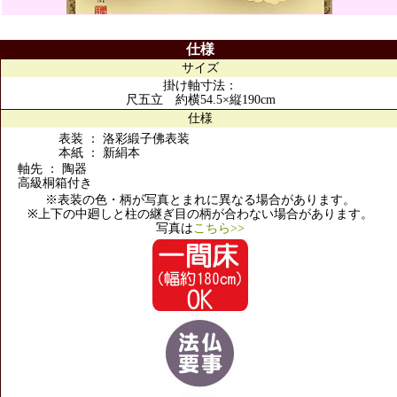
仕様
サイズ
掛け軸寸法：
尺五立 約横54.5×縦190cm
仕様
表装 ： 洛彩緞子佛表装
本紙 ： 新絹本
軸先 ： 陶器
高級桐箱付き
※表装の色・柄が写真とまれに異なる場合があります。
※上下の中廻しと柱の継ぎ目の柄が合わない場合があります。
写真は
こちら>>