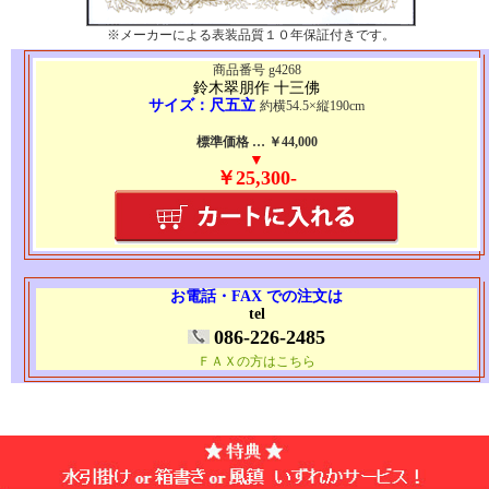
※メーカーによる表装品質１０年保証付きです。
商品番号 g4268
鈴木翠朋作 十三佛
サイズ：尺五立
約横54.5×縦190cm
標準価格 … ￥44,000
▼
￥25,300-
お電話・FAX での注文は
tel
086-226-2485
ＦＡＸの方はこちら