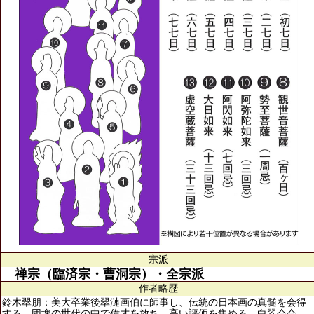
宗派
禅宗（臨済宗・曹洞宗）・全宗派
作者略歴
鈴木翠朋：美大卒業後翠漣画伯に師事し、伝統の日本画の真髄を会得
する。団塊の世代の中で偉才を放ち、高い評価を集める。白翠会会