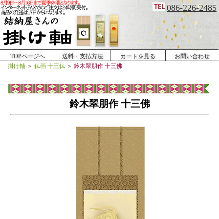
086-226-2485
TOPページへ
送料・支払方法
カートを見る
お問い合わせ
掛け軸
＞
仏画 十三仏
＞
鈴木翠朋作 十三佛
鈴木翠朋作 十三佛