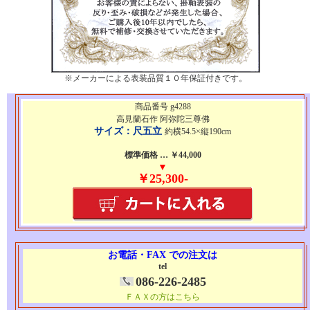
※メーカーによる表装品質１０年保証付きです。
商品番号 g4288
高見蘭石作 阿弥陀三尊佛
サイズ：尺五立
約横54.5×縦190cm
標準価格 … ￥44,000
▼
￥25,300-
お電話・FAX での注文は
tel
086-226-2485
ＦＡＸの方はこちら