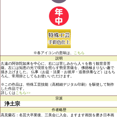
※各アイコンの意味は、
こちら
説明
久遠の阿弥陀如来を中心に、右には苦しみから人々を救う観世音菩
薩。左には知恵の光で現世を照らす勢至菩薩を、佛徳極まりない趣で
描き上げました。 仏事（お盆・法要・お彼岸・追善供養など）はもち
ろん、常用掛としてもお使いいただけます。
※この作品は、特殊工芸技能（高精細デジタル印刷）を駆使して制作
した作品です。
詳しくは
こちら>>
宗派
浄土宗
作者略歴
高見蘭石：名芸大卒業後、三美会に入会。ますます画技を磨き日本画