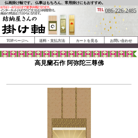
仏画掛け軸です。 仏事はもちろん、常用掛けにもおすすめ。
086-226-2485
TOPページへ
送料・支払方法
カートを見る
お問い合わせ
高見蘭石作 阿弥陀三尊佛