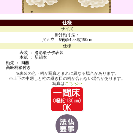
仕様
サイズ
掛け軸寸法：
尺五立 約横54.5×縦190cm
仕様
表装 ： 洛彩緞子佛表装
本紙 ： 新絹本
軸先 ： 陶器
高級桐箱付き
※表装の色・柄が写真とまれに異なる場合があります。
※上下の中廻しと柱の継ぎ目の柄が合わない場合があります。
写真は
こちら>>