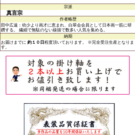
宗派
真言宗
作者略歴
田中広遠：幼少より画才に恵まれ、白翠会会員として日本画一筋に研
鑽する。 繊細で無駄のない線描で数多い人気を集める。
納期
お届けまでに
約１０日
程度頂いております。 ※完全受注生産となりま
す。