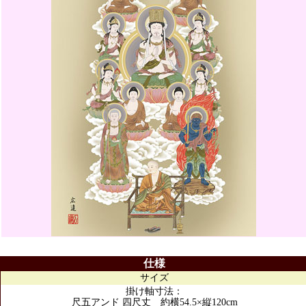
仕様
サイズ
掛け軸寸法：
尺五アンド 四尺丈 約横54.5×縦120cm