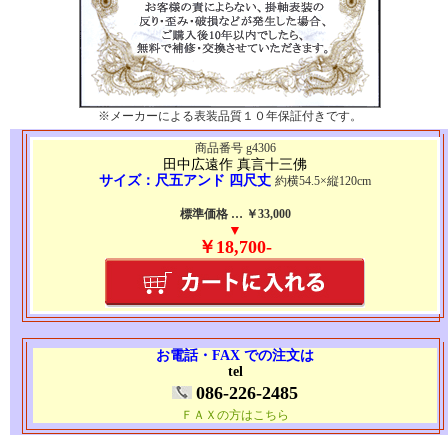
※メーカーによる表装品質１０年保証付きです。
商品番号 g4306
田中広遠作 真言十三佛
サイズ：尺五アンド 四尺丈
約横54.5×縦120cm
標準価格 … ￥33,000
▼
￥18,700-
お電話・FAX での注文は
tel
086-226-2485
ＦＡＸの方はこちら