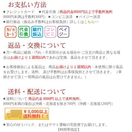
■ クレジットカード ■ 代金引換（
商品代金8000円以上で手数料無料
8000円未満は手数料300円） ■ コンビニ決済 ■ ペイジー決済
■ 銀行振込
（振込み手数料はお客様負担）詳しくは
こちら>>
■ 万一商品に破損・汚れ・不良部分がある場合や ご注文の商品と異なる場
合は
お届けより１週間以内
であれば交換、返品をさせて頂きます。
■ お客様都合による返品は、商品
お届けより１週間以内
・未使用に限り返品
をお受けします。送料、 及び手数料はお客様負担とさせて頂きます。 （筆
耕させて頂く一部商品の返品はお受けできません。）
■ 送料について
商品代金 8000円 以上で送料無料。
8000円未満の場合は沖縄・北海道を除き700円（沖縄・北海道1200円）
■ 安心のゆうパック、またはヤマト運輸の宅急便でお届けします。
【時間帯指定】