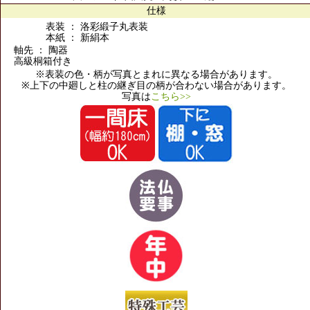
仕様
表装 ： 洛彩緞子丸表装
本紙 ： 新絹本
軸先 ： 陶器
高級桐箱付き
※表装の色・柄が写真とまれに異なる場合があります。
※上下の中廻しと柱の継ぎ目の柄が合わない場合があります。
写真は
こちら>>