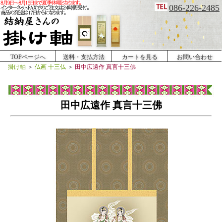
086-226-2485
TOPページへ
送料・支払方法
カートを見る
お問い合わせ
掛け軸
＞
仏画 十三仏
＞
田中広遠作 真言十三佛
田中広遠作 真言十三佛