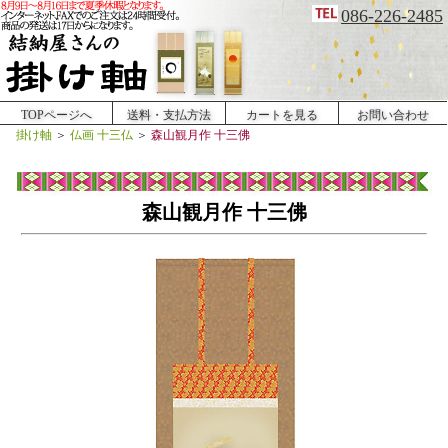
086-226-2485
TOPページへ
送料・支払方法
カートを見る
お問い合わせ
掛け軸
＞
仏画 十三仏
＞
森山観月作 十三佛
森山観月作 十三佛