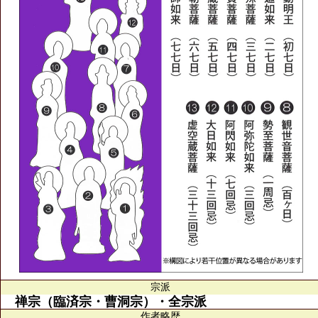
宗派
禅宗（臨済宗・曹洞宗）・全宗派
作者略歴