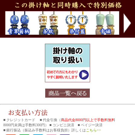
■ クレジットカード ■ 代金引換（
商品代金8000円以上で手数料無料
8000円未満は手数料300円） ■ コンビニ決済 ■ ペイジー決済
■ 銀行振込
（振込み手数料はお客様負担）詳しくは
こちら>>