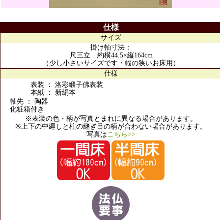
仕様
サイズ
掛け軸寸法：
尺三立 約横44.5×縦164cm
（少し小さいサイズです・幅の狭いお床用）
仕様
表装 ： 洛彩緞子佛表装
本紙 ： 新絹本
軸先 ： 陶器
化粧箱付き
※表装の色・柄が写真とまれに異なる場合があります。
※上下の中廻しと柱の継ぎ目の柄が合わない場合があります。
写真は
こちら>>