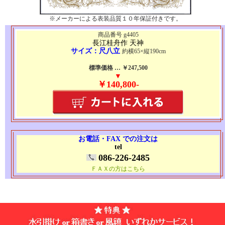
※メーカーによる表装品質１０年保証付きです。
商品番号 g4405
長江桂舟作 天神
サイズ：尺八立
約横65×縦190cm
標準価格 … ￥247,500
▼
￥140,800-
お電話・FAX での注文は
tel
086-226-2485
ＦＡＸの方はこちら