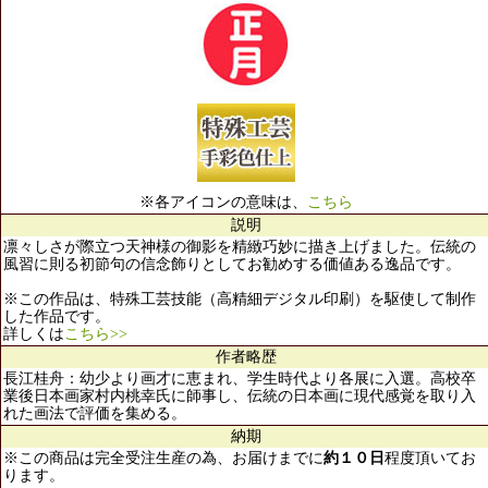
※各アイコンの意味は、
こちら
説明
凛々しさが際立つ天神様の御影を精緻巧妙に描き上げました。伝統の
風習に則る初節句の信念飾りとしてお勧めする価値ある逸品です。
※この作品は、特殊工芸技能（高精細デジタル印刷）を駆使して制作
した作品です。
詳しくは
こちら>>
作者略歴
長江桂舟：幼少より画才に恵まれ、学生時代より各展に入選。高校卒
業後日本画家村内桃幸氏に師事し、伝統の日本画に現代感覚を取り入
れた画法で評価を集める。
納期
※この商品は完全受注生産の為、お届けまでに
約１０日
程度頂いてお
ります。