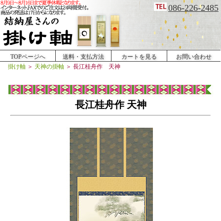
086-226-2485
TOPページへ
送料・支払方法
カートを見る
お問い合わせ
掛け軸
＞
天神の掛軸
＞
長江桂舟作 天神
長江桂舟作 天神