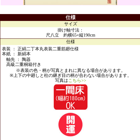
仕様
サイズ
掛け軸寸法：
尺八立 約横65×縦190cm
仕様
表装 ： 正絹二丁本丸表装二重筋廻仕様
本紙 ： 新絹本
軸先 ： 陶器
高級二重桐箱付き
※表装の色・柄が写真とまれに異なる場合があります。
※上下の中廻しと柱の継ぎ目の柄が合わない場合があります。
写真は
こちら>>