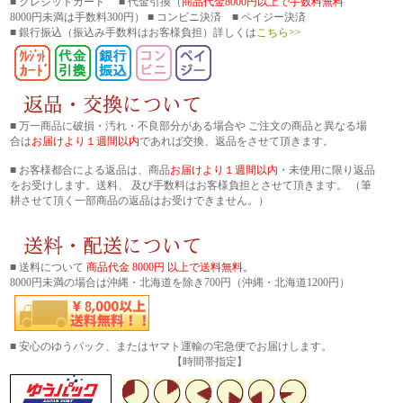
■ クレジットカード ■ 代金引換（
商品代金8000円以上で手数料無料
8000円未満は手数料300円） ■ コンビニ決済 ■ ペイジー決済
■ 銀行振込
（振込み手数料はお客様負担）詳しくは
こちら>>
■ 万一商品に破損・汚れ・不良部分がある場合や ご注文の商品と異なる場
合は
お届けより１週間以内
であれば交換、返品をさせて頂きます。
■ お客様都合による返品は、商品
お届けより１週間以内
・未使用に限り返品
をお受けします。送料、 及び手数料はお客様負担とさせて頂きます。 （筆
耕させて頂く一部商品の返品はお受けできません。）
■ 送料について
商品代金 8000円 以上で送料無料。
8000円未満の場合は沖縄・北海道を除き700円（沖縄・北海道1200円）
■ 安心のゆうパック、またはヤマト運輸の宅急便でお届けします。
【時間帯指定】