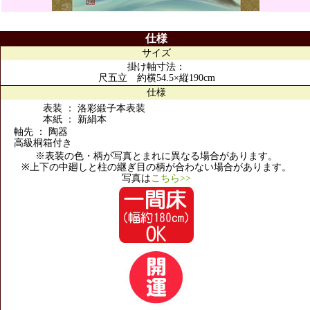
仕様
サイズ
掛け軸寸法：
尺五立 約横54.5×縦190cm
仕様
表装 ： 洛彩緞子本表装
本紙 ： 新絹本
軸先 ： 陶器
高級桐箱付き
※表装の色・柄が写真とまれに異なる場合があります。
※上下の中廻しと柱の継ぎ目の柄が合わない場合があります。
写真は
こちら>>