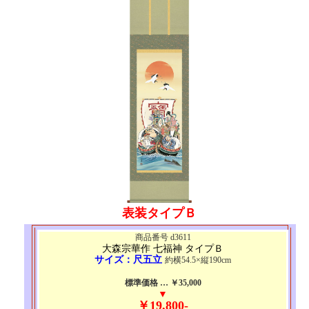
表装タイプＢ
商品番号 d3611
大森宗華作 七福神 タイプＢ
サイズ：尺五立
約横54.5×縦190cm
標準価格 … ￥35,000
▼
￥19,800-