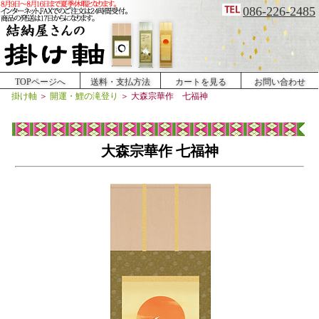
086-226-2485
TOPページへ
送料・支払方法
カートを見る
お問い合わせ
掛け軸
＞
開運・鯉の滝登り
＞
大森宗華作 七福神
大森宗華作 七福神