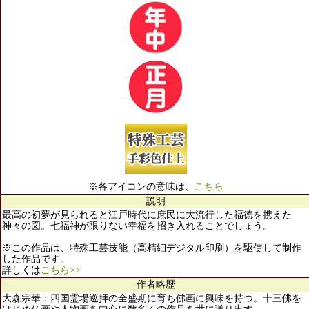
※各アイコンの意味は、
こちら
説明
最高の初夢が見られると江戸時代に庶民に大流行した福徳を携えた
神々の図。七福神が限りない幸福を招き入れることでしょう。
※この作品は、特殊工芸技能（高精細デジタル印刷）を駆使して制作
した作品です。
詳しくは
こちら>>
作者略歴
大森宗華：四国霊場巡拝の全盛期に育ち佛画に興味を持つ。十三佛を