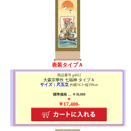
表装タイプＡ
商品番号 g4412
大森宗華作 七福神 タイプＡ
サイズ：尺五立
約横54.5×縦190cm
標準価格 … ￥30,800
▼
￥17,400-