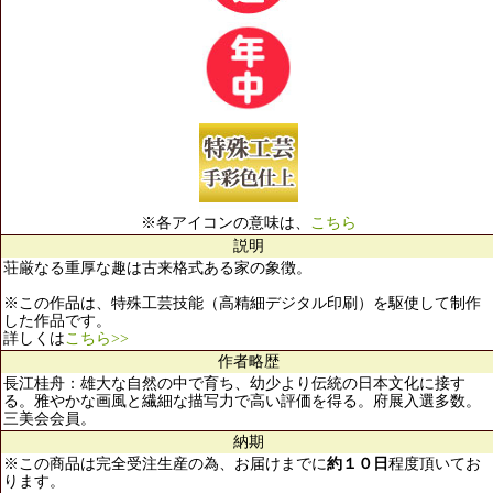
※各アイコンの意味は、
こちら
説明
荘厳なる重厚な趣は古来格式ある家の象徴。
※この作品は、特殊工芸技能（高精細デジタル印刷）を駆使して制作
した作品です。
詳しくは
こちら>>
作者略歴
長江桂舟：雄大な自然の中で育ち、幼少より伝統の日本文化に接す
る。雅やかな画風と繊細な描写力で高い評価を得る。府展入選多数。
三美会会員。
納期
※この商品は完全受注生産の為、お届けまでに
約１０日
程度頂いてお
ります。