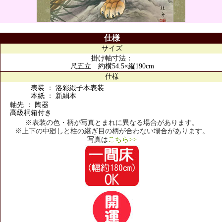
仕様
サイズ
掛け軸寸法：
尺五立 約横54.5×縦190cm
仕様
表装 ： 洛彩緞子本表装
本紙 ： 新絹本
軸先 ： 陶器
高級桐箱付き
※表装の色・柄が写真とまれに異なる場合があります。
※上下の中廻しと柱の継ぎ目の柄が合わない場合があります。
写真は
こちら>>