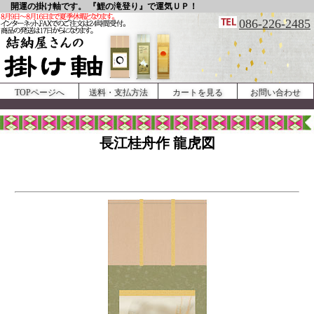
開運の掛け軸です。 『鯉の滝登り』で運気ＵＰ！
086-226-2485
TOPページへ
送料・支払方法
カートを見る
お問い合わせ
長江桂舟作 龍虎図