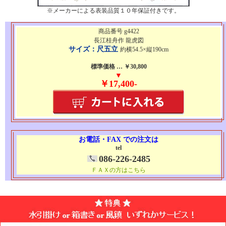
※メーカーによる表装品質１０年保証付きです。
商品番号 g4422
長江桂舟作 龍虎図
サイズ：尺五立
約横54.5×縦190cm
標準価格 … ￥30,800
▼
￥17,400-
お電話・FAX での注文は
tel
086-226-2485
ＦＡＸの方はこちら