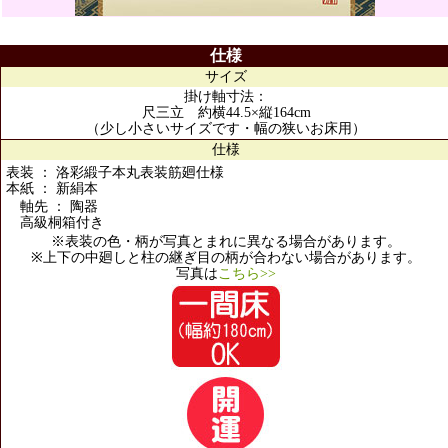
仕様
サイズ
掛け軸寸法：
尺三立 約横44.5×縦164cm
（少し小さいサイズです・幅の狭いお床用）
仕様
表装 ： 洛彩緞子本丸表装筋廻仕様
本紙 ： 新絹本
軸先 ： 陶器
高級桐箱付き
※表装の色・柄が写真とまれに異なる場合があります。
※上下の中廻しと柱の継ぎ目の柄が合わない場合があります。
写真は
こちら>>