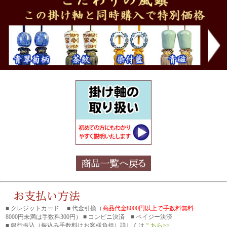
■ クレジットカード ■ 代金引換（
商品代金8000円以上で手数料無料
8000円未満は手数料300円） ■ コンビニ決済 ■ ペイジー決済
■ 銀行振込
（振込み手数料はお客様負担）詳しくは
こちら>>