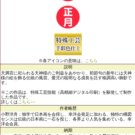
※各アイコンの意味は、
こちら
説明
天満宮に祀られる天神様のご利益をあやかり、初節句の新年には天神
様の絵を飾る伝統の風習。愛児の聡明なる成長を託す格調高い御影で
す。
※この作品は、特殊工芸技能（高精細デジタル印刷）を駆使して制作
した作品です。
詳しくは
こちら>>
作者略歴
小野洋舟：独学で日本画を会得し、幸洋会発足に加わる。独特の構図
センスは伝統の日本画に一石を投じ、各界より人気を集めている。幸
洋会会員。
納期