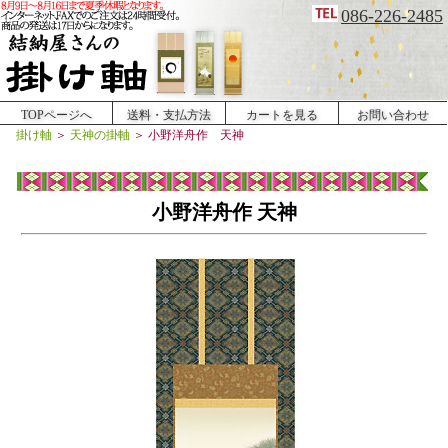
086-226-2485
TOPページへ
送料・支払方法
カートを見る
お問い合わせ
掛け軸
＞
天神の掛軸
＞
小野洋舟作 天神
小野洋舟作 天神