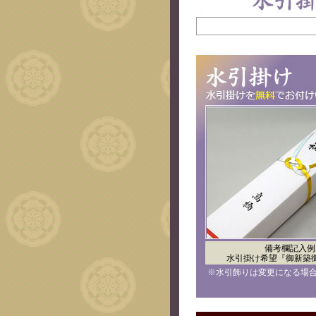
備考欄記入例
水引掛け希望『御新築
※水引飾りは変更になる場