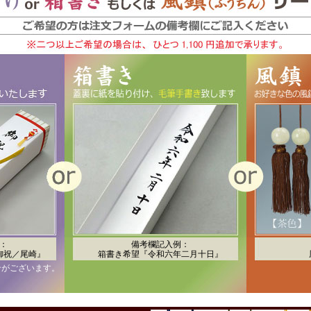
：
備考欄記入例：
御祝／尾崎』
箱書き希望『令和六年二月十日』
合がございます。