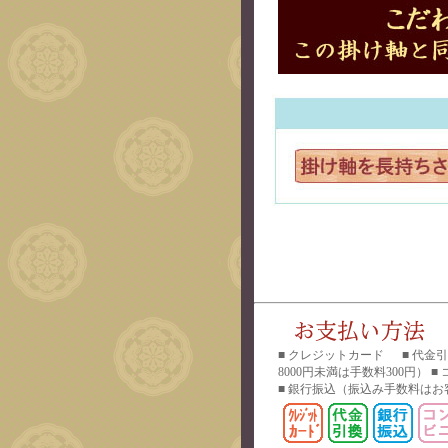
■ クレジットカード ■ 代金
8000円未満は手数料300円） 
■ 銀行振込
（振込み手数料はお