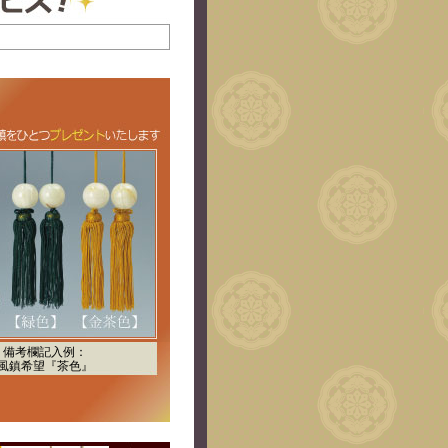
備考欄記入例：
風鎮希望『茶色』