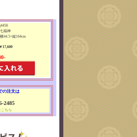
4456
 七福神
横44.5×縦164cm
17,600
0-
 での注文は
6-2485
はこちら