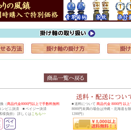
引換（
商品代金8000円以上で手数料無料
■ 送料について
商品代金 8000円 以
■ コンビニ決済 ■ ペイジー決済
8000円未満の場合は沖縄・北海道を
客様負担） 詳しくは
こちら>>
1200円）