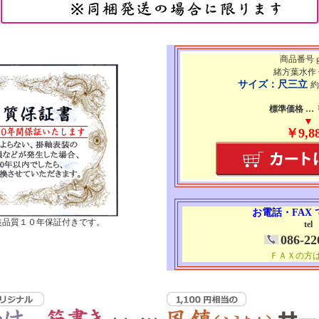
商品番号 g
緒方葉水作
サイズ：尺三立
約
標準価格 … ￥
▼
￥9,88
お電話・FAX
装品質１０年保証付きです。
tel
086-22
ＦＡＸの方