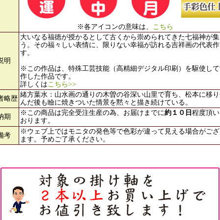
※各アイコンの意味は、
こちら
大いなる福徳が授かるとして古くから崇められてきた七福神が集
う。その福々しい表情に、限りない幸福が訪れる吉祥画の代表作
す。
説明
※この作品は、特殊工芸技能（高精細デジタル印刷）を駆使して
作した作品です。
詳しくは
こちら>>
緒方葉水：山水画の通りの木曽の谷深い山里で育ち、松本に移り
者略歴
んだ後も瞼に焼きついた情景を黙々と描き続けている。
※この商品は完全受注生産の為、お届けまでに
約１０日
程度頂い
納期
おります。
※ウェブ上ではモニタの発色等で色彩が違って見える場合がござ
備考
ます。予めご了承ください。