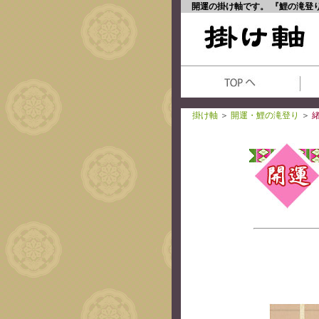
開運の掛け軸です。 『鯉の滝登
掛け軸
＞
開運・鯉の滝登り
＞