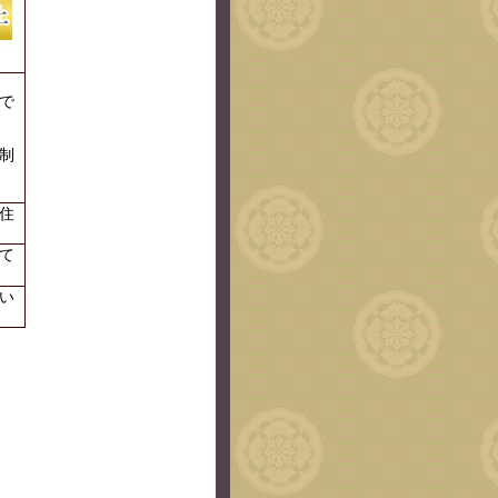
で
制
住
て
い