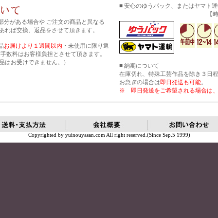
■ 安心のゆうパック、またはヤマト
【時間帯指
部分がある場合や ご注文の商品と異なる
あれば交換、返品をさせて頂きます。
品
お届けより１週間以内
・未使用に限り返
び手数料はお客様負担とさせて頂きます。
品はお受けできません。）
■ 納期について
在庫切れ、特殊工芸作品を除き３日
お急ぎの場合は
即日発送も可能
。
※ 即日発送をご希望される場合は
Copyrighted by yuinouyasan.com All right reserved.(Since Sep.5 1999)