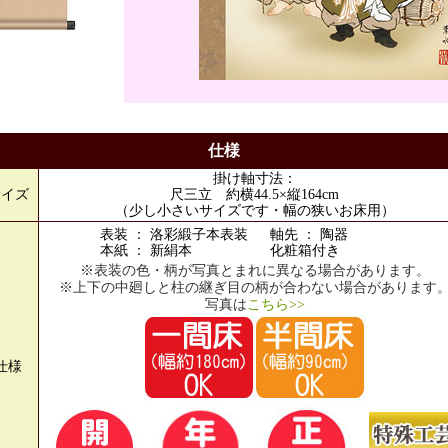
仕様
掛け軸寸法：
サイズ
尺三立 約横44.5×縦164cm
（少し小さいサイズです・幅の狭いお床用）
表装 ： 洛彩緞子本表装
軸先 ： 陶器
本紙 ： 新絹本
化粧箱付き
※表装の色・柄が写真とまれに異なる場合があります。
※上下の中廻しと柱の継ぎ目の柄が合わない場合があります
写真は
こちら>>
仕様