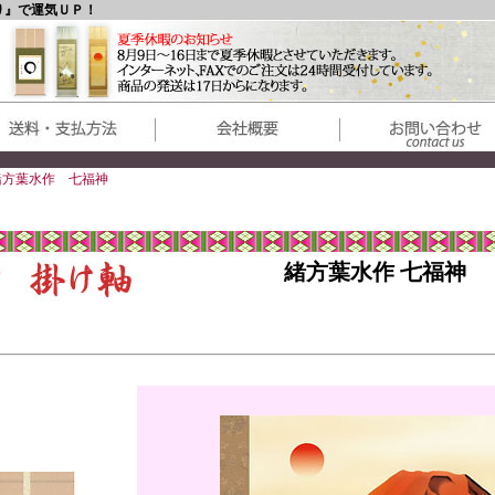
り』で運気ＵＰ！
緒方葉水作 七福神
緒方葉水作 七福神