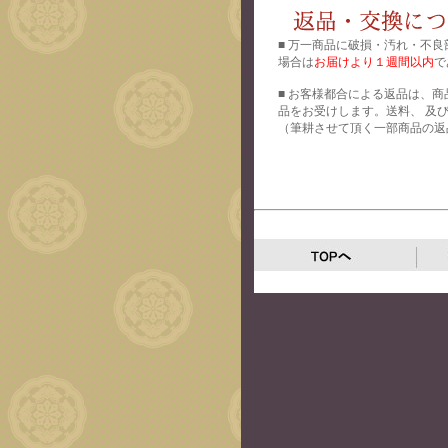
■ 万一商品に破損・汚れ・不良
場合は
お届けより１週間以内
で
■ お客様都合による返品は、商
品をお受けします。送料、 及
（筆耕させて頂く一部商品の返