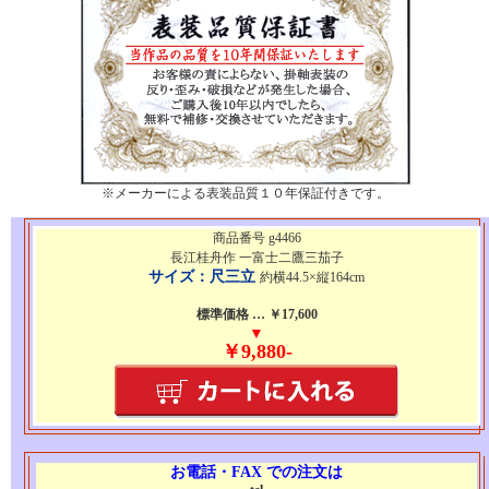
※メーカーによる表装品質１０年保証付きです。
商品番号 g4466
長江桂舟作 一富士二鷹三茄子
サイズ：尺三立
約横44.5×縦164cm
標準価格 … ￥17,600
▼
￥9,880-
お電話・FAX での注文は