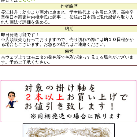
作者略歴
長江桂舟：幼少より画才に恵まれ、学生時代より各展に入選。高校卒
業後日本画家村内桃幸氏に師事し、伝統の日本画に現代感覚を取り入
れた画法で評価を集める。
納期
即日発送可能です！
※店頭販売も行っておりますので、売り切れの際には
約１０日
程かか
る場合もございます。お急ぎの場合はご連絡ください。
備考
※ウェブ上ではモニタの発色等で色彩が違って見える場合がございま
す。予めご了承ください。