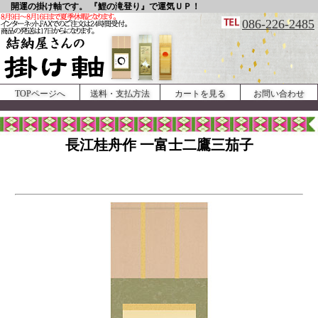
開運の掛け軸です。 『鯉の滝登り』で運気ＵＰ！
086-226-2485
TOPページへ
送料・支払方法
カートを見る
お問い合わせ
長江桂舟作 一富士二鷹三茄子