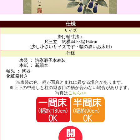
仕様
サイズ
掛け軸寸法：
尺三立 約横44.5×縦164cm
（少し小さいサイズです・幅の狭いお床用）
仕様
表装 ： 洛彩緞子本表装
本紙 ： 新絹本
軸先 ： 陶器
化粧箱付き
※表装の色・柄が写真とまれに異なる場合があります。
※上下の中廻しと柱の継ぎ目の柄が合わない場合があります。
写真は
こちら>>