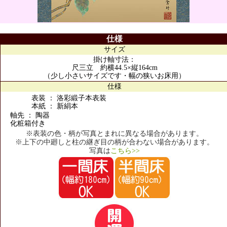
仕様
サイズ
掛け軸寸法：
尺三立 約横44.5×縦164cm
（少し小さいサイズです・幅の狭いお床用）
仕様
表装 ： 洛彩緞子本表装
本紙 ： 新絹本
軸先 ： 陶器
化粧箱付き
※表装の色・柄が写真とまれに異なる場合があります。
※上下の中廻しと柱の継ぎ目の柄が合わない場合があります。
写真は
こちら>>