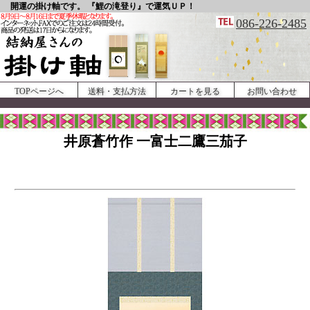
開運の掛け軸です。 『鯉の滝登り』で運気ＵＰ！
086-226-2485
TOPページへ
送料・支払方法
カートを見る
お問い合わせ
井原蒼竹作 一富士二鷹三茄子