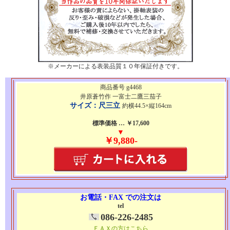
※メーカーによる表装品質１０年保証付きです。
商品番号 g4468
井原蒼竹作 一富士二鷹三茄子
サイズ：尺三立
約横44.5×縦164cm
標準価格 … ￥17,600
▼
￥9,880-
お電話・FAX での注文は
tel
086-226-2485
ＦＡＸの方はこちら