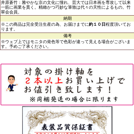
井原蒼竹：雅やかな京の文化に憧れ、芸大では日本画を専攻して以来
一筋に画業を貫く。精緻かつ巧妙な筆致は代々の天性によるもの。竹
翠会会員。
納期
※この商品は完全受注生産の為、お届けまでに
約１０日
程度頂いてお
ります。
備考
※ウェブ上ではモニタの発色等で色彩が違って見える場合がございま
す。予めご了承ください。