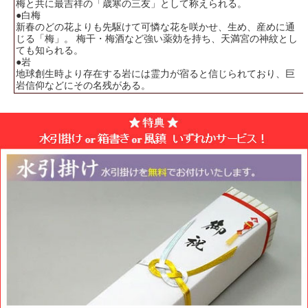
梅と共に最吉祥の「歳寒の三友」として称えられる。
●白梅
新春のどの花よりも先駆けて可憐な花を咲かせ、生め、産めに通
じる「梅」。 梅干・梅酒など強い薬効を持ち、天満宮の神紋とし
ても知られる。
●岩
地球創生時より存在する岩には霊力が宿ると信じられており、巨
岩信仰などにその名残がある。