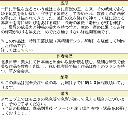
説明
一日に千里を走るという虎はまさに百獣の王。古来、その威厳であら
ゆる厄災を追い祓い、守護する象徴として崇められ、数多くの名画家
の手により描かれてきました。旭日の光を浴びて神々しく紅に染まる
赤富士を背に雄叫びをあげる虎に、長寿の象徴「老松」が枝を伸ば
し、驚異の成長力と神秘の霊力を持つ竹と、生め・産めに通じる吉祥
の梅花が彩りを添えた、めでたさ極まりない縁起開運画です。
※この作品は、特殊工芸技能（高精細デジタル印刷）を駆使して制作
した作品です。
詳しくは
こちら>>
作者略歴
北条裕華：美大にて日本画と出会い以後研鑽を積む。繊細な筆致で優
美な作品を数多く創出し、鋭い観察眼で描く作品は多くのファンを持
つ。草夕会会員。
納期
※この商品は完全受注生産の為、お届けまでに
約１０日
程度頂いてお
ります。
備考
※ウェブ上ではモニタの発色等で色彩が違って見える場合がございま
す。予めご了承ください。
（当店の掛軸は、商品到着後 イメージと違う場合 交換・返品をお受け
しております。）