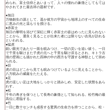
められ、富士信仰とあいまって、人々の憧れの象徴としてもては
やされてきた最吉祥の題材です。
●旭日
万物創生の源として、遥か彼方の宇宙から地球上のすべての生命
に恵みの光と温もりを授ける。
●赤富士
旭日の黎明を浴びて深紅に輝く赤富士の姿はめったに見られない
ことから、運良く見ることが出来た者には限りない吉兆が訪れる
といわれる。
●猛虎
鋭い眼光であたり一面を睨みつけ、一切の災いを追い祓う。一日
で千里を駆けまた子虎の元へと千里を駆け戻るとされ、キトラ古
墳の壁画にも描かれた四神の中の西方を守護する神獣として崇め
られる。
●目
虎の目はどこから見ても睨みつけているように見えることから、
八方睨みの威厳をたたえる。
●足
虎の逞しい足は大地をしっかりと踏みしめ、安定した状態をあら
わす。
●松
千年の寿ぎを保つとして長寿の象徴として知られる。松竹梅の最
高位に君臨する。
●竹
一日に数十センチも成長する驚異の生命力を持つことから、松・