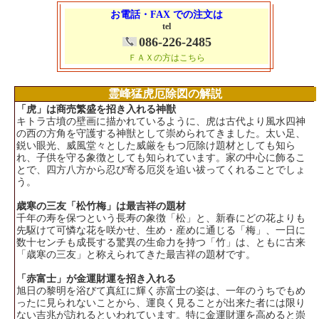
お電話・FAX での注文は
tel
086-226-2485
ＦＡＸの方はこちら
霊峰猛虎厄除図の解説
「虎」は商売繁盛を招き入れる神獣
キトラ古墳の壁画に描かれているように、虎は古代より風水四神
の西の方角を守護する神獣として崇められてきました。太い足、
鋭い眼光、威風堂々とした威厳をもつ厄除け題材としても知ら
れ、子供を守る象徴としても知られています。家の中心に飾るこ
とで、四方八方から忍び寄る厄災を追い祓ってくれることでしょ
う。
歳寒の三友「松竹梅」は最吉祥の題材
千年の寿を保つという長寿の象徴「松」と、新春にどの花よりも
先駆けて可憐な花を咲かせ、生め・産めに通じる「梅」、一日に
数十センチも成長する驚異の生命力を持つ「竹」は、ともに古来
「歳寒の三友」と称えられてきた最吉祥の題材です。
「赤富士」が金運財運を招き入れる
旭日の黎明を浴びて真紅に輝く赤富士の姿は、一年のうちでもめ
ったに見られないことから、運良く見ることが出来た者には限り
ない吉兆が訪れるといわれています。特に金運財運を高めると崇