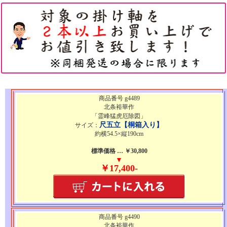
商品番号 g4489
北条裕華作
「霊峰猛虎厄除図」
尺五立【桐箱入り】
サイズ：
約横54.5×縦190cm
標準価格 … ￥30,800
▼
￥17,400-
商品番号 g4490
北条裕華作