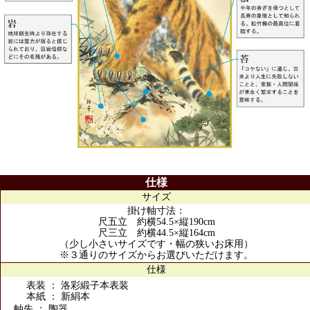
仕様
サイズ
掛け軸寸法：
尺五立 約横54.5×縦190cm
尺三立 約横44.5×縦164cm
（少し小さいサイズです・幅の狭いお床用）
※３通りのサイズからお選びいただけます。
仕様
表装 ： 洛彩緞子本表装
本紙 ： 新絹本
軸先 ： 陶器