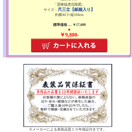
「霊峰猛虎厄除図」
尺三立【紙箱入り】
サイズ：
約横44.5×縦164cm
標準価格 … ￥17,600
▼
￥9,880-
※メーカーによる表装品質１０年保証付きです。