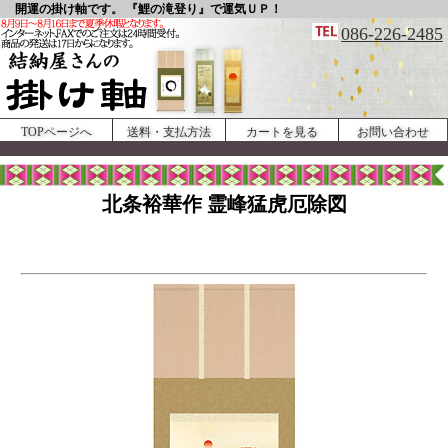
開運の掛け軸です。 『鯉の滝登り』で運気ＵＰ！
086-226-2485
TOPページへ
送料・支払方法
カートを見る
お問い合わせ
北条裕華作 霊峰猛虎厄除図