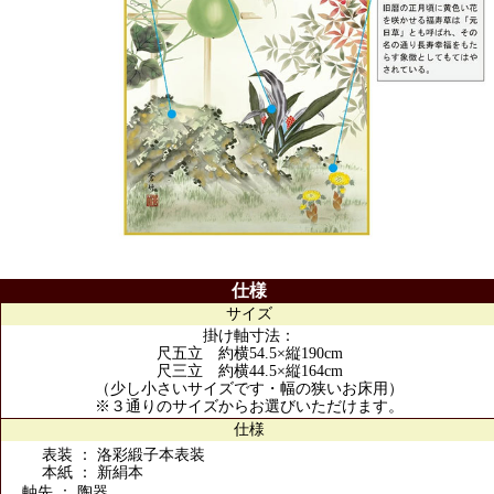
仕様
サイズ
掛け軸寸法：
尺五立 約横54.5×縦190cm
尺三立 約横44.5×縦164cm
（少し小さいサイズです・幅の狭いお床用）
※３通りのサイズからお選びいただけます。
仕様
表装 ： 洛彩緞子本表装
本紙 ： 新絹本
軸先 ： 陶器