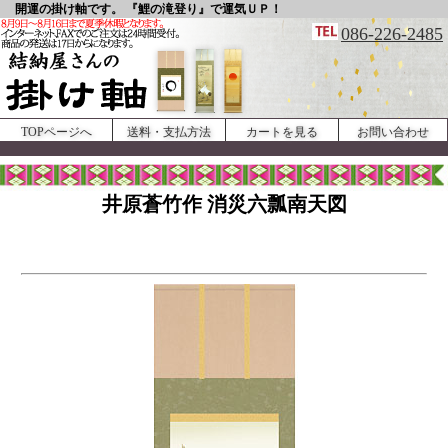
開運の掛け軸です。 『鯉の滝登り』で運気ＵＰ！
086-226-2485
TOPページへ
送料・支払方法
カートを見る
お問い合わせ
井原蒼竹作 消災六瓢南天図