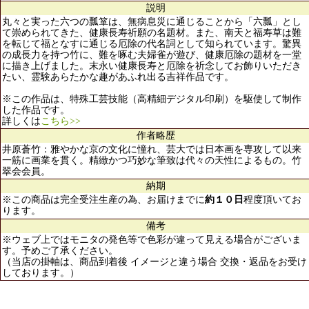
説明
丸々と実った六つの瓢箪は、無病息災に通じることから「六瓢」とし
て崇められてきた、健康長寿祈願の名題材。また、南天と福寿草は難
を転じて福となすに通じる厄除の代名詞として知られています。驚異
の成長力を持つ竹に、難を啄む夫婦雀が遊び、健康厄除の題材を一堂
に描き上げました。末永い健康長寿と厄除を祈念してお飾りいただき
たい、霊験あらたかな趣があふれ出る吉祥作品です。
※この作品は、特殊工芸技能（高精細デジタル印刷）を駆使して制作
した作品です。
詳しくは
こちら>>
作者略歴
井原蒼竹：雅やかな京の文化に憧れ、芸大では日本画を専攻して以来
一筋に画業を貫く。精緻かつ巧妙な筆致は代々の天性によるもの。竹
翠会会員。
納期
※この商品は完全受注生産の為、お届けまでに
約１０日
程度頂いてお
ります。
備考
※ウェブ上ではモニタの発色等で色彩が違って見える場合がございま
す。予めご了承ください。
（当店の掛軸は、商品到着後 イメージと違う場合 交換・返品をお受け
しております。）