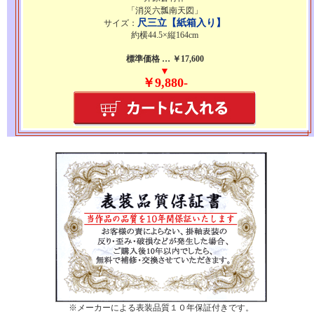
「消災六瓢南天図」
尺三立【紙箱入り】
サイズ：
約横44.5×縦164cm
標準価格 … ￥17,600
▼
￥9,880-
※メーカーによる表装品質１０年保証付きです。