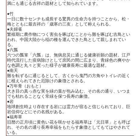
満にも通じる吉祥の題材として知られています。
●竹
一日に数十センチも成長する驚異の生命力を持つことから、松・
梅とともに最吉祥の「歳寒の三友」として称えられる。
●夫婦雀
繁殖期に農作物につく害虫を啄ばむことから難を啄ばむ吉鳥とい
われ、中国大陸から稲の種を運んできた鳥として親しまれてい
る。
●六瓢
六つの瓢箪「六瓢」は、無病息災に通じる健康祈願の題材。江戸
時代流行した疫病除けとして庶民の間に広まり、青緑色の爽やか
な色調と丸々と実った様子が健康長寿に最適な題材。
●南天
難を転ずるに通じるとして、古くから鬼門の方角やトイレの近く
に植えられてきた厄除けの象徴とされる。
●万年青（おもと）
大き目の真っ赤な実を緑の葉が包み込む、その名の通り、いつま
でも枯れることなく常緑を保つ長寿の象徴。
●岩
地球創生時より存在する岩には霊力が宿ると信じられており、巨
岩信仰などにその名残がある。
●福寿草
旧暦の正月頃に黄色い花を咲かせる福寿草は「元日草」とも呼ば
れ、その名の通り長寿幸福をもたらす象徴としてもてはやされて
いる。