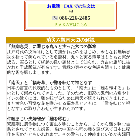
お電話・FAX での注文は
tel
086-226-2485
ＦＡＸの方はこちら
消災六瓢南天図の解説
「無病息災」に通じる丸々と実った六つの瓢箪
江戸時代の疫病除けとして描かれたのをはじめ、今もなお無病息
災を祈って飾られている名題材。丸々と実る瓢箪はもともと実が
成る、実るとして縁起の良い題材として知られ、秀吉の旗印に描
かれた千成瓢箪が有名です。青緑の爽やかな色調も清々しく健康
的な趣を醸し出します。
「南天」と「福寿草」が難を転じて福となす
日本の言霊の代表的なものとして、「南天」は「難を転ずる」も
のとして崇められてきました。そのため、旧家の鬼門の方角やト
イレの近くには、難を転ずるために南天が植えられてきました。
また黄色い可憐な花を咲かせる福寿草とともに、「難を転じて福
となす」の取り合わせが生まれたのです。
仲睦まじい夫婦雀が「難を啄む」
繁殖期に農作物につく害虫を啄むことから、古くから難を啄む吉
鳥とされてきた夫婦雀。雀は中国から稲の種を運び来て日本に稲
作を広めたともいわれます。その愛らしく仲睦まじい姿が夫婦円