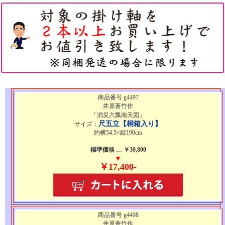
商品番号 g4497
井原蒼竹作
「消災六瓢南天図」
尺五立【桐箱入り】
サイズ：
約横54.5×縦190cm
標準価格 … ￥30,800
▼
￥17,400-
商品番号 g4498
井原蒼竹作