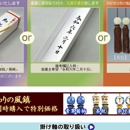
：
備考欄記入例：
御祝／尾崎』
箱書き希望『令和六年二月十日』
合がございます。