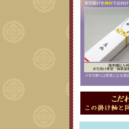
備考欄記入例
水引掛け希望『御新築
※水引飾りは変更になる場