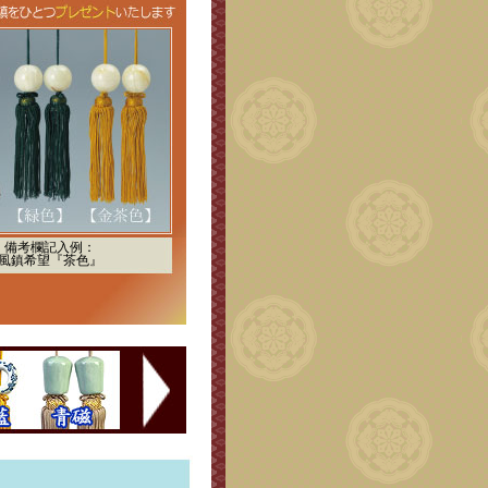
備考欄記入例：
風鎮希望『茶色』