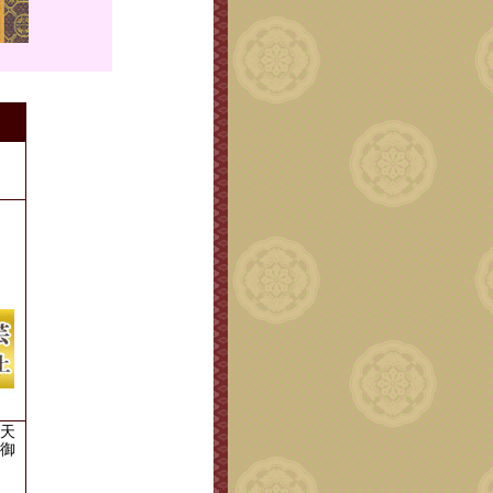
。
天
御