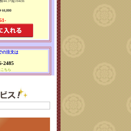
横44.5×縦164cm
4,000
61-
 での注文は
6-2485
はこちら