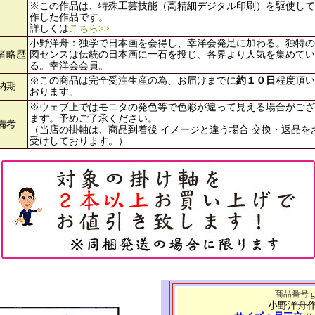
※この作品は、特殊工芸技能（高精細デジタル印刷）を駆使して
作した作品です。
詳しくは
こちら>>
小野洋舟：独学で日本画を会得し、幸洋会発足に加わる。独特の
者略歴
図センスは伝統の日本画に一石を投じ、各界より人気を集めてい
る。幸洋会会員。
※この商品は完全受注生産の為、お届けまでに
約１０日
程度頂い
納期
おります。
※ウェブ上ではモニタの発色等で色彩が違って見える場合がござ
ます。予めご了承ください。
備考
（当店の掛軸は、商品到着後 イメージと違う場合 交換・返品を
受けしております。）
商品番号 g4
小野洋舟作