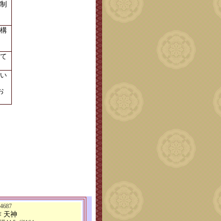
制
構
て
い
お
687
 天神