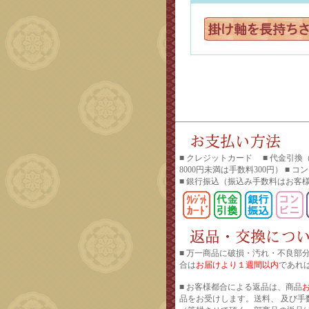
■ クレジットカード ■ 代金引換
8000円未満は手数料300円） ■ 
■ 銀行振込
（振込み手数料はお客
■ 万一商品に破損・汚れ・不良部
合は
お届けより１週間以内
であれ
■ お客様都合による返品は、商品
品をお受けします。送料、 及び手