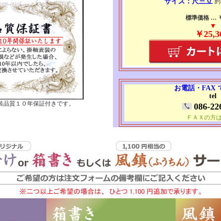
サイズ：尺三立
約
標準価格 … ￥4
▼
￥25,3
お電話・FAX
tel
装品質１０年保証付きです。
086-22
ＦＡＸの方