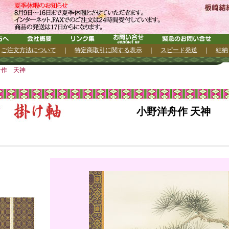
｜
ご注文方法について
｜
特定商取引に関する表示
｜
スピード発送
｜
結納
舟作 天神
小野洋舟作 天神