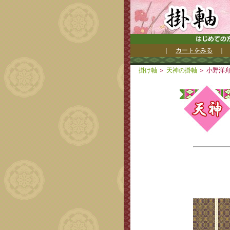
｜
カートをみる
掛け軸
＞
天神の掛軸
＞
小野洋