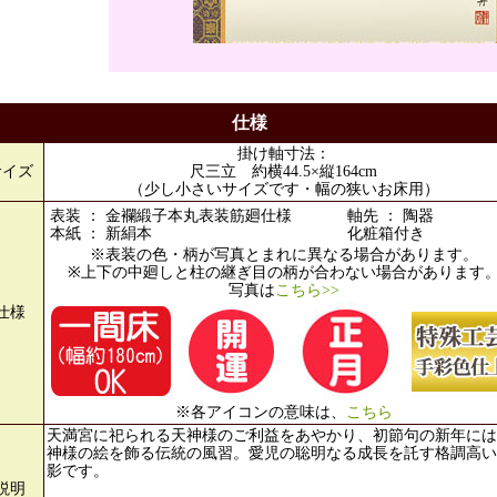
仕様
掛け軸寸法：
サイズ
尺三立 約横44.5×縦164cm
（少し小さいサイズです・幅の狭いお床用）
表装 ： 金襴緞子本丸表装筋廻仕様
軸先 ： 陶器
本紙 ： 新絹本
化粧箱付き
※表装の色・柄が写真とまれに異なる場合があります。
※上下の中廻しと柱の継ぎ目の柄が合わない場合があります
写真は
こちら>>
仕様
※各アイコンの意味は、
こちら
天満宮に祀られる天神様のご利益をあやかり、初節句の新年には
神様の絵を飾る伝統の風習。愛児の聡明なる成長を託す格調高い
影です。
説明