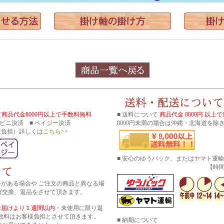
（
商品代金8000円以上で手数料無料
■ 送料について
商品代金 8000円 以上
コンビニ決済 ■ ペイジー決済
8000円未満の場合は沖縄・北海道を除き
様負担）詳しくは
こちら>>
■ 安心のゆうパック、またはヤマト運
【時間帯指
分がある場合や ご注文の商品と異なる場
ば交換、返品をさせて頂きます。
お届けより１週間以内
・未使用に限り返
数料はお客様負担とさせて頂きます。
■ 納期について