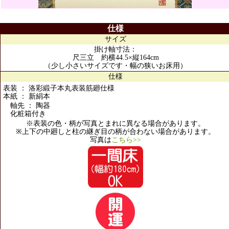
仕様
サイズ
掛け軸寸法：
尺三立 約横44.5×縦164cm
（少し小さいサイズです・幅の狭いお床用）
仕様
表装 ： 洛彩緞子本丸表装筋廻仕様
本紙 ： 新絹本
軸先 ： 陶器
化粧箱付き
※表装の色・柄が写真とまれに異なる場合があります。
※上下の中廻しと柱の継ぎ目の柄が合わない場合があります。
写真は
こちら>>