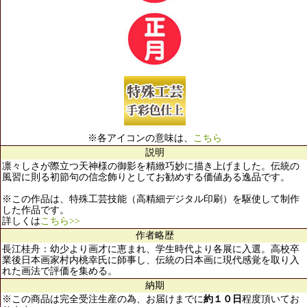
※各アイコンの意味は、
こちら
説明
凛々しさが際立つ天神様の御影を精緻巧妙に描き上げました。伝統の
風習に則る初節句の信念飾りとしてお勧めする価値ある逸品です。
※この作品は、特殊工芸技能（高精細デジタル印刷）を駆使して制作
した作品です。
詳しくは
こちら>>
作者略歴
長江桂舟：幼少より画才に恵まれ、学生時代より各展に入選。高校卒
業後日本画家村内桃幸氏に師事し、伝統の日本画に現代感覚を取り入
れた画法で評価を集める。
納期
※この商品は完全受注生産の為、お届けまでに
約１０日
程度頂いてお