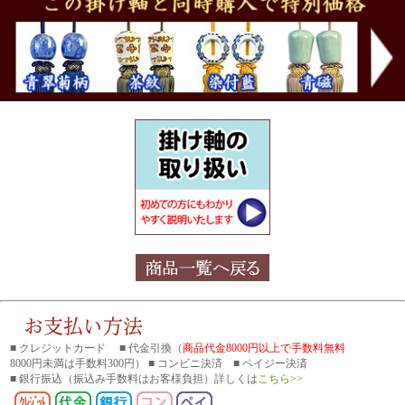
■ クレジットカード ■ 代金引換（
商品代金8000円以上で手数料無料
8000円未満は手数料300円） ■ コンビニ決済 ■ ペイジー決済
■ 銀行振込
（振込み手数料はお客様負担）詳しくは
こちら>>