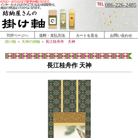
086-226-2485
TOPページへ
送料・支払方法
カートを見る
お問い合わせ
掛け軸
＞
天神の掛軸
＞
長江桂舟作 天神
長江桂舟作 天神