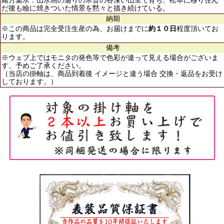
緒方葉水：山水画の通りの木曽の谷深い山里で育ち、松本に移り住ん
だ後も瞼に焼きついた情景を黙々と描き続けている。
納期
※この商品は完全受注生産の為、お届けまでに
約１０日
程度頂いてお
ります。
備考
※ウェブ上ではモニタの発色等で色彩が違って見える場合がございま
す。予めご了承ください。
（当店の掛軸は、商品到着後 イメージと違う場合 交換・返品をお受け
しております。）