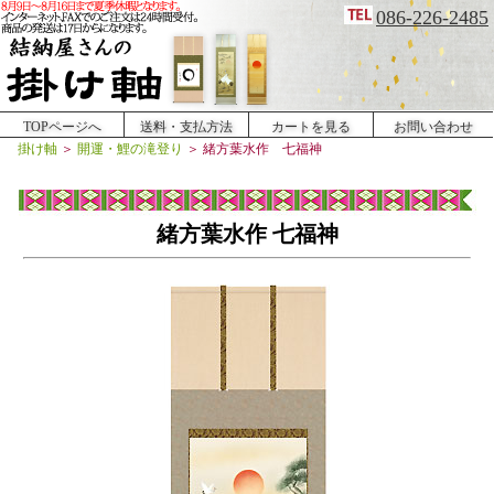
086-226-2485
TOPページへ
送料・支払方法
カートを見る
お問い合わせ
掛け軸
＞
開運・鯉の滝登り
＞
緒方葉水作 七福神
緒方葉水作 七福神