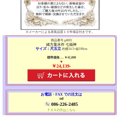
※メーカーによる表装品質１０年保証付きです。
商品番号 g4691
緒方葉水作 七福神
サイズ：尺五立
約横54.5×縦190cm
標準価格 … ￥41,800
▼
￥24,139-
お電話・FAX での注文は
tel
086-226-2485
ＦＡＸの方はこちら