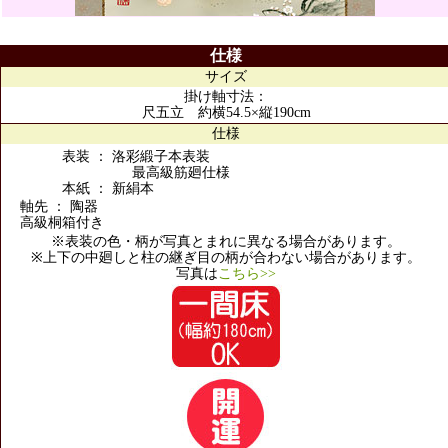
仕様
サイズ
掛け軸寸法：
尺五立 約横54.5×縦190cm
仕様
表装 ： 洛彩緞子本表装
最高級筋廻仕様
本紙 ： 新絹本
軸先 ： 陶器
高級桐箱付き
※表装の色・柄が写真とまれに異なる場合があります。
※上下の中廻しと柱の継ぎ目の柄が合わない場合があります。
写真は
こちら>>