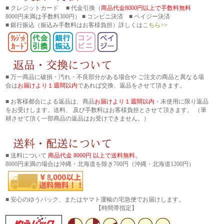
■ クレジットカード ■ 代金引換（
商品代金8000円以上で手数料無料
8000円未満は手数料300円） ■ コンビニ決済 ■ ペイジー決済
■ 銀行振込
（振込み手数料はお客様負担）詳しくは
こちら>>
■ 万一商品に破損・汚れ・不良部分がある場合や ご注文の商品と異なる場
合は
お届けより１週間以内
であれば交換、返品をさせて頂きます。
■ お客様都合による返品は、商品
お届けより１週間以内
・未使用に限り返品
をお受けします。送料、 及び手数料はお客様負担とさせて頂きます。 （筆
耕させて頂く一部商品の返品はお受けできません。）
■ 送料について
商品代金 8000円 以上で送料無料。
8000円未満の場合は沖縄・北海道を除き700円（沖縄・北海道1200円）
■ 安心のゆうパック、またはヤマト運輸の宅急便でお届けします。
【時間帯指定】