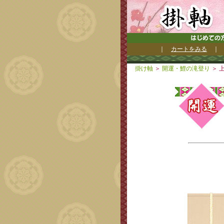
｜
カートをみる
掛け軸
＞
開運・鯉の滝登り
＞