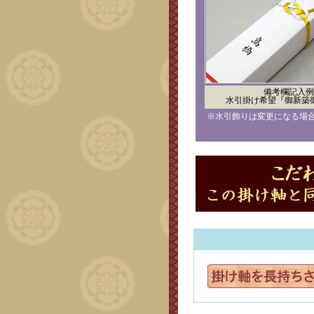
備考欄記入例
水引掛け希望『御新築
※水引飾りは変更になる場