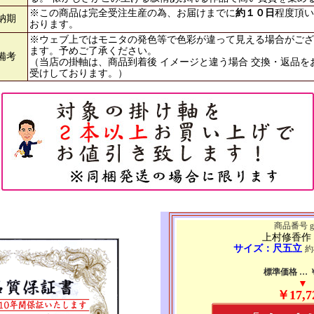
※この商品は完全受注生産の為、お届けまでに
約１０日
程度頂い
納期
おります。
※ウェブ上ではモニタの発色等で色彩が違って見える場合がござ
ます。予めご了承ください。
備考
（当店の掛軸は、商品到着後 イメージと違う場合 交換・返品を
受けしております。）
商品番号 g4
上村修香作
サイズ：尺五立
約
標準価格 … ￥3
▼
￥17,7