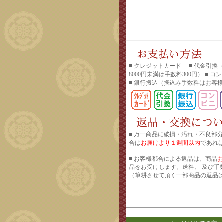
■ クレジットカード ■ 代金引換
8000円未満は手数料300円） ■ 
■ 銀行振込
（振込み手数料はお客
■ 万一商品に破損・汚れ・不良部
合は
お届けより１週間以内
であれ
■ お客様都合による返品は、商品
品をお受けします。送料、 及び手
（筆耕させて頂く一部商品の返品