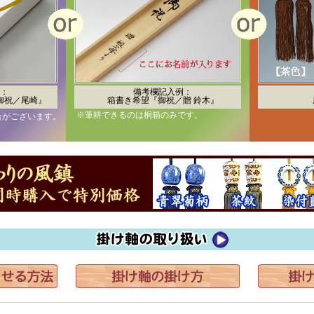
：
備考欄記入例：
御祝／尾崎』
箱書き希望『御祝／贈 鈴木』
※筆耕できるのは桐箱のみです。
合がございます。