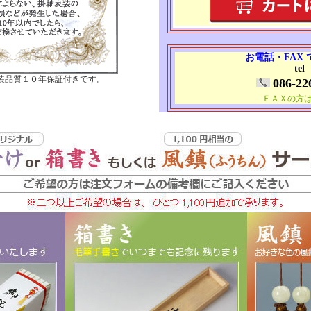
お電話・FAX
tel
装品質１０年保証付きです。
086-22
ＦＡＸの方