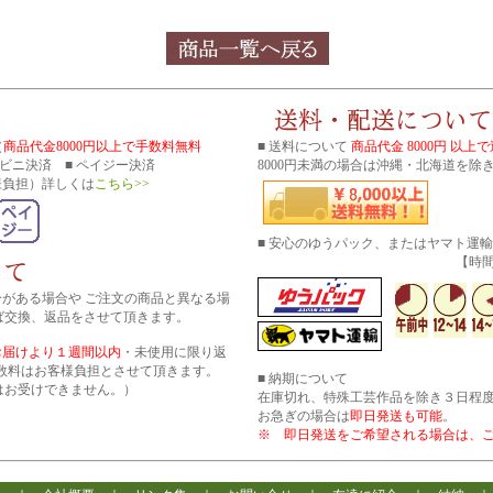
（
商品代金8000円以上で手数料無料
■ 送料について
商品代金 8000円 以上
コンビニ決済 ■ ペイジー決済
8000円未満の場合は沖縄・北海道を除き
様負担）詳しくは
こちら>>
■ 安心のゆうパック、またはヤマト運
【時間帯指
分がある場合や ご注文の商品と異なる場
ば交換、返品をさせて頂きます。
お届けより１週間以内
・未使用に限り返
数料はお客様負担とさせて頂きます。
■ 納期について
はお受けできません。）
在庫切れ、特殊工芸作品を除き３日程
お急ぎの場合は
即日発送も可能
。
※ 即日発送をご希望される場合は、