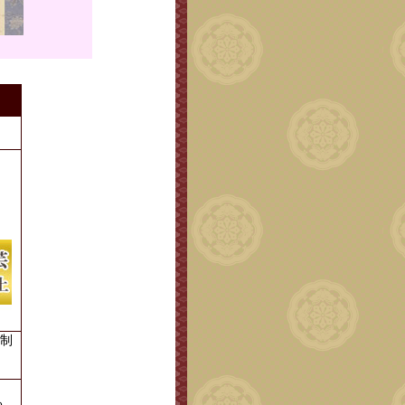
。
制
る。