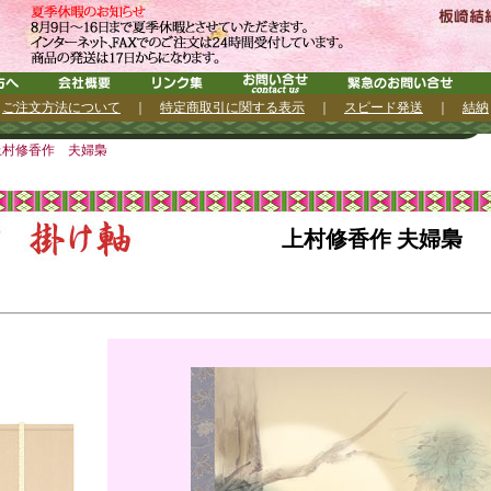
｜
ご注文方法について
｜
特定商取引に関する表示
｜
スピード発送
｜
結納
上村修香作 夫婦梟
上村修香作 夫婦梟