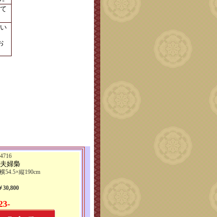
て
い
お
716
 夫婦梟
横54.5×縦190cm
0,800
23-