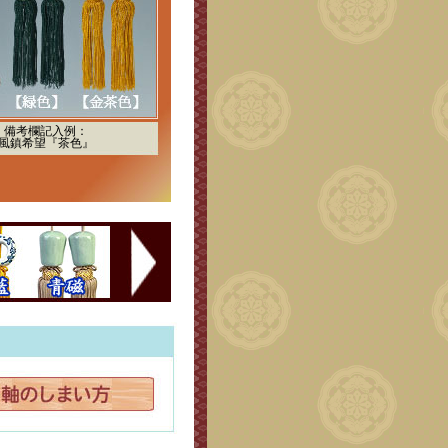
備考欄記入例：
風鎮希望『茶色』