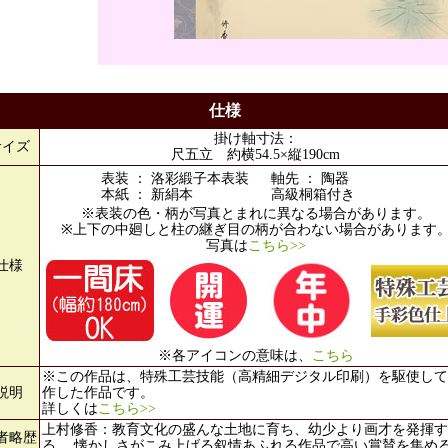
仕様
掛け軸寸法：
サイズ
尺五立 約横54.5×縦190cm
表装 ： 洛彩緞子本表装
軸先 ： 陶器
本紙 ： 新絹本
高級桐箱付き
※表装の色・柄が写真とまれに異なる場合があります。
※上下の中廻しと柱の継ぎ目の柄が合わない場合があります
写真は
こちら>>
仕様
※各アイコンの意味は、
こちら
※この作品は、特殊工芸技能（高精細デジタル印刷）を駆使して
説明
作した作品です。
詳しくは
こちら>>
上村修香：教育文化の盛んな土地に育ち、幼少より画才を発揮す
者略歴
る。 懐かしさがこみ上げる叙情あふれる作品で高い賞賛を集め