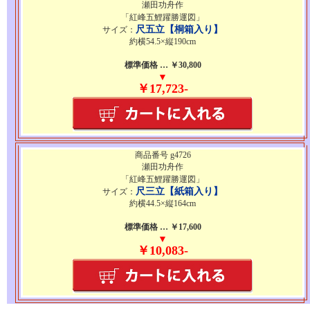
瀬田功舟作
「紅峰五鯉躍勝運図」
尺五立【桐箱入り】
サイズ：
約横54.5×縦190cm
標準価格 … ￥30,800
▼
￥17,723-
商品番号 g4726
瀬田功舟作
「紅峰五鯉躍勝運図」
尺三立【紙箱入り】
サイズ：
約横44.5×縦164cm
標準価格 … ￥17,600
▼
￥10,083-