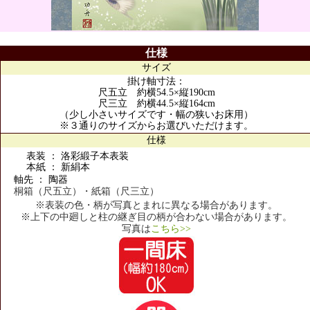
仕様
サイズ
掛け軸寸法：
尺五立 約横54.5×縦190cm
尺三立 約横44.5×縦164cm
（少し小さいサイズです・幅の狭いお床用）
※３通りのサイズからお選びいただけます。
仕様
表装 ： 洛彩緞子本表装
本紙 ： 新絹本
軸先 ： 陶器
桐箱（尺五立）・紙箱（尺三立）
※表装の色・柄が写真とまれに異なる場合があります。
※上下の中廻しと柱の継ぎ目の柄が合わない場合があります。
写真は
こちら>>