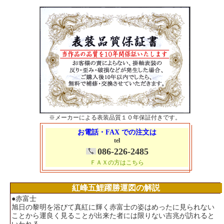
※メーカーによる表装品質１０年保証付きです。
お電話・FAX での注文は
tel
086-226-2485
ＦＡＸの方はこちら
紅峰五鯉躍勝運図の解説
●赤富士
旭日の黎明を浴びて真紅に輝く赤富士の姿はめったに見られない
ことから運良く見ることが出来た者には限りない吉兆が訪れると