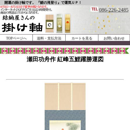
開運の掛け軸です。 『鯉の滝登り』で運気ＵＰ！
086-226-2485
TOPページへ
送料・支払方法
カートを見る
お問い合わせ
瀬田功舟作 紅峰五鯉躍勝運図