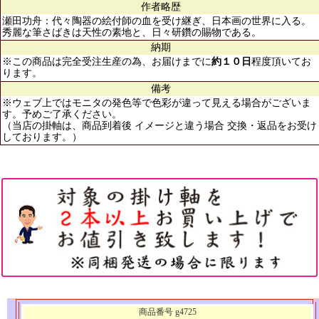
作者略歴
瀬田功舟：代々陶器の絵付師の血を受け継ぎ、日本画の世界に入る。
秀麗な筆さばきは天性の素地と、日々研鑽の賜物である。
納期
※この商品は完全受注生産の為、お届けまでに
約１０日
程度頂いてお
ります。
備考
※ウェブ上ではモニタの発色等で色彩が違って見える場合がございま
す。予めご了承ください。
（当店の掛軸は、商品到着後 イメージと違う場合 交換・返品をお受け
しております。）
商品番号 g4725