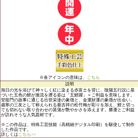
※各アイコンの意味は、
こちら
説明
旭日の光を浴びて神々しく紅に染まる赤富士を背に、陰陽五行説に基
づいた五色の鯉が激流を遡る姿は「五鯉躍」＝ご利益を意味します。
登龍門の故事に通じる出世栄達の象徴と、金運財運の象徴が出会い、
歳寒の三友として称えられる最吉祥の松竹梅が彩りを加え、鯉と切っ
ても切れない取り合わせの菖蒲が艶やかさを添えます。勝運とご利益
が訪れそうな人気題材です。
※この作品は、特殊工芸技能（高精細デジタル印刷）を駆使して制作
した作品です。
詳しくは
こちら>>