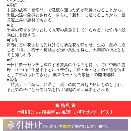
いわれる。
●昇鯉
中国の故事「登龍門」で激流を遡った鯉が龍神となることから、
出世栄達の象徴とされる。さらに「勝利」に通じることから、勝
負運上昇の題材でもある。
●松
千年の寿ぎを保つとして長寿の象徴として知られる。松竹梅の最
高位に君臨する。
●白梅
新春にどの花よりも先駆けて可憐な花を咲かせ、生め・産めに通
じる「梅」。梅干・梅酒など強い薬効を持ち、天満宮の神紋とし
ても知られる。
●竹
一日に数十センチも成長する驚異の生命力を持つ。特に中国の霊
峰・延平山に生息するという朱竹は「福・寿・財」の三徳を宿す
として崇められてきた。 健康長寿・商売繁盛・の開運題材。
●菖蒲
「勝負」・「尚武」に通じ、武士の間で縁起の良いものとされ、
また男の子にとって邪気を払う縁起の良い草木とされる。