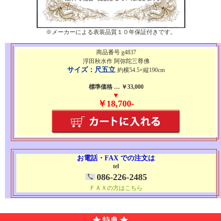
※メーカーによる表装品質１０年保証付きです。
商品番号 g4837
浮田秋水作 阿弥陀三尊佛
サイズ：尺五立
約横54.5×縦190cm
標準価格 … ￥33,000
▼
￥18,700-
お電話・FAX での注文は
tel
086-226-2485
ＦＡＸの方はこちら