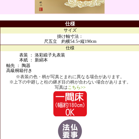
仕様
サイズ
掛け軸寸法：
尺五立 約横54.5×縦190cm
仕様
表装 ： 洛彩緞子丸表装
本紙 ： 新絹本
軸先 ： 陶器
高級桐箱付き
※表装の色・柄が写真とまれに異なる場合があります。
※上下の中廻しと柱の継ぎ目の柄が合わない場合があります。
写真は
こちら>>