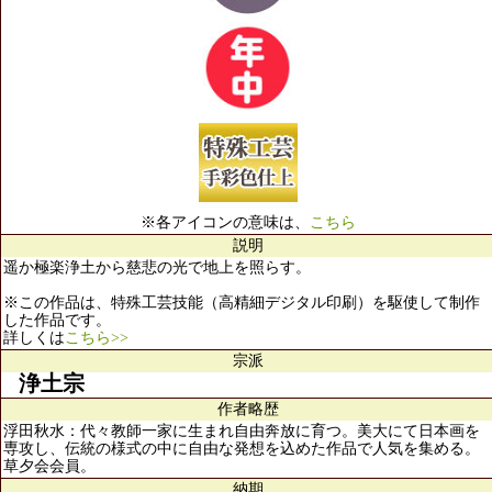
※各アイコンの意味は、
こちら
説明
遥か極楽浄土から慈悲の光で地上を照らす。
※この作品は、特殊工芸技能（高精細デジタル印刷）を駆使して制作
した作品です。
詳しくは
こちら>>
宗派
浄土宗
作者略歴
浮田秋水：代々教師一家に生まれ自由奔放に育つ。美大にて日本画を
専攻し、伝統の様式の中に自由な発想を込めた作品で人気を集める。
草夕会会員。
納期