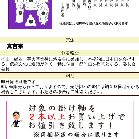
宗派
真言宗
作者略歴
香山 緑翠：芸大卒業後に洛友会に参加し、本格的に日本画を会得す
る。伝統文化に造詣が深く、特に仏画・節句画を得意とする。洛友会
会員。
納期
即日発送可能です！
※店頭販売も行っておりますので、売り切れの際には
約１０日
程かか
場合もございます。お急ぎの場合はご連絡ください。