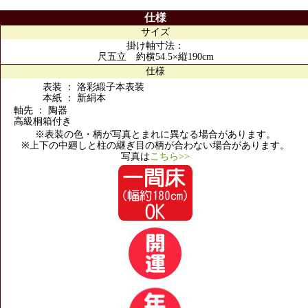
仕様
サイズ
掛け軸寸法：
尺五立 約横54.5×縦190cm
仕様
表装 ： 洛彩緞子本表装
本紙 ： 新絹本
軸先 ： 陶器
高級桐箱付き
※表装の色・柄が写真とまれに異なる場合があります。
※上下の中廻しと柱の継ぎ目の柄が合わない場合があります。
写真は
こちら>>