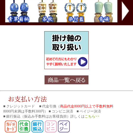
■ クレジットカード ■ 代金引換（
商品代金8000円以上で手数料無料
8000円未満は手数料300円） ■ コンビニ決済 ■ ペイジー決済
■ 銀行振込
（振込み手数料はお客様負担）詳しくは
こちら>>