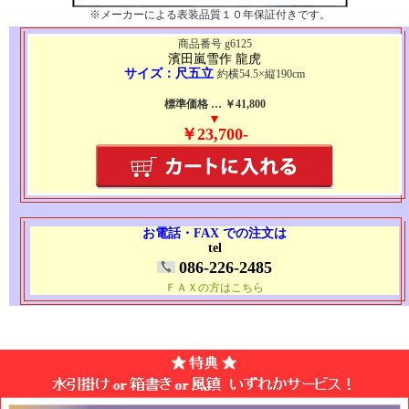
※メーカーによる表装品質１０年保証付きです。
商品番号 g6125
濱田嵐雪作 龍虎
サイズ：尺五立
約横54.5×縦190cm
標準価格 … ￥41,800
▼
￥23,700-
お電話・FAX での注文は
tel
086-226-2485
ＦＡＸの方はこちら