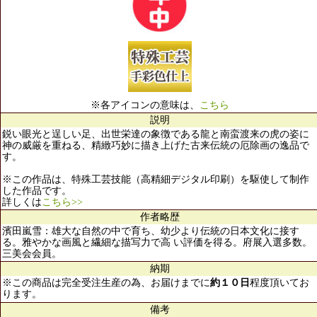
※各アイコンの意味は、
こちら
説明
鋭い眼光と逞しい足、出世栄達の象徴である龍と南蛮渡来の虎の姿に
神の威厳を重ねる、精緻巧妙に描き上げた古来伝統の厄除画の逸品で
す。
※この作品は、特殊工芸技能（高精細デジタル印刷）を駆使して制作
した作品です。
詳しくは
こちら>>
作者略歴
濱田嵐雪：雄大な自然の中で育ち、幼少より伝統の日本文化に接す
る。雅やかな画風と繊細な描写力で高 い評価を得る。府展入選多数。
三美会会員。
納期
※この商品は完全受注生産の為、お届けまでに
約１０日
程度頂いてお
ります。
備考