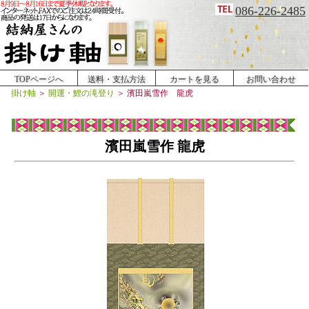
086-226-2485
TOPページへ
送料・支払方法
カートを見る
お問い合わせ
掛け軸
＞
開運・鯉の滝登り
＞
濱田嵐雪作 龍虎
濱田嵐雪作 龍虎