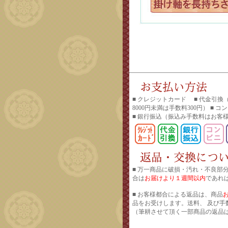
■ クレジットカード ■ 代金引換
8000円未満は手数料300円） ■ 
■ 銀行振込
（振込み手数料はお客
■ 万一商品に破損・汚れ・不良部
合は
お届けより１週間以内
であれ
■ お客様都合による返品は、商品
品をお受けします。送料、 及び手
（筆耕させて頂く一部商品の返品