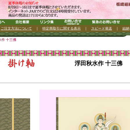
｜
ご注文方法について
｜
特定商取引に関する表示
｜
スピード発送
｜
結納
作 十三佛
浮田秋水作 十三佛