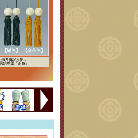
備考欄記入例：
風鎮希望『茶色』