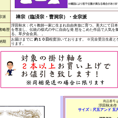
禅宗（臨済宗・曹洞宗）・全宗派
宗派
浮田秋水：代々教師一家に生まれ自由奔放に育つ。美大にて日本
者略歴
を専攻し、伝統の様式の中に自由な発 想をこめた作品で人気を
る。草夕会会員。 。
お届けまでに
約１０日
程度頂いております。 ※完全受注生産と
納期
ります。
商品番号 g6
浮田秋水作
サイズ：尺五アンド 五