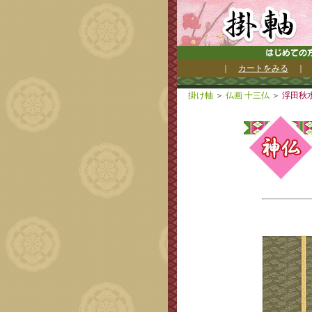
｜
カートをみる
掛け軸
＞
仏画 十三仏
＞
浮田秋水