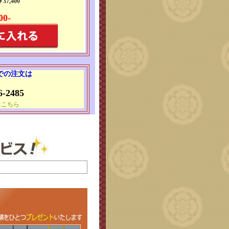
7,400
00-
 での注文は
6-2485
はこちら