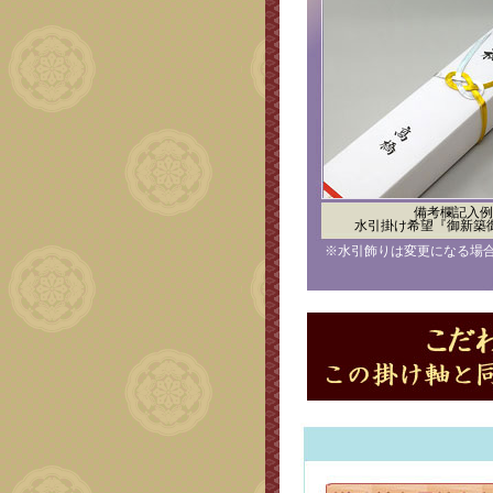
備考欄記入例
水引掛け希望『御新築
※水引飾りは変更になる場