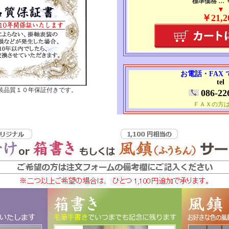
標準価格 … ￥3
▼
￥21,2
お電話・FAX
tel
装品質１０年保証付きです。
086-22
ＦＡＸの方