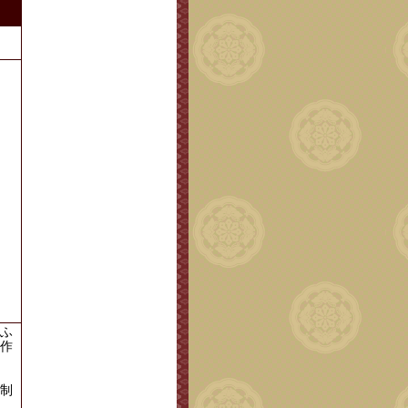
。
ふ
作
制