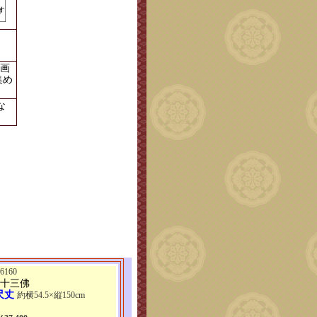
画
集め
な
160
 十三佛
尺丈
約横54.5×縦150cm