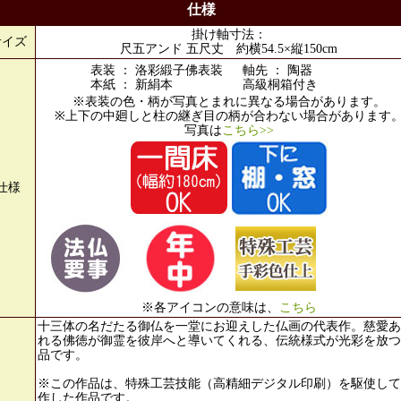
仕様
掛け軸寸法：
サイズ
尺五アンド 五尺丈 約横54.5×縦150cm
表装 ： 洛彩緞子佛表装
軸先 ： 陶器
本紙 ： 新絹本
高級桐箱付き
※表装の色・柄が写真とまれに異なる場合があります。
※上下の中廻しと柱の継ぎ目の柄が合わない場合があります
写真は
こちら>>
仕様
※各アイコンの意味は、
こちら
十三体の名だたる御仏を一堂にお迎えした仏画の代表作。慈愛あ
れる佛徳が御霊を彼岸へと導いてくれる、伝統様式が光彩を放つ
品です。
※この作品は、特殊工芸技能（高精細デジタル印刷）を駆使して
作した作品です。