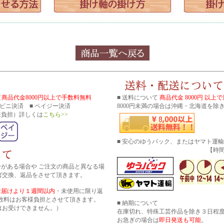
（
商品代金8000円以上で手数料無料
■ 送料について
商品代金 8000円 以上
コンビニ決済 ■ ペイジー決済
8000円未満の場合は沖縄・北海道を除き
様負担）詳しくは
こちら>>
■ 安心のゆうパック、またはヤマト運
【時間帯指
分がある場合や ご注文の商品と異なる場
ば交換、返品をさせて頂きます。
お届けより１週間以内
・未使用に限り返
数料はお客様負担とさせて頂きます。
■ 納期について
はお受けできません。）
在庫切れ、特殊工芸作品を除き３日程
お急ぎの場合は
即日発送も可能
。