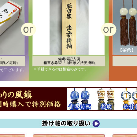
：
備考欄記入例：
御祝／尾崎』
箱書き希望『山田家／法要掛軸』
※筆耕できるのは桐箱のみです。
合がございます。