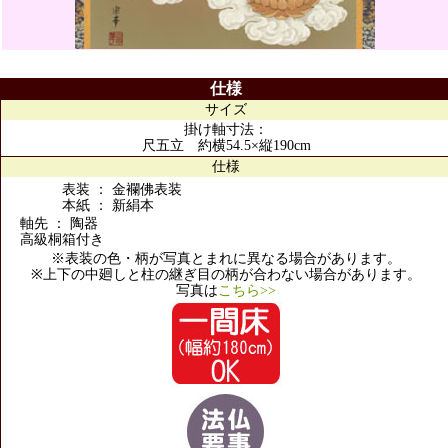
仕様
サイズ
掛け軸寸法：
尺五立 約横54.5×縦190cm
仕様
表装 ： 金襴佛表装
本紙 ： 新絹本
軸先 ： 陶器
高級桐箱付き
※表装の色・柄が写真とまれに異なる場合があります。
※上下の中廻しと柱の継ぎ目の柄が合わない場合があります。
写真は
こちら>>