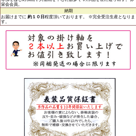
栄会会員。
納期
お届けまでに
約１０日
程度頂いております。 ※完全受注生産となりま
す。