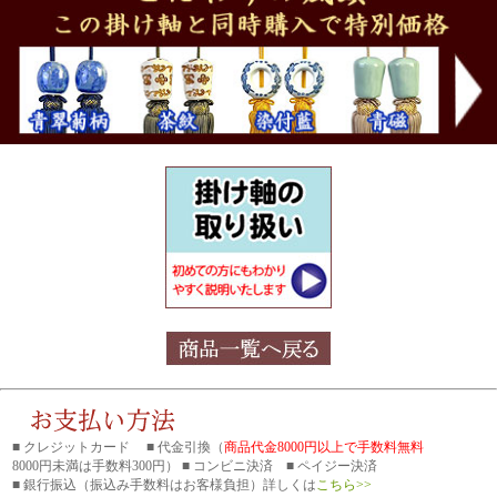
■ クレジットカード ■ 代金引換（
商品代金8000円以上で手数料無料
8000円未満は手数料300円） ■ コンビニ決済 ■ ペイジー決済
■ 銀行振込
（振込み手数料はお客様負担）詳しくは
こちら>>