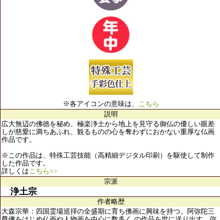
※各アイコンの意味は、
こちら
説明
広大無辺の佛徳を秘め、極楽浄土から地上を見守る御仏の優しい眼差
しが慈愛に満ちあふれ、観るものの心を奪わずにおかない重厚な仏画
作品です。
※この作品は、特殊工芸技能（高精細デジタル印刷）を駆使して制作
した作品です。
詳しくは
こちら>>
宗派
浄土宗
作者略歴
大森宗華：四国霊場巡拝の全盛期に育ち佛画に興味を持つ。阿弥陀三
尊佛をはじめ仏画や人物画を中心に数多く の作品を世に送り出す。弥