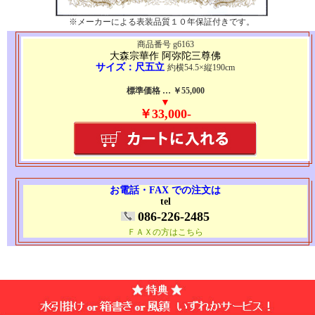
※メーカーによる表装品質１０年保証付きです。
商品番号 g6163
大森宗華作 阿弥陀三尊佛
サイズ：尺五立
約横54.5×縦190cm
標準価格 … ￥55,000
▼
￥33,000-
お電話・FAX での注文は
tel
086-226-2485
ＦＡＸの方はこちら