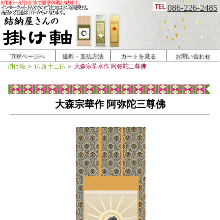
086-226-2485
TOPページへ
送料・支払方法
カートを見る
お問い合わせ
掛け軸
＞
仏画 十三仏
＞
大森宗華水作 阿弥陀三尊佛
大森宗華作 阿弥陀三尊佛