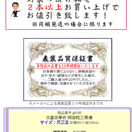
※メーカーによる表装品質１０年保証付きです。
商品番号 g6169
大森宗華作 阿弥陀三尊佛
サイズ：尺三立
約横44.5×縦164cm