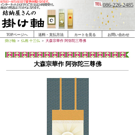
086-226-2485
TOPページへ
送料・支払方法
カートを見る
お問い合わせ
掛け軸
＞
仏画 十三仏
＞
大森宗華作 阿弥陀三尊佛
大森宗華作 阿弥陀三尊佛