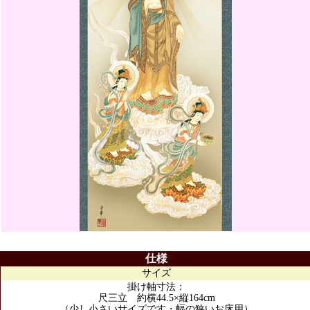
仕様
サイズ
掛け軸寸法：
尺三立 約横44.5×縦164cm
（少し小さいサイズです・幅の狭いお床用）