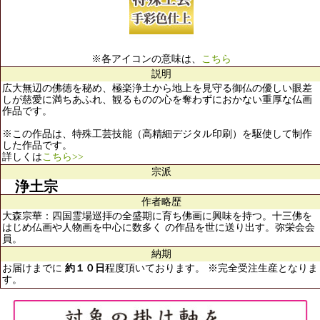
※各アイコンの意味は、
こちら
説明
広大無辺の佛徳を秘め、極楽浄土から地上を見守る御仏の優しい眼差
しが慈愛に満ちあふれ、観るものの心を奪わずにおかない重厚な仏画
作品です。
※この作品は、特殊工芸技能（高精細デジタル印刷）を駆使して制作
した作品です。
詳しくは
こちら>>
宗派
浄土宗
作者略歴
大森宗華：四国霊場巡拝の全盛期に育ち佛画に興味を持つ。十三佛を
はじめ仏画や人物画を中心に数多く の作品を世に送り出す。弥栄会会
員。
納期
お届けまでに
約１０日
程度頂いております。 ※完全受注生産となりま
す。