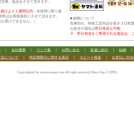
ば交換、返品をさせて頂きます。
お届けより１週間以内
・未使用に限り返
数料はお客様負担とさせて頂きます。
■ 納期について
はお受けできません。）
在庫切れ、特殊工芸作品を除き３日程
お急ぎの場合は
即日発送も可能
。
※ 即日発送をご希望される場合は、
へ
｜
会社概要
｜
リンク集
｜
お問い合せ
｜
友達に紹介
｜
結納
方法について
｜
特定商取引に関する表示
｜
スピード発送
｜
お支払い方法
Copyrighted by yuinouyasan.com All right reserved.(Since Sep.5 1999)