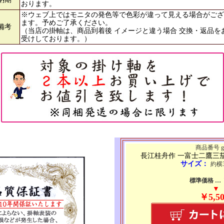
おります。
※ウェブ上ではモニタの発色等で色彩が違って見える場合がござ
ます。予めご了承ください。
備考
（当店の掛軸は、商品到着後 イメージと違う場合 交換・返品を
受けしております。）
商品番号 g6
長江桂舟作 一富士二鷹三
サイズ：
約横3
標準価格 … ￥
▼
￥5,50