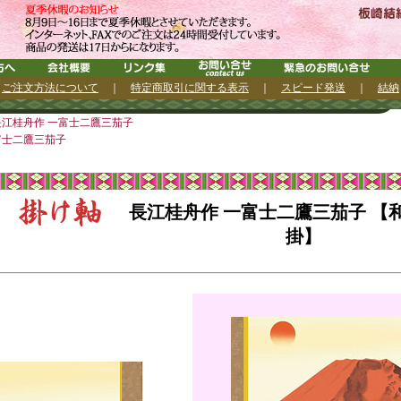
｜
ご注文方法について
｜
特定商取引に関する表示
｜
スピード発送
｜
結納
江桂舟作 一富士二鷹三茄子
富士二鷹三茄子
長江桂舟作 一富士二鷹三茄子 【
掛】