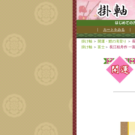
｜
カートをみる
掛け軸
＞
開運・鯉の滝登り
＞
長
掛け軸
＞
富士
＞
長江桂舟作 一