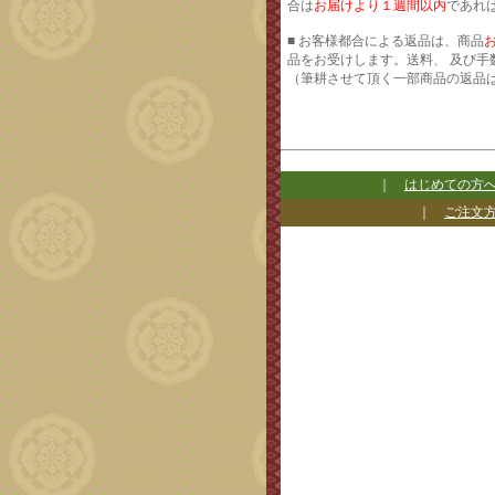
合は
お届けより１週間以内
であれ
■ お客様都合による返品は、商品
品をお受けします。送料、 及び手
（筆耕させて頂く一部商品の返品
｜
はじめての方
｜
ご注文