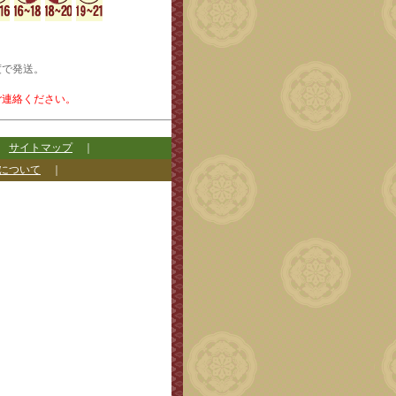
度で発送。
ご連絡ください。
｜
サイトマップ
｜
について
｜