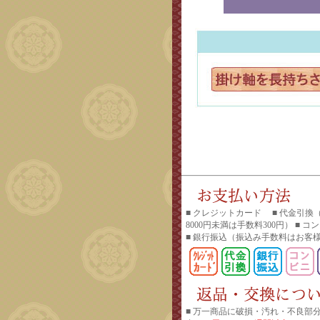
■ クレジットカード ■ 代金引換
8000円未満は手数料300円） ■ 
■ 銀行振込
（振込み手数料はお客
■ 万一商品に破損・汚れ・不良部