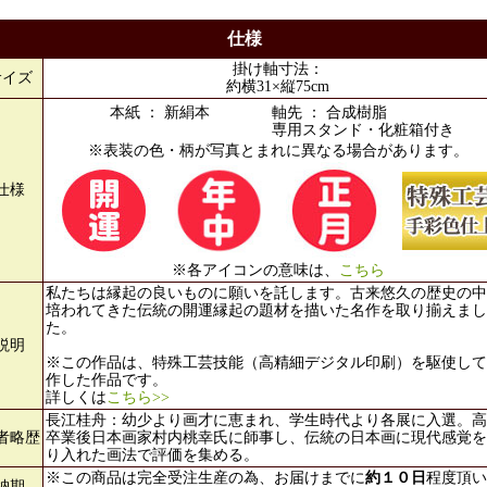
仕様
掛け軸寸法：
サイズ
約横31×縦75cm
本紙 ： 新絹本
軸先 ： 合成樹脂
専用スタンド・化粧箱付き
※表装の色・柄が写真とまれに異なる場合があります。
仕様
※各アイコンの意味は、
こちら
私たちは縁起の良いものに願いを託します。古来悠久の歴史の中
培われてきた伝統の開運縁起の題材を描いた名作を取り揃えまし
た。
説明
※この作品は、特殊工芸技能（高精細デジタル印刷）を駆使して
作した作品です。
詳しくは
こちら>>
長江桂舟：幼少より画才に恵まれ、学生時代より各展に入選。高
者略歴
卒業後日本画家村内桃幸氏に師事し、伝統の日本画に現代感覚を
り入れた画法で評価を集める。
※この商品は完全受注生産の為、お届けまでに
約１０日
程度頂い
納期