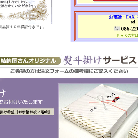
お電話・FAX
tel
装品質１０年保証付きです。
086-22
ＦＡＸの方