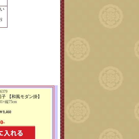
い
お
379
茄子 【和風モダン掛】
1×縦75cm
9,460
0-