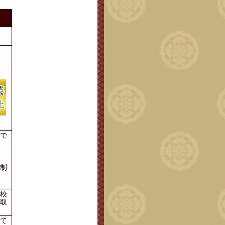
で
制
校
取
て