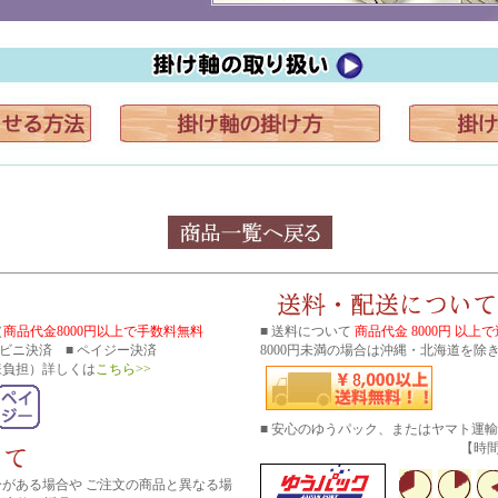
（
商品代金8000円以上で手数料無料
■ 送料について
商品代金 8000円 以上
コンビニ決済 ■ ペイジー決済
8000円未満の場合は沖縄・北海道を除き
様負担）詳しくは
こちら>>
■ 安心のゆうパック、またはヤマト運
【時間帯指
分がある場合や ご注文の商品と異なる場