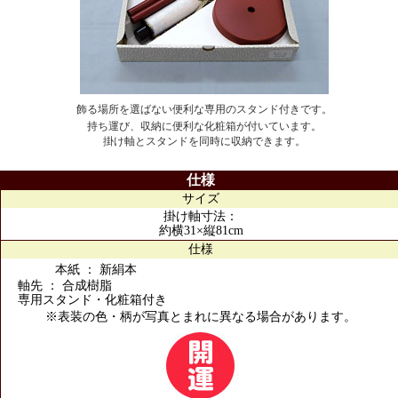
飾る場所を選ばない便利な専用のスタンド付きです。
持ち運び、収納に便利な化粧箱が付いています。
掛け軸とスタンドを同時に収納できます。
仕様
サイズ
掛け軸寸法：
約横31×縦81cm
仕様
本紙 ： 新絹本
軸先 ： 合成樹脂
専用スタンド・化粧箱付き
※表装の色・柄が写真とまれに異なる場合があります。