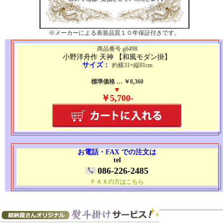
※メーカーによる表装品質１０年保証付きです。
商品番号 g6498
小野洋舟作 天神 【和風モダン掛】
サイズ：
約横31×縦81cm
標準価格 … ￥8,360
▼
￥5,700-
お電話・FAX での注文は
tel
086-226-2485
ＦＡＸの方はこちら