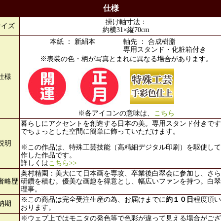
仕様
掛け軸寸法：
サイズ
約横31×縦70cm
本紙 ： 新絹本
軸先 ： 合成樹脂
専用スタンド・化粧箱付き
※表装の色・柄が写真とまれに異なる場合があります。
仕様
※各アイコンの意味は、
こちら
暮らしにアクセントを創造する日本の美。専用スタンド付きです
でちょっとした空間に簡単に飾っていただけます。
説明
※この作品は、特殊工芸技能（高精細デジタル印刷）を駆使して
作した作品です。
詳しくは
こちら>>
奥村精園：美大にて日本画を専攻、卒業後白翠会に参加し、さら
者略歴
研鑽を積む。優美な画趣を得意とし、幅広いファンを持つ。白翠
理事。
※この商品は完全受注生産の為、お届けまでに
約１０日
程度頂い
納期
おります。
※ウェブ上ではモニタの発色等で色彩が違って見える場合がござ