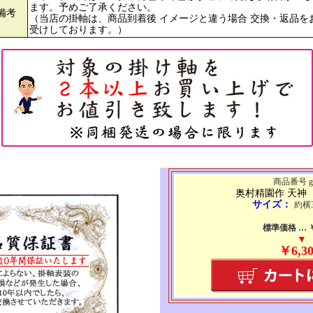
ます。予めご了承ください。
備考
（当店の掛軸は、商品到着後 イメージと違う場合 交換・返品を
受けしております。）
商品番号 g6
奥村精園作 天神
サイズ：
約横3
標準価格 … ￥1
▼
￥6,30