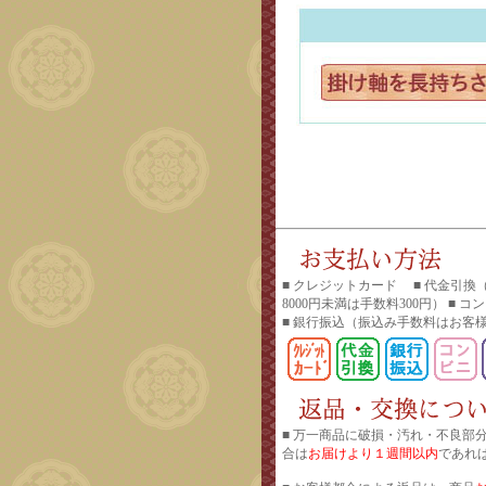
■ クレジットカード ■ 代金引換
8000円未満は手数料300円） ■ 
■ 銀行振込
（振込み手数料はお客
■ 万一商品に破損・汚れ・不良部
合は
お届けより１週間以内
であれ