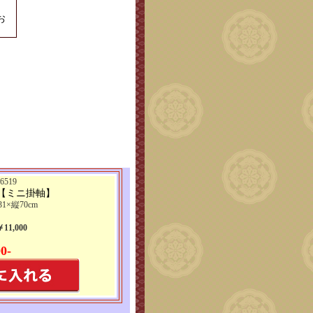
お
519
 【ミニ掛軸】
1×縦70cm
1,000
0-