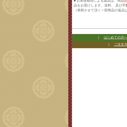
■ お客様都合による返品は、商品
品をお受けします。送料、 及び手
（筆耕させて頂く一部商品の返品
｜
はじめての方
｜
ご注文