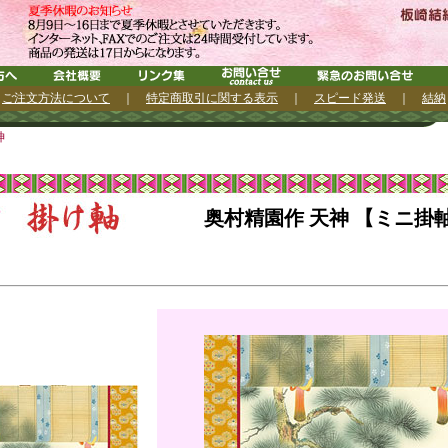
｜
ご注文方法について
｜
特定商取引に関する表示
｜
スピード発送
｜
結納
神
奥村精園作 天神 【ミニ掛