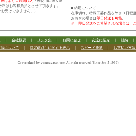
お届けより１週間以内
・未使用に限り返
数料はお客様負担とさせて頂きます。
■ 納期について
はお受けできません。）
在庫切れ、特殊工芸作品を除き３日程
お急ぎの場合は
即日発送も可能
。
※ 即日発送をご希望される場合は、
へ
｜
会社概要
｜
リンク集
｜
お問い合せ
｜
友達に紹介
｜
結納
方法について
｜
特定商取引に関する表示
｜
スピード発送
｜
お支払い方法
Copyrighted by yuinouyasan.com All right reserved.(Since Sep.5 1999)