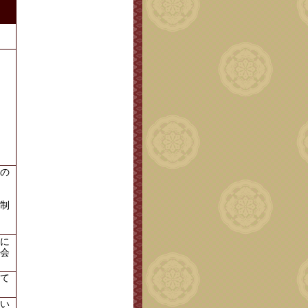
の
制
に
会
て
い