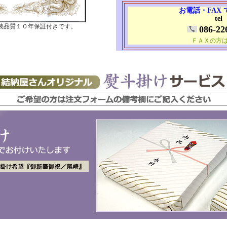
お電話・FAX
tel
装品質１０年保証付きです。
086-22
ＦＡＸの方