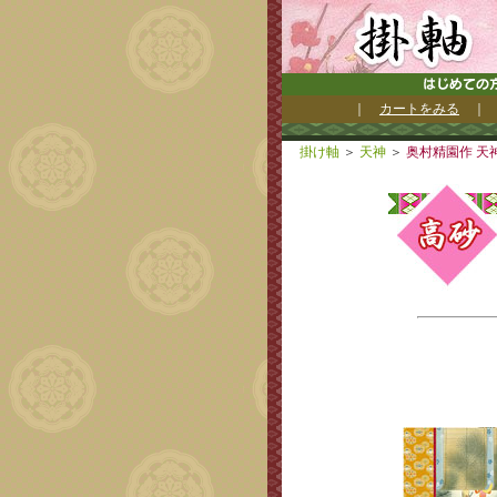
｜
カートをみる
掛け軸
＞
天神
＞
奥村精園作 天