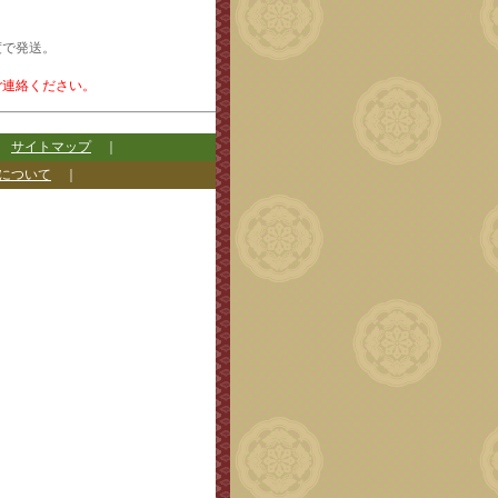
度で発送。
ご連絡ください。
｜
サイトマップ
｜
について
｜