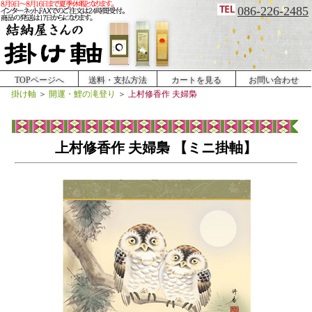
086-226-2485
TOPページへ
送料・支払方法
カートを見る
お問い合わせ
掛け軸
＞
開運・鯉の滝登り
＞
上村修香作 夫婦梟
上村修香作 夫婦梟 【ミニ掛軸】