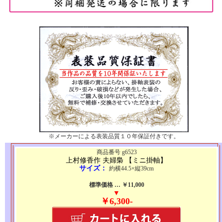
※メーカーによる表装品質１０年保証付きです。
商品番号 g6523
上村修香作 夫婦梟 【ミニ掛軸】
サイズ：
約横44.5×縦39cm
標準価格 … ￥11,000
▼
￥6,300-