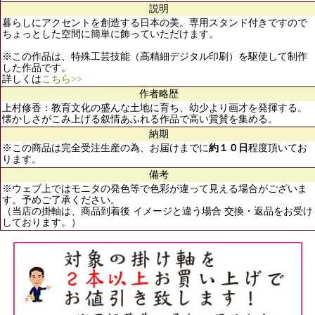
説明
暮らしにアクセントを創造する日本の美。専用スタンド付きですので
ちょっとした空間に簡単に飾っていただけます。
※この作品は、特殊工芸技能（高精細デジタル印刷）を駆使して制作
した作品です。
詳しくは
こちら>>
作者略歴
上村修香：教育文化の盛んな土地に育ち、幼少より画才を発揮する。
懐かしさがこみ上げる叙情あふれる作品で高い賞賛を集める。
納期
※この商品は完全受注生産の為、お届けまでに
約１０日
程度頂いてお
ります。
備考
※ウェブ上ではモニタの発色等で色彩が違って見える場合がございま
す。予めご了承ください。
（当店の掛軸は、商品到着後 イメージと違う場合 交換・返品をお受け
しております。）