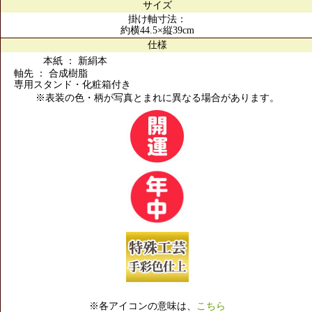
サイズ
掛け軸寸法：
約横44.5×縦39cm
仕様
本紙 ： 新絹本
軸先 ： 合成樹脂
専用スタンド・化粧箱付き
※表装の色・柄が写真とまれに異なる場合があります。
※各アイコンの意味は、
こちら