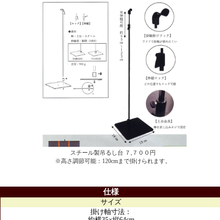
スチール製吊るし台 ７,７００円
※高さ調節可能：120cmまで掛けられます。
仕様
サイズ
掛け軸寸法：
約横35×縦64cm