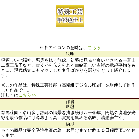
※各アイコンの意味は、
こちら
説明
福福しい七福神。悪災を払う龍虎、初夢に見ると良いとされる一富士
二鷹三茄子など、古くから伝えられる由緒正しい吉祥の縁起事物をも
とに、現代感覚にもマッチした名作ばかりを選りすぐって紹介しま
す。
※この作品は、特殊工芸技能（高精細デジタル印刷）を駆使して制作
した作品です。
詳しくは
こちら>>
作者
略歴
有馬荘園：名山多し故郷の情景を描き続け四十余年。円熟の境地が光
彩を放つ作品には各界より高い賞賛を集める名匠。清瀧会主宰。
納期
※この商品は完全受注生産の為、お届けまでに
約１０日
程度頂いてお
ります。