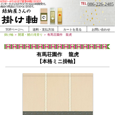
086-226-2485
TOPページへ
送料・支払方法
カートを見る
お問い合わせ
掛け軸
＞
開運・鯉の滝登り
＞
有馬荘園作 龍虎
有馬荘園作 龍虎
【本格ミニ掛軸】