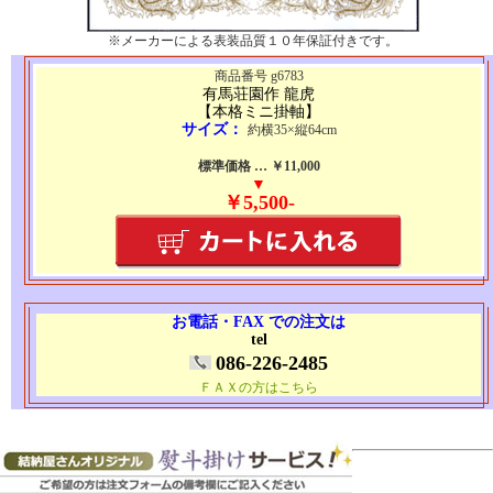
※メーカーによる表装品質１０年保証付きです。
商品番号 g6783
有馬荘園作 龍虎
【本格ミニ掛軸】
サイズ：
約横35×縦64cm
標準価格 … ￥11,000
▼
￥5,500-
お電話・FAX での注文は
tel
086-226-2485
ＦＡＸの方はこちら