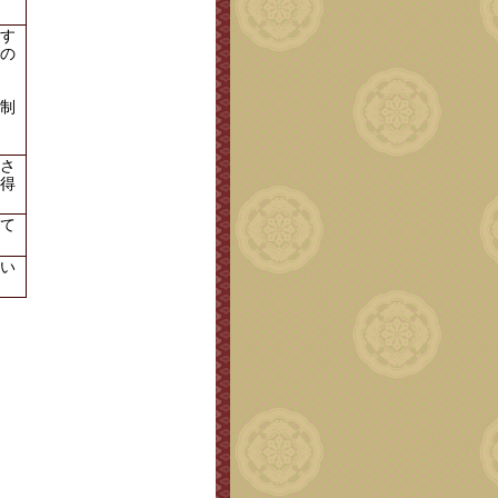
す
の
制
さ
得
て
い