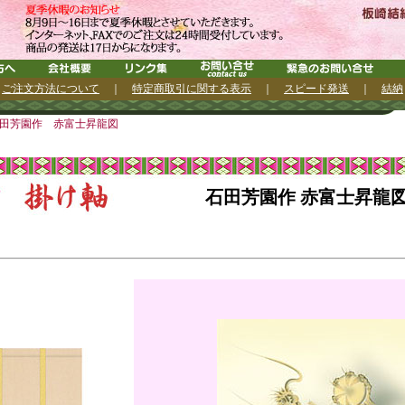
｜
ご注文方法について
｜
特定商取引に関する表示
｜
スピード発送
｜
結納
田芳園作 赤富士昇龍図
石田芳園作 赤富士昇龍