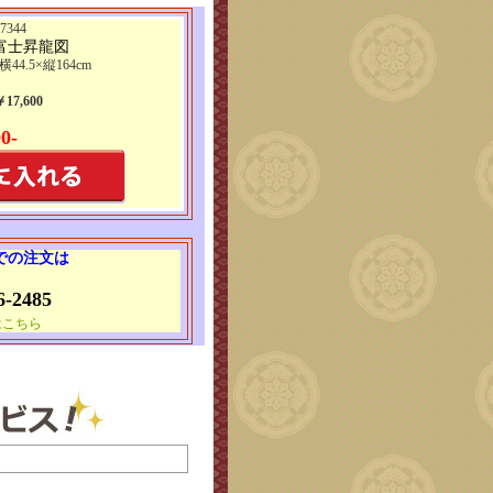
344
富士昇龍図
横44.5×縦164cm
7,600
0-
 での注文は
6-2485
はこちら