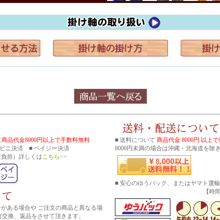
（
商品代金8000円以上で手数料無料
■ 送料について
商品代金 8000円 以上
コンビニ決済 ■ ペイジー決済
8000円未満の場合は沖縄・北海道を除き
様負担）詳しくは
こちら>>
■ 安心のゆうパック、またはヤマト運
【時間帯指
分がある場合や ご注文の商品と異なる場
ば交換、返品をさせて頂きます。