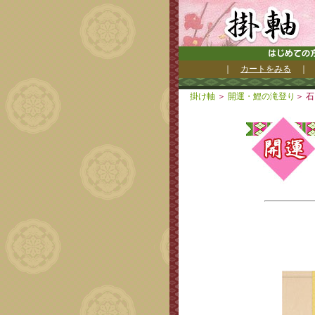
｜
カートをみる
掛け軸
＞
開運・鯉の滝登り
＞
石