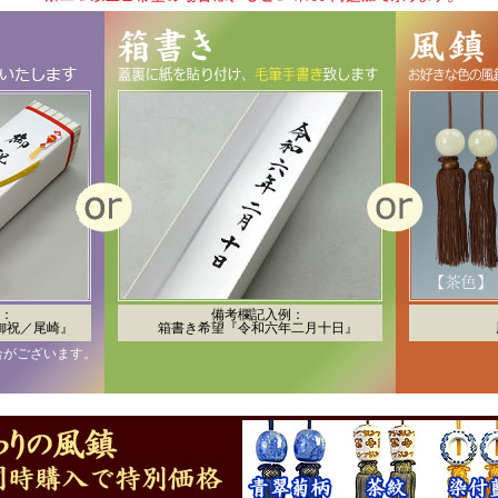
：
備考欄記入例：
御祝／尾崎』
箱書き希望『令和六年二月十日』
合がございます。