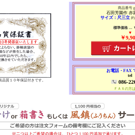
商品番号 g7
石田芳園作 赤
サイズ：尺三立
約
標準価格 … ￥1
▼
￥9,90
お電話・FAX
tel
装品質１０年保証付きです。
086-22
ＦＡＸの方