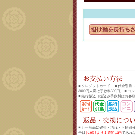
■ クレジットカード ■ 代金引換
8000円未満は手数料300円） ■ 
■ 銀行振込
（振込み手数料はお客
■ 万一商品に破損・汚れ・不良部
合は
お届けより１週間以内
であれ