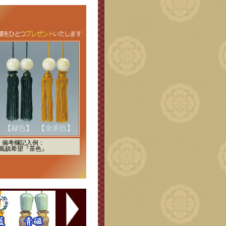
備考欄記入例：
風鎮希望『茶色』