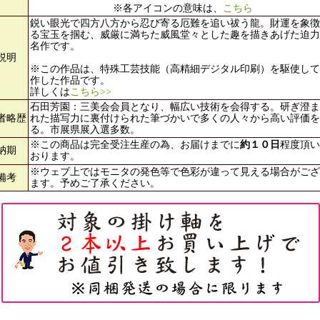
※各アイコンの意味は、
こちら
鋭い眼光で四方八方から忍び寄る厄難を追い祓う龍。財運を象徴
る宝玉を掴む、威厳に満ちた威風堂々とした趣を描きあげた迫力
名作です。
説明
※この作品は、特殊工芸技能（高精細デジタル印刷）を駆使して
作した作品です。
詳しくは
こちら>>
石田芳園：三美会会員となり、幅広い技術を会得する。研ぎ澄ま
者略歴
れた描写力に裏付けられた筆づかいで多くの人々から高い評価を
る。市展県展入選多数。
※この商品は完全受注生産の為、お届けまでに
約１０日
程度頂い
納期
おります。
※ウェブ上ではモニタの発色等で色彩が違って見える場合がござ
備考
ます。予めご了承ください。