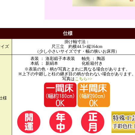
仕様
掛け軸寸法：
サイズ
尺三立 約横44.5×縦164cm
（少し小さいサイズです・幅の狭いお床用）
表装 ： 洛彩緞子本表装
軸先 ： 陶器
本紙 ： 新絹本
化粧箱付き
※表装の色・柄が写真とまれに異なる場合があります。
※上下の中廻しと柱の継ぎ目の柄が合わない場合があります
写真は
こちら>>
仕様