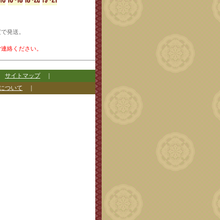
度で発送。
ご連絡ください。
｜
サイトマップ
｜
について
｜