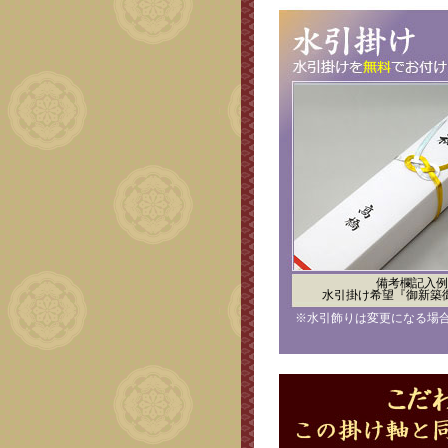
備考欄記入例
水引掛け希望『御新築
※水引飾りは変更になる場