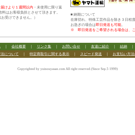
お届けより１週間以内
・未使用に限り返
数料はお客様負担とさせて頂きます。
■ 納期について
はお受けできません。）
在庫切れ、特殊工芸作品を除き３日程
お急ぎの場合は
即日発送も可能
。
※ 即日発送をご希望される場合は、
へ
｜
会社概要
｜
リンク集
｜
お問い合せ
｜
友達に紹介
｜
結納
方法について
｜
特定商取引に関する表示
｜
スピード発送
｜
お支払い方法
Copyrighted by yuinouyasan.com All right reserved.(Since Sep.5 1999)