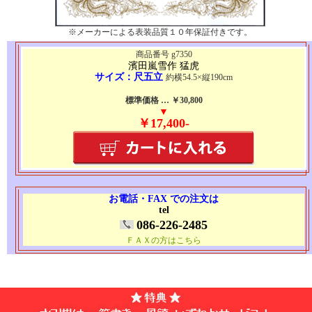
※メーカーによる表装品質１０年保証付きです。
商品番号 g7350
濱田嵐雪作 猛虎
サイズ：尺五立
約横54.5×縦190cm
標準価格 … ￥30,800
▼
￥17,400-
お電話・FAX での注文は
tel
086-226-2485
ＦＡＸの方はこちら