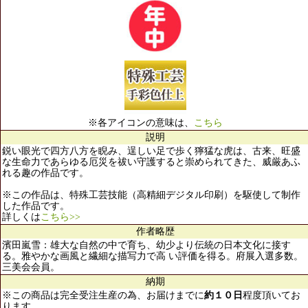
※各アイコンの意味は、
こちら
説明
鋭い眼光で四方八方を睨み、逞しい足で歩く獰猛な虎は、古来、旺盛
な生命力であらゆる厄災を祓い守護すると崇められてきた、威厳あふ
れる趣の作品です。
※この作品は、特殊工芸技能（高精細デジタル印刷）を駆使して制作
した作品です。
詳しくは
こちら>>
作者略歴
濱田嵐雪：雄大な自然の中で育ち、幼少より伝統の日本文化に接す
る。雅やかな画風と繊細な描写力で高 い評価を得る。府展入選多数。
三美会会員。
納期
※この商品は完全受注生産の為、お届けまでに
約１０日
程度頂いてお
ります。