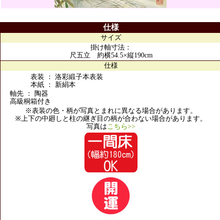
仕様
サイズ
掛け軸寸法：
尺五立 約横54.5×縦190cm
仕様
表装 ： 洛彩緞子本表装
本紙 ： 新絹本
軸先 ： 陶器
高級桐箱付き
※表装の色・柄が写真とまれに異なる場合があります。
※上下の中廻しと柱の継ぎ目の柄が合わない場合があります。
写真は
こちら>>