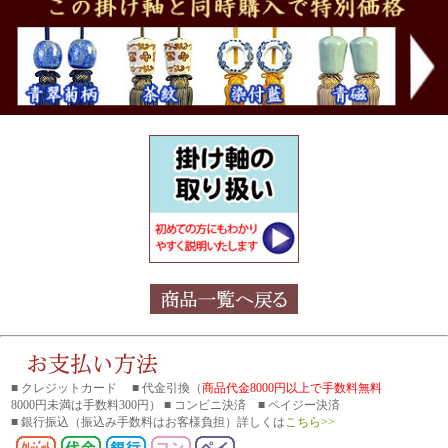
■ クレジットカード ■ 代金引換（
商品代金8000円以上で手数料無料
8000円未満は手数料300円） ■ コンビニ決済 ■ ペイジー決済
■ 銀行振込
（振込み手数料はお客様負担）詳しくは
こちら>>