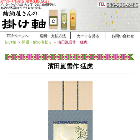
086-226-2485
TOPページへ
送料・支払方法
カートを見る
お問い合わせ
掛け軸
＞
開運・鯉の滝登り
＞
濱田嵐雪作 猛虎
濱田嵐雪作 猛虎