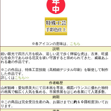
※各アイコンの意味は、
こちら
説明
鋭い眼光で四方八方を睨み、逞しい足で歩く獰猛な虎は、古来、旺盛
な生命力であらゆる厄災を祓い守護すると崇められてきた、威厳あふ
れる趣の作品です。
※この作品は、特殊工芸技能（高精細デジタル印刷）を駆使して制作
した作品です。
詳しくは
こちら>>
作者略歴
山村観峰：愛知県美大にて日本画を専攻。構図バランスに優れた独特
の画風で幅広く人気を集める。市展県展をはじめ各展にて入選多数。
納期
※この商品は完全受注生産の為、お届けまでに
約１０日
程度頂いてお
ります。