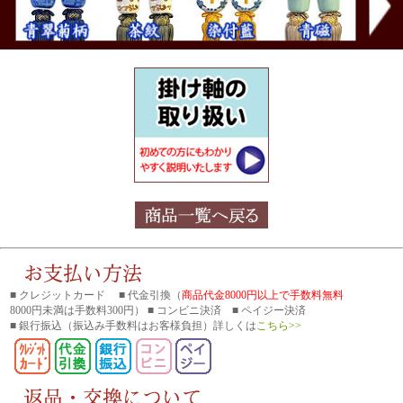
■ クレジットカード ■ 代金引換（
商品代金8000円以上で手数料無料
8000円未満は手数料300円） ■ コンビニ決済 ■ ペイジー決済
■ 銀行振込
（振込み手数料はお客様負担）詳しくは
こちら>>