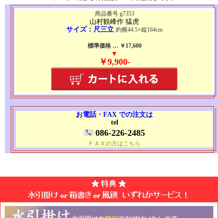
商品番号 g7353
山村観峰作 猛虎
サイズ：尺三立
約横44.5×縦164cm
標準価格 … ￥17,600
▼
￥9,900-
お電話・FAX での注文は
tel
086-226-2485
ＦＡＸの方はこちら