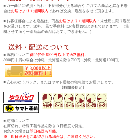
■ 万一商品に破損・汚れ・不良部分がある場合や ご注文の商品と異なる場
合は
お届けより１週間以内
であれば交換、返品をさせて頂きます。
■ お客様都合による返品は、商品
お届けより１週間以内
・未使用に限り返品
をお受けします。送料、 及び手数料はお客様負担とさせて頂きます。 （筆
耕させて頂く一部商品の返品はお受けできません。）
■ 送料について
商品代金 8000円 以上で送料無料。
8000円未満の場合は沖縄・北海道を除き700円（沖縄・北海道1200円）
■ 安心のゆうパック、またはヤマト運輸の宅急便でお届けします。
【時間帯指定】
■ 納期について
在庫切れ、特殊工芸作品を除き３日程度で発送。
お急ぎの場合は
即日発送も可能
。
※ 即日発送をご希望される場合は、ご連絡ください。