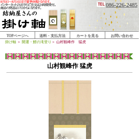
086-226-2485
TOPページへ
送料・支払方法
カートを見る
お問い合わせ
掛け軸
＞
開運・鯉の滝登り
＞
山村観峰作 猛虎
山村観峰作 猛虎