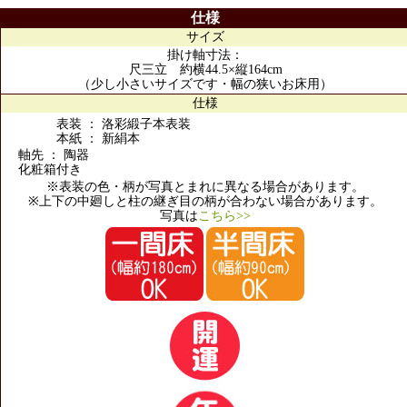
仕様
サイズ
掛け軸寸法：
尺三立 約横44.5×縦164cm
（少し小さいサイズです・幅の狭いお床用）
仕様
表装 ： 洛彩緞子本表装
本紙 ： 新絹本
軸先 ： 陶器
化粧箱付き
※表装の色・柄が写真とまれに異なる場合があります。
※上下の中廻しと柱の継ぎ目の柄が合わない場合があります。
写真は
こちら>>