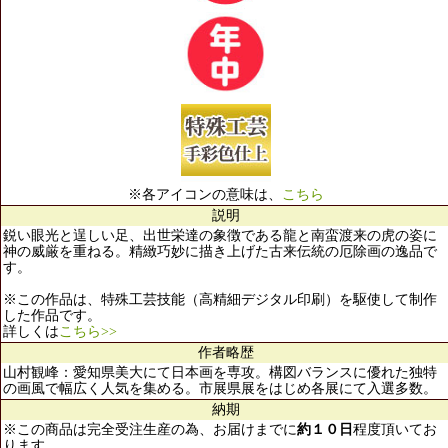
※各アイコンの意味は、
こちら
説明
鋭い眼光と逞しい足、出世栄達の象徴である龍と南蛮渡来の虎の姿に
神の威厳を重ねる。精緻巧妙に描き上げた古来伝統の厄除画の逸品で
す。
※この作品は、特殊工芸技能（高精細デジタル印刷）を駆使して制作
した作品です。
詳しくは
こちら>>
作者略歴
山村観峰：愛知県美大にて日本画を専攻。構図バランスに優れた独特
の画風で幅広く人気を集める。市展県展をはじめ各展にて入選多数。
納期
※この商品は完全受注生産の為、お届けまでに
約１０日
程度頂いてお
ります。