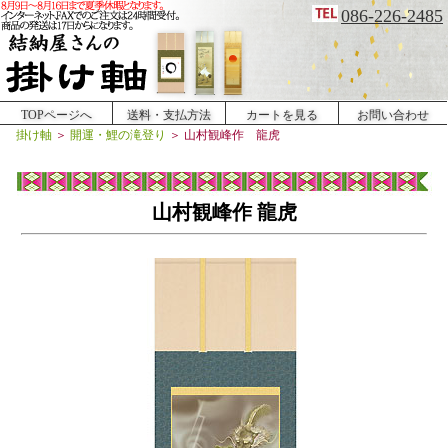
086-226-2485
TOPページへ
送料・支払方法
カートを見る
お問い合わせ
掛け軸
＞
開運・鯉の滝登り
＞
山村観峰作 龍虎
山村観峰作 龍虎