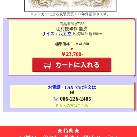
※メーカーによる表装品質１０年保証付きです。
商品番号 g7356
山村観峰作 龍虎
サイズ：尺五立
約横54.5×縦190cm
標準価格 … ￥41,800
▼
￥23,700-
お電話・FAX での注文は
tel
086-226-2485
ＦＡＸの方はこちら