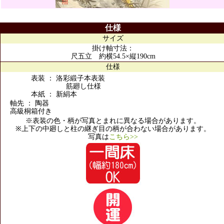
仕様
サイズ
掛け軸寸法：
尺五立 約横54.5×縦190cm
仕様
表装 ： 洛彩緞子本表装
筋廻し仕様
本紙 ： 新絹本
軸先 ： 陶器
高級桐箱付き
※表装の色・柄が写真とまれに異なる場合があります。
※上下の中廻しと柱の継ぎ目の柄が合わない場合があります。
写真は
こちら>>