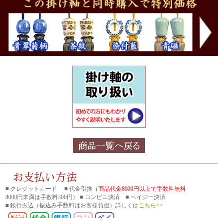
■ クレジットカード ■ 代金引換（
商品代金8000円以上で手数料無料
8000円未満は手数料300円） ■ コンビニ決済 ■ ペイジー決済
■ 銀行振込
（振込み手数料はお客様負担）詳しくは
こちら>>