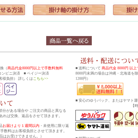
引換（
商品代金8000円以上で手数料無料
■ 送料について
商品代金 8000円 以
■ コンビニ決済 ■ ペイジー決済
8000円未満の場合は沖縄・北海道を
客様負担） 詳しくは
こちら>>
1200円）
■ 安心のゆうパック、またはヤマト
【時間帯指
部分がある場合や ご注文の商品と異なる
あれば交換、返品をさせて頂きます。
品
お届けより１週間以内
・未使用に限り返
び手数料はお客様負担とさせて頂きます。
品はお受けできません。）