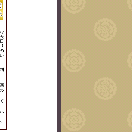
な
天
日
り
の
い
制
画
め
て
い
お