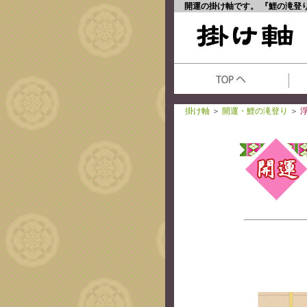
開運の掛け軸です。 『鯉の滝登
掛け軸
＞
開運・鯉の滝登り
＞