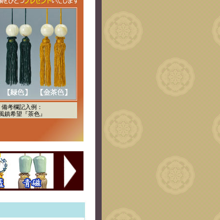
備考欄記入例：
風鎮希望『茶色』