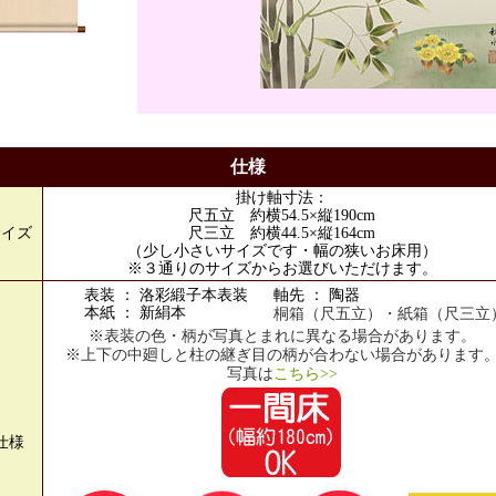
仕様
掛け軸寸法：
尺五立 約横54.5×縦190cm
サイズ
尺三立 約横44.5×縦164cm
（少し小さいサイズです・幅の狭いお床用）
※３通りのサイズからお選びいただけます。
表装 ： 洛彩緞子本表装
軸先 ： 陶器
本紙 ： 新絹本
桐箱（尺五立）・紙箱（尺三立
※表装の色・柄が写真とまれに異なる場合があります。
※上下の中廻しと柱の継ぎ目の柄が合わない場合があります
写真は
こちら>>
仕様