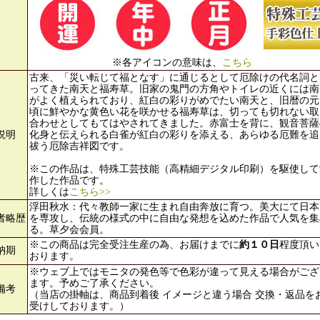
※各アイコンの意味は、
こちら
古来、「災い転じて福となす」に通じるとして厄除けの代名詞と
ってきた南天と福寿草。旧家の鬼門の方角やトイレの近くには南
がよく植えられており、紅白の彩りがめでたい南天と、旧暦の元
頃に鮮やかな黄色い花を咲かせる福寿草は、切っても切れない取
合わせとしてもてはやされてきました。赤富士を背に、観音菩薩
説明
化身と伝えられる白雀が紅白の彩りを添える、あらゆる厄難を追
祓う厄除吉祥図です。
※この作品は、特殊工芸技能（高精細デジタル印刷）を駆使して
作した作品です。
詳しくは
こちら>>
浮田秋水：代々教師一家に生まれ自由奔放に育つ。美大にて日本
者略歴
を専攻し、伝統の様式の中に自由な発想を込めた作品で人気を集
る。草夕会会員。
※この商品は完全受注生産の為、お届けまでに
約１０日
程度頂い
納期
おります。
※ウェブ上ではモニタの発色等で色彩が違って見える場合がござ
ます。予めご了承ください。
備考
（当店の掛軸は、商品到着後 イメージと違う場合 交換・返品を
受けしております。）