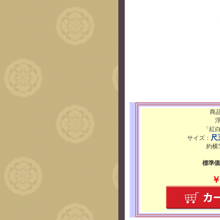
商品
「紅
尺
サイズ：
約横5
標準価格
￥