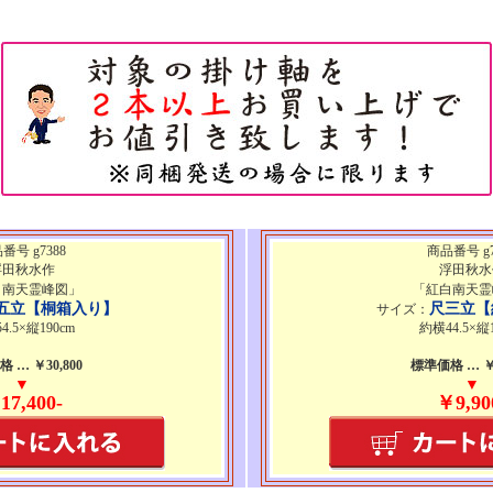
番号 g7388
商品番号 g7
浮田秋水作
浮田秋水
白南天霊峰図」
「紅白南天霊
五立【桐箱入り】
尺三立【
サイズ：
4.5×縦190cm
約横44.5×縦1
 … ￥30,800
標準価格 … ￥1
▼
▼
17,400-
￥9,90