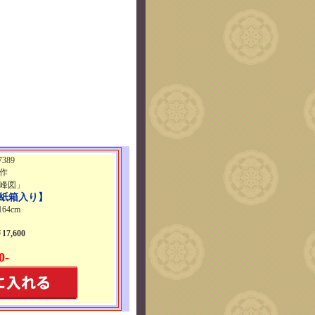
389
作
峰図」
紙箱入り】
64cm
7,600
0-