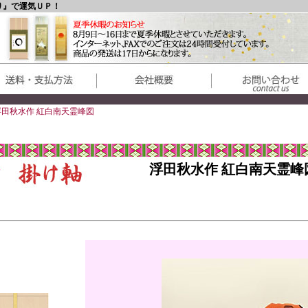
り』で運気ＵＰ！
浮田秋水作 紅白南天霊峰図
浮田秋水作 紅白南天霊峰