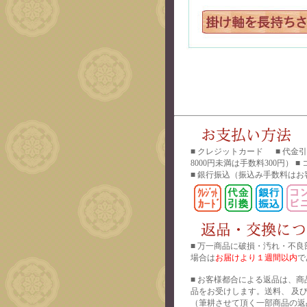
■ クレジットカード ■ 代金
8000円未満は手数料300円） 
■ 銀行振込
（振込み手数料はお
■ 万一商品に破損・汚れ・不良
場合は
お届けより１週間以内
で
■ お客様都合による返品は、商
品をお受けします。送料、 及
（筆耕させて頂く一部商品の返