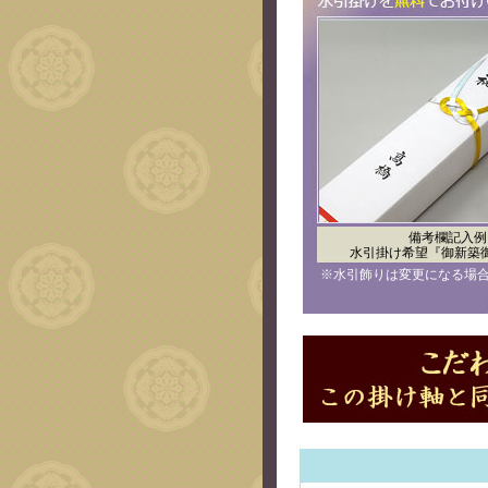
備考欄記入例
水引掛け希望『御新築
※水引飾りは変更になる場