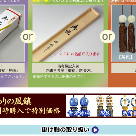
：
備考欄記入例：
御祝／尾崎』
箱書き希望『御祝／贈 鈴木』
合がございます。
※筆耕できるのは桐箱のみです。