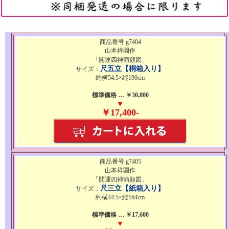
商品番号 g7404
山本祥園作
「開運四神満願図」
尺五立【桐箱入り】
サイズ：
約横54.5×縦190cm
標準価格 … ￥30,800
▼
￥17,400-
商品番号 g7405
山本祥園作
「開運四神満願図」
尺三立【紙箱入り】
サイズ：
約横44.5×縦164cm
標準価格 … ￥17,600
▼