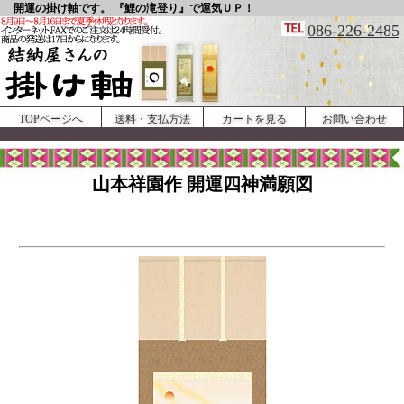
開運の掛け軸です。 『鯉の滝登り』で運気ＵＰ！
086-226-2485
TOPページへ
送料・支払方法
カートを見る
お問い合わせ
山本祥園作 開運四神満願図