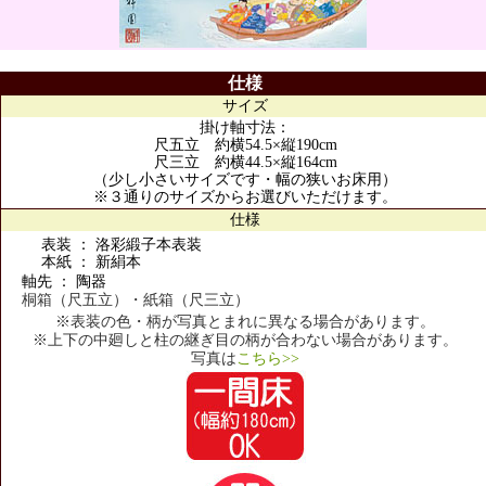
仕様
サイズ
掛け軸寸法：
尺五立 約横54.5×縦190cm
尺三立 約横44.5×縦164cm
（少し小さいサイズです・幅の狭いお床用）
※３通りのサイズからお選びいただけます。
仕様
表装 ： 洛彩緞子本表装
本紙 ： 新絹本
軸先 ： 陶器
桐箱（尺五立）・紙箱（尺三立）
※表装の色・柄が写真とまれに異なる場合があります。
※上下の中廻しと柱の継ぎ目の柄が合わない場合があります。
写真は
こちら>>