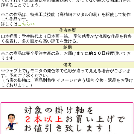
でのそれぞれの開運題材の相乗効果で、かつてない絶大な開運力を発
揮することでしょう。
※この作品は、特殊工芸技能（高精細デジタル印刷）を駆使して制作
した作品です。
詳しくは
こちら>>
作者略歴
山本祥園：学生時代より日本画一筋。 季節感豊かな流麗な作品を数多
く発表し、多方面から高い評価を受ける。
納期
※この商品は完全受注生産の為、お届けまでに
約１０日
程度頂いてお
ります。
備考
※ウェブ上ではモニタの発色等で色彩が違って見える場合がございま
す。予めご了承ください。
（当店の掛軸は、商品到着後 イメージと違う場合 交換・返品をお受け
しております。）