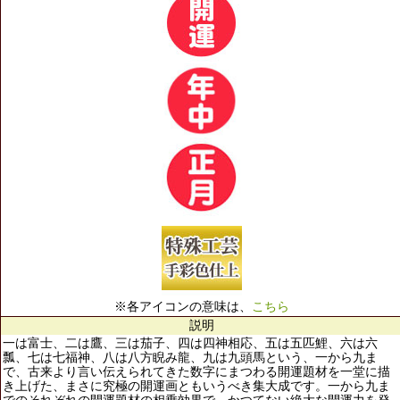
※各アイコンの意味は、
こちら
説明
一は富士、二は鷹、三は茄子、四は四神相応、五は五匹鯉、六は六
瓢、七は七福神、八は八方睨み龍、九は九頭馬という、一から九ま
で、古来より言い伝えられてきた数字にまつわる開運題材を一堂に描
き上げた、まさに究極の開運画ともいうべき集大成です。一から九ま