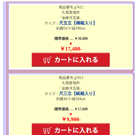
商品番号 g7412
久我直哉作
「金峰月五猿」
尺五立【桐箱入り】
サイズ：
約横54.5×縦190cm
標準価格 … ￥30,800
▼
￥17,400-
商品番号 g7413
久我直哉作
「金峰月五猿」
尺三立【紙箱入り】
サイズ：
約横44.5×縦164cm
標準価格 … ￥17,600
▼
￥9,900-