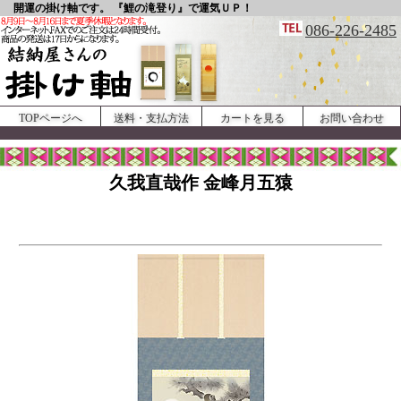
開運の掛け軸です。 『鯉の滝登り』で運気ＵＰ！
086-226-2485
TOPページへ
送料・支払方法
カートを見る
お問い合わせ
久我直哉作 金峰月五猿