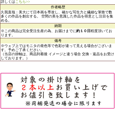
詳しくは
こちら>>
作者略歴
久我直哉：美大にて日本画を専攻し、確かな写生力と繊細な筆致で数
多くの作品を創出する。 空間の美を意識した作品を得意とし注目を集
める。
納期
※この商品は完全受注生産の為、お届けまでに
約１０日
程度頂いてお
ります。
備考
※ウェブ上ではモニタの発色等で色彩が違って見える場合がございま
す。予めご了承ください。
（当店の掛軸は、商品到着後 イメージと違う場合 交換・返品をお受け
しております。）