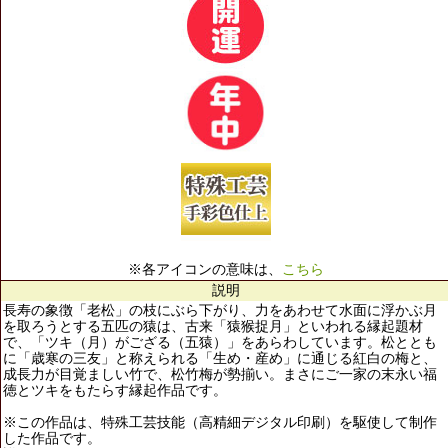
※各アイコンの意味は、
こちら
説明
長寿の象徴「老松」の枝にぶら下がり、力をあわせて水面に浮かぶ月
を取ろうとする五匹の猿は、古来「猿猴捉月」といわれる縁起題材
で、「ツキ（月）がござる（五猿）」をあらわしています。松ととも
に「歳寒の三友」と称えられる「生め・産め」に通じる紅白の梅と、
成長力が目覚ましい竹で、松竹梅が勢揃い。まさにご一家の末永い福
徳とツキをもたらす縁起作品です。
※この作品は、特殊工芸技能（高精細デジタル印刷）を駆使して制作
した作品です。