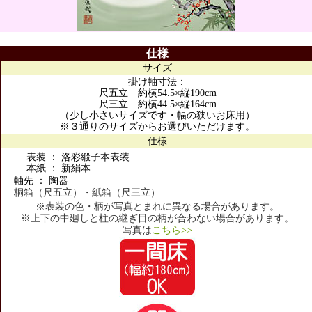
仕様
サイズ
掛け軸寸法：
尺五立 約横54.5×縦190cm
尺三立 約横44.5×縦164cm
（少し小さいサイズです・幅の狭いお床用）
※３通りのサイズからお選びいただけます。
仕様
表装 ： 洛彩緞子本表装
本紙 ： 新絹本
軸先 ： 陶器
桐箱（尺五立）・紙箱（尺三立）
※表装の色・柄が写真とまれに異なる場合があります。
※上下の中廻しと柱の継ぎ目の柄が合わない場合があります。
写真は
こちら>>