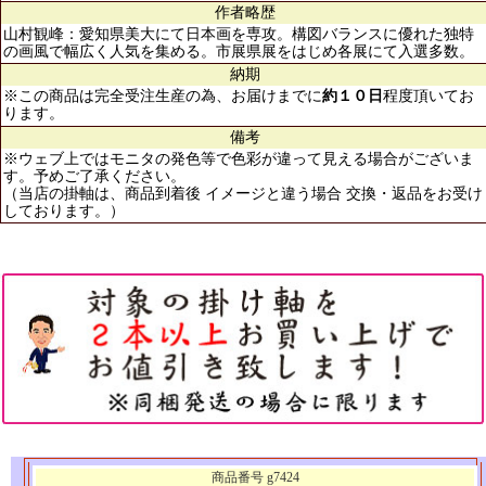
作者略歴
山村観峰：愛知県美大にて日本画を専攻。構図バランスに優れた独特
の画風で幅広く人気を集める。市展県展をはじめ各展にて入選多数。
納期
※この商品は完全受注生産の為、お届けまでに
約１０日
程度頂いてお
ります。
備考
※ウェブ上ではモニタの発色等で色彩が違って見える場合がございま
す。予めご了承ください。
（当店の掛軸は、商品到着後 イメージと違う場合 交換・返品をお受け
しております。）
商品番号 g7424