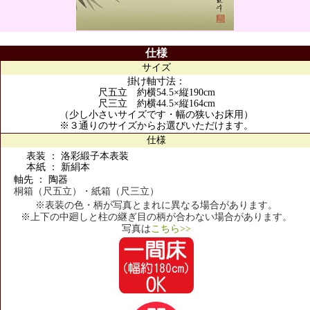
仕様
サイズ
掛け軸寸法：
尺五立 約横54.5×縦190cm
尺三立 約横44.5×縦164cm
（少し小さいサイズです・幅の狭いお床用）
※３通りのサイズからお選びいただけます。
仕様
表装 ： 洛彩緞子本表装
本紙 ： 新絹本
軸先 ： 陶器
桐箱（尺五立）・紙箱（尺三立）
※表装の色・柄が写真とまれに異なる場合があります。
※上下の中廻しと柱の継ぎ目の柄が合わない場合があります。
写真は
こちら>>