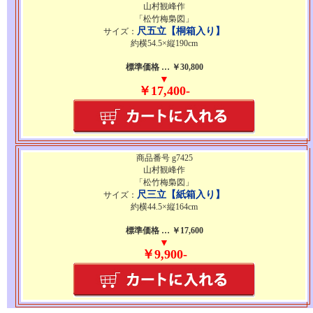
山村観峰作
「松竹梅梟図」
尺五立【桐箱入り】
サイズ：
約横54.5×縦190cm
標準価格 … ￥30,800
▼
￥17,400-
商品番号 g7425
山村観峰作
「松竹梅梟図」
尺三立【紙箱入り】
サイズ：
約横44.5×縦164cm
標準価格 … ￥17,600
▼
￥9,900-