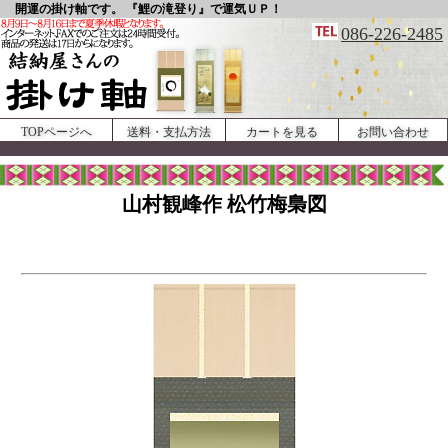
開運の掛け軸です。 『鯉の滝登り』で運気ＵＰ！
086-226-2485
TOPページへ
送料・支払方法
カートを見る
お問い合わせ
山村観峰作 松竹梅梟図