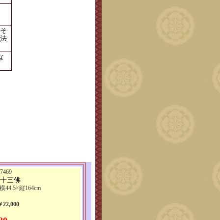
そ
法
な
469
 十三佛
横44.5×縦164cm
2,000