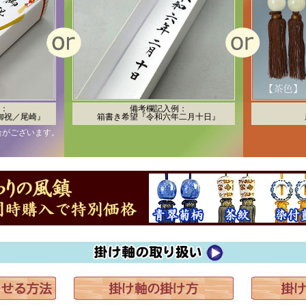
：
備考欄記入例：
御祝／尾崎』
箱書き希望『令和六年二月十日』
合がございます。