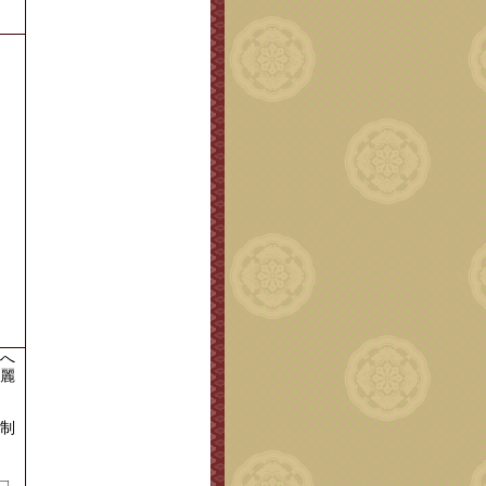
。
へ
麗
制