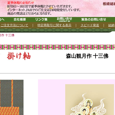
｜
ご注文方法について
｜
特定商取引に関する表示
｜
スピード発送
｜
結納
作 十三佛
森山観月作 十三佛