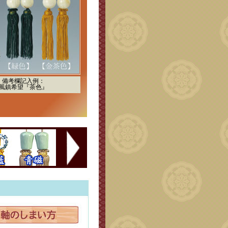
備考欄記入例：
風鎮希望『茶色』