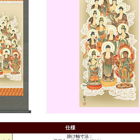
仕様
掛け軸寸法：