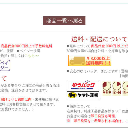
（
商品代金8000円以上で手数料無料
■ 送料について
商品代金 8000円 以上
コンビニ決済 ■ ペイジー決済
8000円未満の場合は沖縄・北海道を除き
様負担）詳しくは
こちら>>
■ 安心のゆうパック、またはヤマト運
【時間帯指
分がある場合や ご注文の商品と異なる場
ば交換、返品をさせて頂きます。
お届けより１週間以内
・未使用に限り返
数料はお客様負担とさせて頂きます。
■ 納期について
はお受けできません。）
在庫切れ、特殊工芸作品を除き３日程
お急ぎの場合は
即日発送も可能
。
※ 即日発送をご希望される場合は、