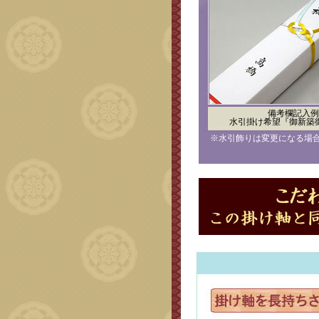
備考欄記入例
水引掛け希望『御新築
※水引飾りは変更になる場