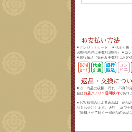
■ クレジットカード ■ 代金引換
8000円未満は手数料300円） ■ 
■ 銀行振込
（振込み手数料はお客
■ 万一商品に破損・汚れ・不良部
合は
お届けより１週間以内
であれ
■ お客様都合による返品は、商品
品をお受けします。送料、 及び手
（筆耕させて頂く一部商品の返品