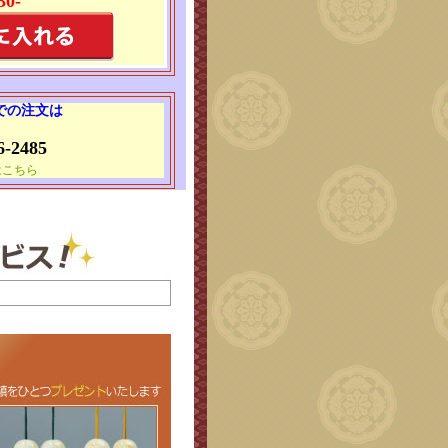
30-
 での注文は
6-2485
はこちら