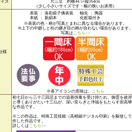
サイズ
尺三立 約横44.5×縦164cm
（少し小さいサイズです・幅の狭いお床用）
表装 ： 洛彩緞子佛表装
軸先 ： 陶器
本紙 ： 新絹本
化粧箱付き
※表装の色・柄が写真とまれに異なる場合があります。
※上下の中廻しと柱の継ぎ目の柄が合わない場合があります
写真は
こちら>>
仕様
※各アイコンの意味は、
こちら
初七日から三十三回忌までの追善供養を受け持たれ、御霊を彼岸
と導くありがたい十三仏が、深い安らぎと浄福をもたらす崇高華
な作品です。
※この作品は、特殊工芸技能（高精細デジタル印刷）を駆使して
作した作品です。
詳しくは
こちら>>