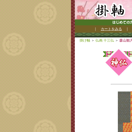
｜
カートをみる
掛け軸
＞
仏画 十三仏
＞
森山観月