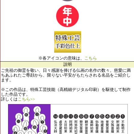
※各アイコンの意味は、
こちら
説明
ご先祖の御霊を敬い、日々感謝を捧げる仏画の名作の数々。慈愛に満
ちあふれたご尊顔から、限りない平安がもたらされる名品をご紹介し
ます。
※この作品は、特殊工芸技能（高精細デジタル印刷）を駆使して制作
した作品です。
詳しくは
こちら>>