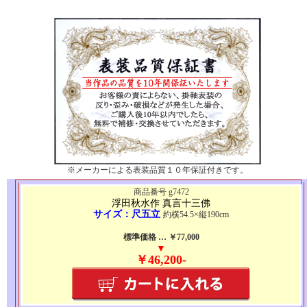
※メーカーによる表装品質１０年保証付きです。
商品番号 g7472
浮田秋水作 真言十三佛
サイズ：尺五立
約横54.5×縦190cm
標準価格 … ￥77,000
▼
￥46,200-