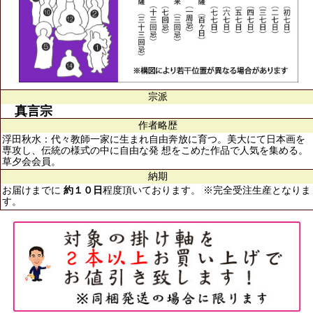
宗派
真言宗
作者略歴
浮田秋水：代々教師一家に生まれ自由奔放に育つ。美大にて日本画を
専攻し、伝統の様式の中に自由な発 想をこめた作品で人気を集める。
草夕会会員。
納期
お届けまでに
約１０日
程度頂いております。 ※完全受注生産となりま
す。