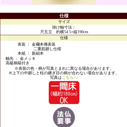
仕様
サイズ
掛け軸寸法：
尺五立 約横54.5×縦190cm
仕様
表装 ： 金襴本佛表装
二重筋廻し仕様
本紙 ： 新絹本
軸先 ： 金メッキ
高級桐箱付き
※表装の色・柄が写真とまれに異なる場合があります。
※上下の中廻しと柱の継ぎ目の柄が合わない場合があります。
写真は
こちら>>