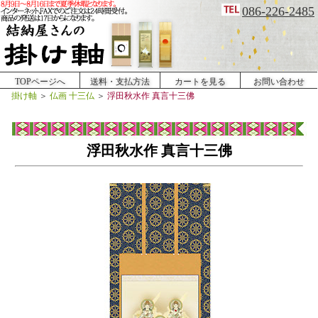
086-226-2485
TOPページへ
送料・支払方法
カートを見る
お問い合わせ
掛け軸
＞
仏画 十三仏
＞
浮田秋水作 真言十三佛
浮田秋水作 真言十三佛