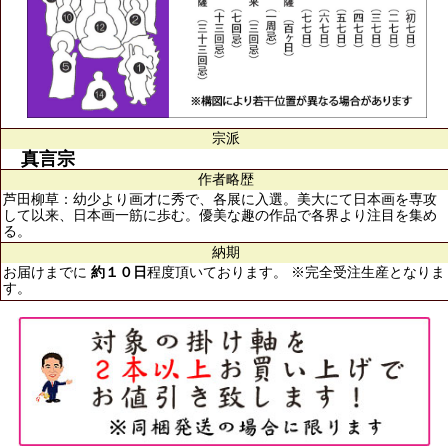
宗派
真言宗
作者略歴
芦田柳草：幼少より画才に秀で、各展に入選。美大にて日本画を専攻
して以来、日本画一筋に歩む。優美な趣の作品で各界より注目を集め
る。
納期
お届けまでに
約１０日
程度頂いております。 ※完全受注生産となりま
す。