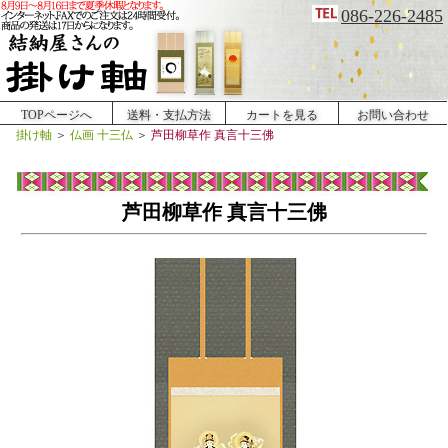
086-226-2485
TOPページへ
送料・支払方法
カートを見る
お問い合わせ
掛け軸
＞
仏画 十三仏
＞
芦田柳草作 真言十三佛
芦田柳草作 真言十三佛