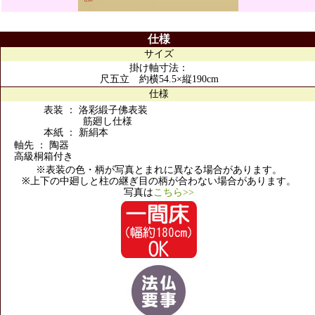
仕様
サイズ
掛け軸寸法：
尺五立 約横54.5×縦190cm
仕様
表装 ： 洛彩緞子佛表装
筋廻し仕様
本紙 ： 新絹本
軸先 ： 陶器
高級桐箱付き
※表装の色・柄が写真とまれに異なる場合があります。
※上下の中廻しと柱の継ぎ目の柄が合わない場合があります。
写真は
こちら>>