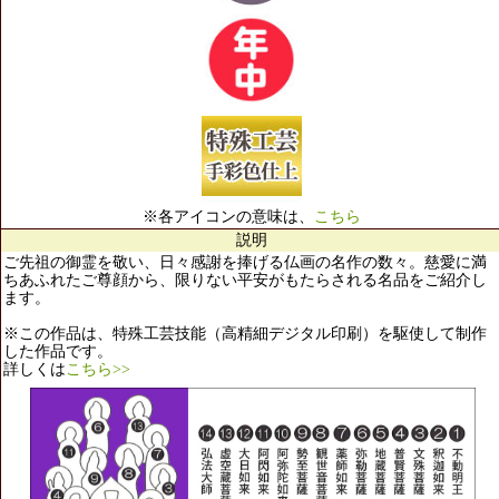
※各アイコンの意味は、
こちら
説明
ご先祖の御霊を敬い、日々感謝を捧げる仏画の名作の数々。慈愛に満
ちあふれたご尊顔から、限りない平安がもたらされる名品をご紹介し
ます。
※この作品は、特殊工芸技能（高精細デジタル印刷）を駆使して制作
した作品です。
詳しくは
こちら>>