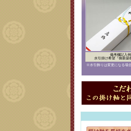
備考欄記入例
水引掛け希望『御新築
※水引飾りは変更になる場