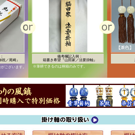
：
備考欄記入例：
御祝／尾崎』
箱書き希望『山田家／法要掛軸』
※筆耕できるのは桐箱のみです。
合がございます。