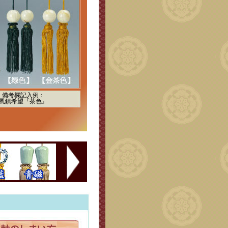
備考欄記入例：
風鎮希望『茶色』