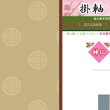
｜
カートをみる
掛け軸
＞
仏画 十三仏
＞
高見蘭