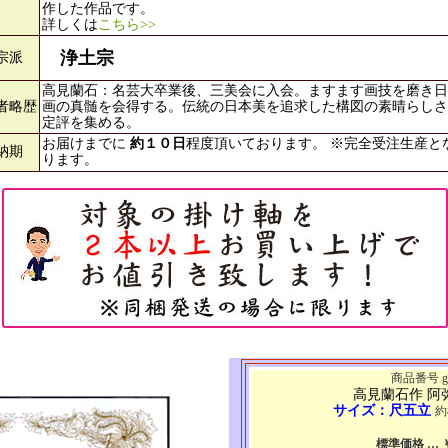
作した作品です。
詳しくは
こちら>>
浄土宗
宗派
高見蘭石：名芸大卒業後、三美会に入会。ますます画技を磨き日
者略歴
画の真髄を会得する。伝統の日本美を追求した構図の素晴らしさ
定評を集める。
お届けまでに
約１０日
程度頂いております。 ※完全受注生産と
納期
ります。
商品番号 g7
高見蘭石作 阿
サイズ：尺五立
約
標準価格 … ￥3