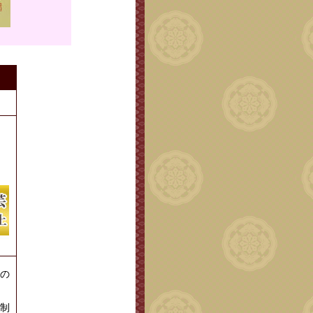
。
の
制