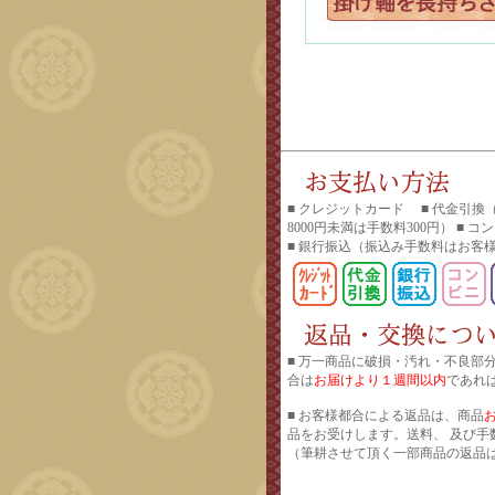
■ クレジットカード ■ 代金引換
8000円未満は手数料300円） ■ 
■ 銀行振込
（振込み手数料はお客
■ 万一商品に破損・汚れ・不良部
合は
お届けより１週間以内
であれ
■ お客様都合による返品は、商品
品をお受けします。送料、 及び手
（筆耕させて頂く一部商品の返品