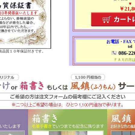
▼
￥21,8
お電話・FAX
tel
装品質１０年保証付きです。
086-22
ＦＡＸの方