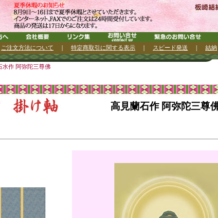
｜
ご注文方法について
｜
特定商取引に関する表示
｜
スピード発送
｜
結納
石水作 阿弥陀三尊佛
高見蘭石作 阿弥陀三尊