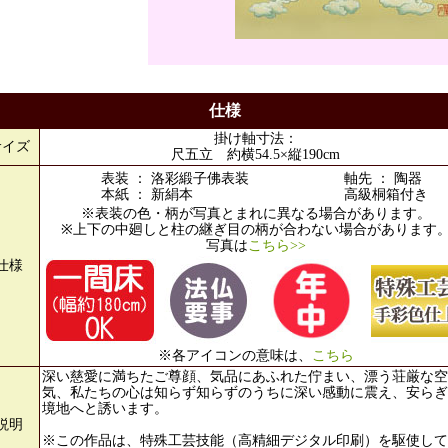
仕様
掛け軸寸法：
サイズ
尺五立 約横54.5×縦190cm
表装 ： 洛彩緞子佛表装
軸先 ： 陶器
本紙 ： 新絹本
高級桐箱付き
※表装の色・柄が写真とまれに異なる場合があります。
※上下の中廻しと柱の継ぎ目の柄が合わない場合があります
写真は
こちら>>
仕様
※各アイコンの意味は、
こちら
深い慈愛に満ちたご尊顔、気品にあふれた佇まい、漂う荘厳な空
気、私たちの心は知らず知らずのうちに深い感動に震え、安らぎ
境地へと誘います。
説明
※この作品は、特殊工芸技能（高精細デジタル印刷）を駆使して