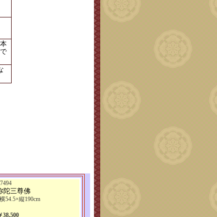
本
で
な
494
弥陀三尊佛
横54.5×縦190cm
8,500