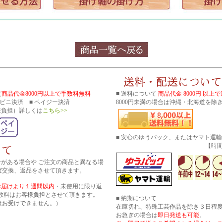
（
商品代金8000円以上で手数料無料
■ 送料について
商品代金 8000円 以上
コンビニ決済 ■ ペイジー決済
8000円未満の場合は沖縄・北海道を除き
様負担）詳しくは
こちら>>
■ 安心のゆうパック、またはヤマト運
【時間帯指
分がある場合や ご注文の商品と異なる場
ば交換、返品をさせて頂きます。
お届けより１週間以内
・未使用に限り返
数料はお客様負担とさせて頂きます。
■ 納期について
はお受けできません。）
在庫切れ、特殊工芸作品を除き３日程
お急ぎの場合は
即日発送も可能
。