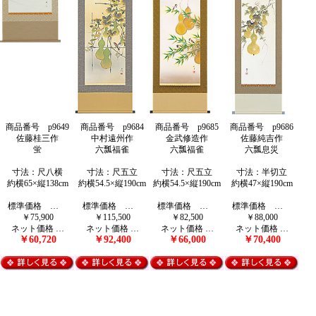
商品番号 p9649
商品番号 p9684
商品番号 p9685
商品番号 p9686
佐藤桂三作
中村遠州作
金武修造作
佐藤純吉作
蛍
六瓢福雀
六瓢福雀
六瓢息災
寸法：尺八横
寸法：尺五立
寸法：尺五立
寸法：半切立
約横65×縦138cm
約横54.5×縦190cm
約横54.5×縦190cm
約横47×縦190cm
標準価格 …
標準価格 …
標準価格 …
標準価格 …
￥75,900
￥115,500
￥82,500
￥88,000
ネット価格 …
ネット価格 …
ネット価格 …
ネット価格 …
￥60,720
￥92,400
￥66,000
￥70,400