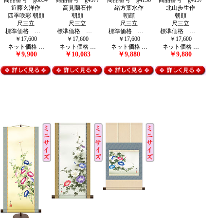
商品番号 g6054
商品番号 g4577
商品番号 g4156
商品番号 g4157
近藤玄洋作
高見蘭石作
緒方葉水作
北山歩生作
四季咲彩 朝顔
朝顔
朝顔
朝顔
尺三立
尺三立
尺三立
尺三立
標準価格 …
標準価格 …
標準価格 …
標準価格 …
￥17,600
￥17,600
￥17,600
￥17,600
ネット価格 …
ネット価格 …
ネット価格 …
ネット価格 …
￥9,900
￥10,083
￥9,880
￥9,880