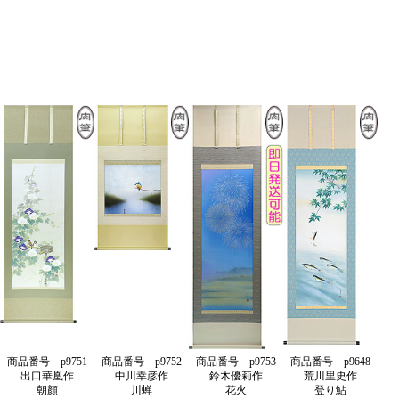
商品番号 p9751
商品番号 p9752
商品番号 p9753
商品番号 p9648
出口華凰作
中川幸彦作
鈴木優莉作
荒川里史作
朝顔
川蝉
花火
登り鮎