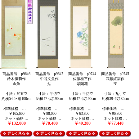
商品番号 p9646
商品番号 p9647
商品番号 p9744
商品番号 p9745
鈴木優莉作
中谷文魚作
佐藤桂三作
武藤紅雲作
金魚
鮎
紫陽花
雫
寸法：尺五立
寸法：半切立
寸法：半切立
寸法：九寸立
約横54.5×縦190cm
約横47×縦190cm
約横47×縦190cm
約横39×縦185cm
標準価格 …
標準価格 …
標準価格 …
標準価格 …
￥165,600
￥88,000
￥63,800
￥96,800
ネット価格 …
ネット価格 …
ネット価格 …
ネット価格 …
￥132,000
￥70,400
￥49,280
￥77,440