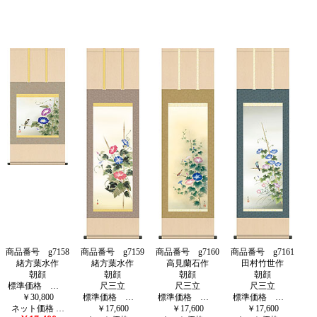
商品番号 g7158
商品番号 g7159
商品番号 g7160
商品番号 g7161
緒方葉水作
緒方葉水作
高見蘭石作
田村竹世作
朝顔
朝顔
朝顔
朝顔
標準価格 …
尺三立
尺三立
尺三立
￥30,800
標準価格 …
標準価格 …
標準価格 …
ネット価格 …
￥17,600
￥17,600
￥17,600