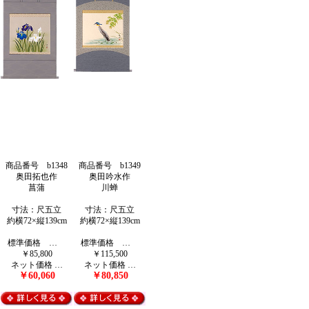
商品番号 b1348
商品番号 b1349
奥田拓也作
奥田吟水作
菖蒲
川蝉
寸法：尺五立
寸法：尺五立
約横72×縦139cm
約横72×縦139cm
標準価格 …
標準価格 …
￥85,800
￥115,500
ネット価格 …
ネット価格 …
￥60,060
￥80,850