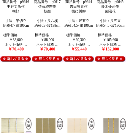
商品番号 p9616
商品番号 p9617
商品番号 p9644
商品番号 p9645
中谷文魚作
佐藤純吉作
吉田豊青作
鈴木優莉作
朝顔
朝顔
楓に川蝉
紫陽花
寸法：半切立
寸法：尺八横
寸法：尺五立
寸法：尺五立
約横47×縦190cm
約横65×縦138cm
約横54.5×縦190cm
約横54.5×縦190cm
標準価格 …
標準価格 …
標準価格 …
標準価格 …
￥88,000
￥88,000
￥69,300
￥165,600
ネット価格 …
ネット価格 …
ネット価格 …
ネット価格 …
￥70,400
￥70,400
￥55,440
￥132,000