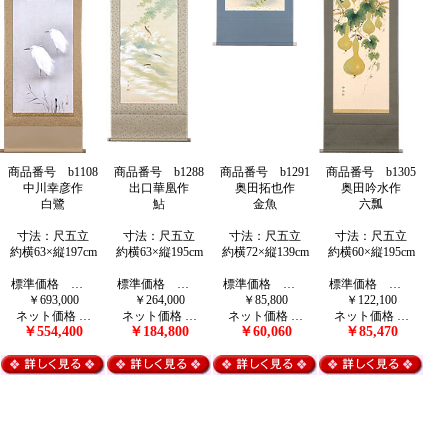
商品番号 b1108
商品番号 b1288
商品番号 b1291
商品番号 b1305
中川幸彦作
出口華凰作
奥田拓也作
奥田吟水作
白鷺
鮎
金魚
六瓢
寸法：尺五立
寸法：尺五立
寸法：尺五立
寸法：尺五立
約横63×縦197cm
約横63×縦195cm
約横72×縦139cm
約横60×縦195cm
標準価格 …
標準価格 …
標準価格 …
標準価格 …
￥693,000
￥264,000
￥85,800
￥122,100
ネット価格 …
ネット価格 …
ネット価格 …
ネット価格 …
￥554,400
￥184,800
￥60,060
￥85,470