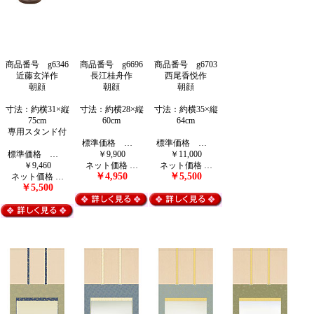
商品番号 g6346
商品番号 g6696
商品番号 g6703
近藤玄洋作
長江桂舟作
西尾香悦
作
朝顔
朝顔
朝顔
寸法：約横31×縦
寸法：約横28×縦
寸法：約横35×縦
75cm
60cm
64cm
専用スタンド付
標準価格 …
標準価格 …
標準価格 …
￥9,900
￥11,000
￥9,460
ネット価格 …
ネット価格 …
￥4,950
￥5,500
ネット価格 …
￥5,500