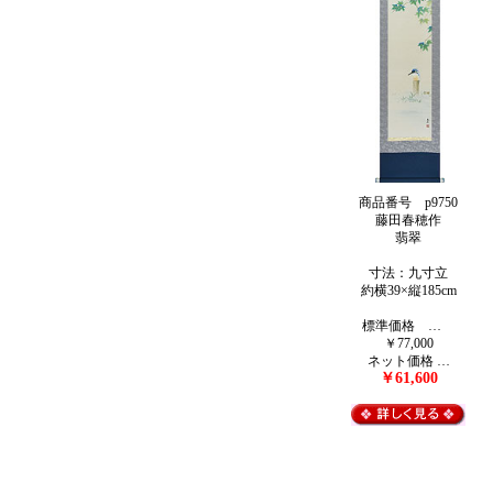
商品番号 p9750
藤田春穂作
翡翠
寸法：九寸立
約横39×縦185cm
標準価格 …
￥77,000
ネット価格 …
￥61,600