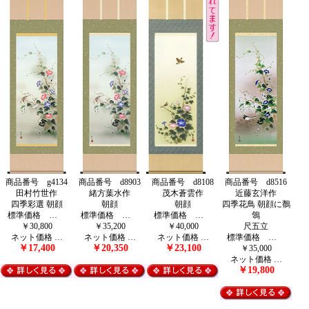
商品番号 g4134
商品番号 d8903
商品番号 d8108
商品番号 d8516
田村竹世作
緒方葉水作
茂木蒼雲作
近藤玄洋作
四季彩選 朝顔
朝顔
朝顔
四季花鳥 朝顔に鶺
標準価格 …
標準価格 …
標準価格 …
鴒
￥30,800
￥35,200
￥40,000
尺五立
ネット価格 …
ネット価格 …
ネット価格 …
標準価格 …
￥17,400
￥20,350
￥23,100
￥35,000
ネット価格 …
￥19,800