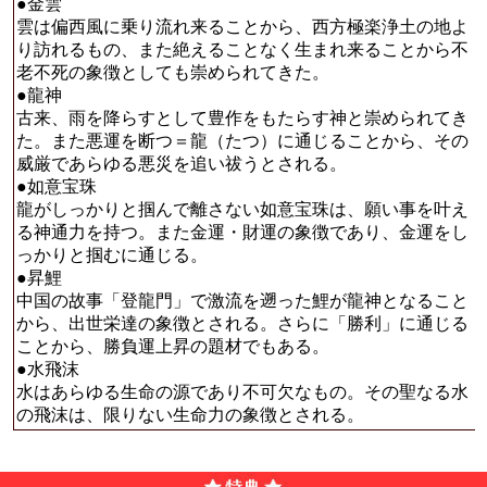
●金雲
雲は偏西風に乗り流れ来ることから、西方極楽浄土の地よ
り訪れるもの、また絶えることなく生まれ来ることから不
老不死の象徴としても崇められてきた。
●龍神
古来、雨を降らすとして豊作をもたらす神と崇められてき
た。また悪運を断つ＝龍（たつ）に通じることから、その
威厳であらゆる悪災を追い祓うとされる。
●如意宝珠
龍がしっかりと掴んで離さない如意宝珠は、願い事を叶え
る神通力を持つ。また金運・財運の象徴であり、金運をし
っかりと掴むに通じる。
●昇鯉
中国の故事「登龍門」で激流を遡った鯉が龍神となること
から、出世栄達の象徴とされる。さらに「勝利」に通じる
ことから、勝負運上昇の題材でもある。
●水飛沫
水はあらゆる生命の源であり不可欠なもの。その聖なる水
の飛沫は、限りない生命力の象徴とされる。