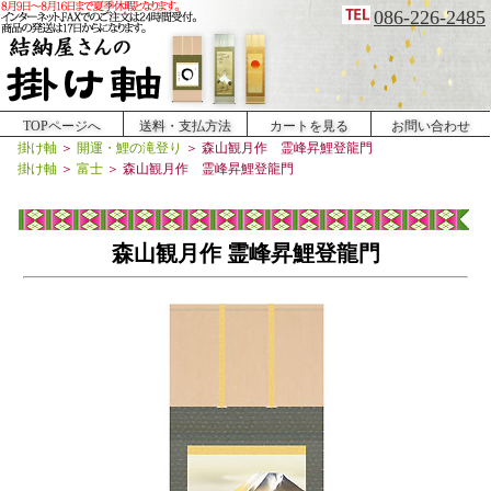
086-226-2485
TOPページへ
送料・支払方法
カートを見る
お問い合わせ
掛け軸
＞
開運・鯉の滝登り
＞
森山観月作 霊峰昇鯉登龍門
掛け軸
＞
富士
＞
森山観月作 霊峰昇鯉登龍門
森山観月作 霊峰昇鯉登龍門