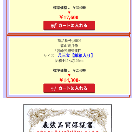
標準価格 … ￥30,000
▼
￥17,600-
商品番号 p6604
森山観月作
「霊峰昇鯉登龍門」
尺三立【紙箱入り】
サイズ：
約横44.5×縦164cm
標準価格 … ￥25,000
▼
￥14,300-