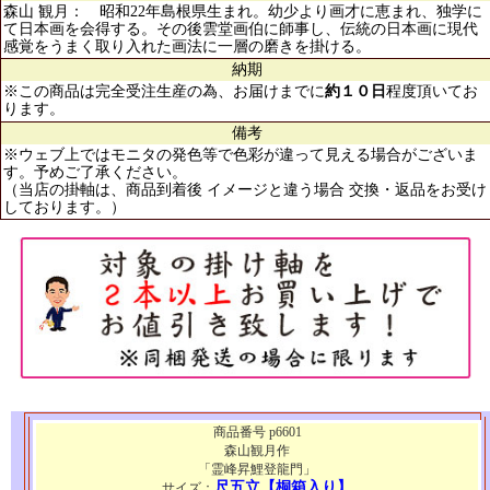
森山 観月： 昭和22年島根県生まれ。幼少より画才に恵まれ、独学に
て日本画を会得する。その後雲堂画伯に師事し、伝統の日本画に現代
感覚をうまく取り入れた画法に一層の磨きを掛ける。
納期
※この商品は完全受注生産の為、お届けまでに
約１０日
程度頂いてお
ります。
備考
※ウェブ上ではモニタの発色等で色彩が違って見える場合がございま
す。予めご了承ください。
（当店の掛軸は、商品到着後 イメージと違う場合 交換・返品をお受け
しております。）
商品番号 p6601
森山観月作
「霊峰昇鯉登龍門」
尺五立【桐箱入り】
サイズ：