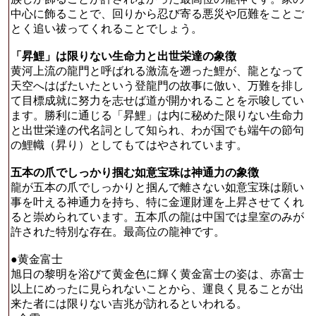
中心に飾ることで、回りから忍び寄る悪災や厄難をことご
とく追い祓ってくれることでしょう。
「昇鯉」は限りない生命力と出世栄達の象徴
黄河上流の龍門と呼ばれる激流を遡った鯉が、龍となって
天空へはばたいたという登龍門の故事に倣い、万難を排し
て目標成就に努力を志せば道が開かれることを示唆してい
ます。勝利に通じる「昇鯉」は内に秘めた限りない生命力
と出世栄達の代名詞として知られ、わが国でも端午の節句
の鯉幟（昇り）としてもてはやされています。
五本の爪でしっかり掴む如意宝珠は神通力の象徴
龍が五本の爪でしっかりと掴んで離さない如意宝珠は願い
事を叶える神通力を持ち、特に金運財運を上昇させてくれ
ると崇められています。五本爪の龍は中国では皇室のみが
許された特別な存在。最高位の龍神です。
●黄金富士
旭日の黎明を浴びて黄金色に輝く黄金富士の姿は、赤富士
以上にめったに見られないことから、運良く見ることが出
来た者には限りない吉兆が訪れるといわれる。