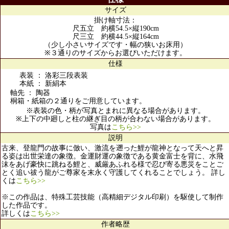
サイズ
掛け軸寸法：
尺五立 約横54.5×縦190cm
尺三立 約横44.5×縦164cm
（少し小さいサイズです・幅の狭いお床用）
※３通りのサイズからお選びいただけます。
仕様
表装 ： 洛彩三段表装
本紙 ： 新絹本
軸先 ： 陶器
桐箱・紙箱の２通りをご用意しています。
※表装の色・柄が写真とまれに異なる場合があります。
※上下の中廻しと柱の継ぎ目の柄が合わない場合があります。
写真は
こちら>>
説明
古来、登龍門の故事に倣い、激流を遡った鯉が龍神となって天へと昇
る姿は出世栄達の象徴。金運財運の象徴である黄金富士を背に、水飛
沫をあげ豪快に跳ねる鯉と、威厳あふれる様で忍び寄る悪災をことご
とく追い祓う龍がご尊家を末永く守護してくれることでしょう。 詳し
くは
こちら>>
※この作品は、特殊工芸技能（高精細デジタル印刷）を駆使して制作
した作品です。
詳しくは
こちら>>
作者略歴