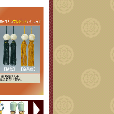
備考欄記入例：
風鎮希望『茶色』