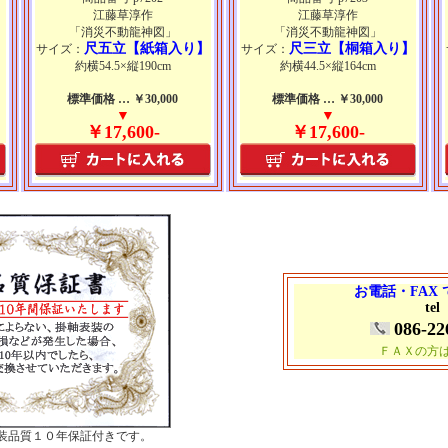
江藤草淳作
江藤草淳作
「消災不動龍神図」
「消災不動龍神図」
】
尺五立【紙箱入り】
尺三立【桐箱入り】
サイズ：
サイズ：
約横54.5×縦190cm
約横44.5×縦164cm
標準価格 … ￥30,000
標準価格 … ￥30,000
▼
▼
￥17,600-
￥17,600-
お電話・FAX
tel
086-22
ＦＡＸの方
装品質１０年保証付きです。