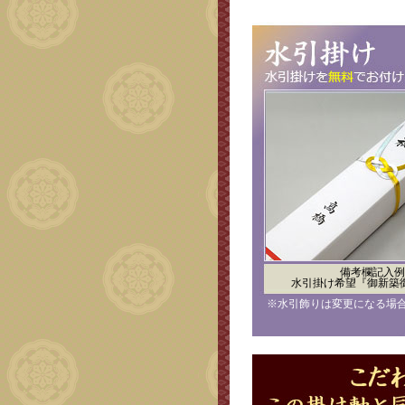
備考欄記入例
水引掛け希望『御新築
※水引飾りは変更になる場