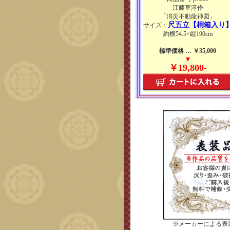
江藤草淳作
「消災不動龍神図」
尺五立【桐箱入り
サイズ：
約横54.5×縦190cm
標準価格 … ￥35,000
▼
￥19,800-
※メーカーによる表