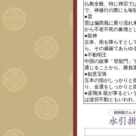
仏教全般、特に禅宗で
で、禅修行の際にも毎
●雲
雲は偏西風に乗り流れ
から不老不死の象徴と
●龍神
古来、雨を降らすとし
ら、その威厳であらゆ
●不動明王
中国の故事「登龍門」
通じることから、勝負
●如意宝珠
五本の指がしっかりと
り、金運をしっかりと
●波飛沫 龍が掌ると
は波切不動ともいわれ