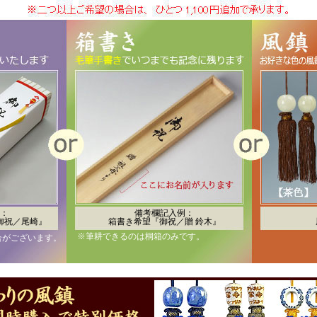
：
備考欄記入例：
御祝／尾崎』
箱書き希望『御祝／贈 鈴木』
※筆耕できるのは桐箱のみです。
合がございます。