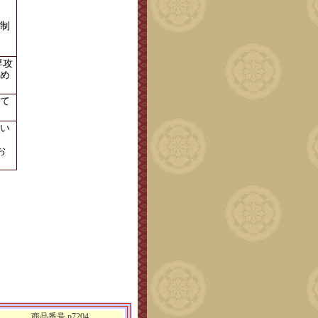
制
専攻
め
て
い
お
商品番号 p7204