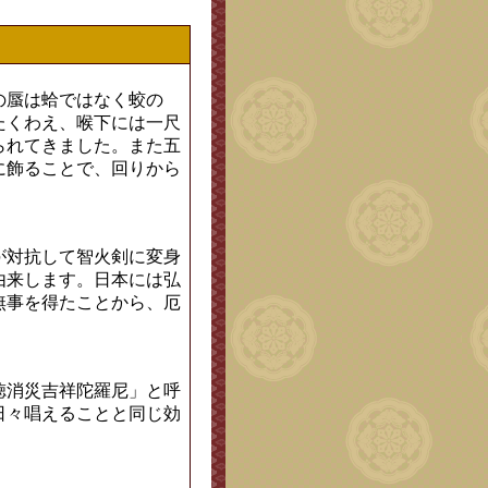
の蜃は蛤ではなく蛟の
たくわえ、喉下には一尺
られてきました。また五
に飾ることで、回りから
が対抗して智火剣に変身
由来します。日本には弘
無事を得たことから、厄
徳消災吉祥陀羅尼」と呼
日々唱えることと同じ効
。