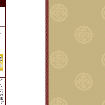
い
。
と
、
く
石
れ
限
 詳