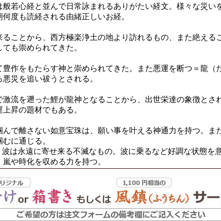
は般若心経と並んで日常詠まれるありがたい経文。様々な災い
朝何度も読経される由緒正しいお経。
来ることから、西方極楽浄土の地より訪れるもの、また絶える
しても崇められてきた。
て豊作をもたらす神と崇められてきた。また悪運を断つ＝龍（
る悪災を追い祓うとされる。
で激流を遡った鯉が龍神となることから、出世栄達の象徴とさ
運上昇の題材でもある。
掴んで離さない如意宝珠は、願い事を叶える神通力を持つ。ま
掴むに通じる。
いう波は永遠に寄せ来る不滅なもの。波に乗るなど好調な状態を
、嵐や時化を収める力を持つ。