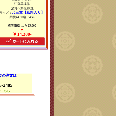
江藤草淳作
「消災不動龍神図」
尺三立【紙箱入り】
サイズ：
約横44.5×縦164cm
標準価格 … ￥25,000
▼
￥14,300-
 での注文は
6-2485
はこちら