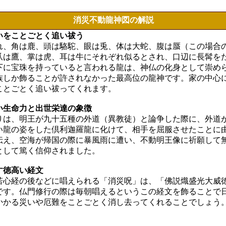
消災不動龍神図の解説
いをことごとく追い祓う
れ、角は鹿、頭は駱駝、眼は兎、体は大蛇、腹は蜃（この場合
爪は鷹、掌は虎、耳は牛にそれぞれ似るとされ、口辺に長髯を
下に宝珠を持っていると言われる龍は、神仏の化身として崇め
族しか飾ることが許されなかった最高位の龍神です。家の中心
ことごとく追い祓ってくれます。
い生命力と出世栄達の象徴
りは、明王が九十五種の外道（異教徒）と論争した際に、外道
い龍の姿をした倶利迦羅龍に化けて、相手を屈服させたことに
伝え、空海が帰国の際に暴風雨に遭い、不動明王像に祈願して
として篤く信仰されました。
す徳高い経文
若心経の後などに唱えられる「消災呪」は、「佛説熾盛光大威
です。仏門修行の際は毎朝唱えるというこの経文を飾ることで
かかる災いや厄難をことごとく消し去ってくれることでしょう