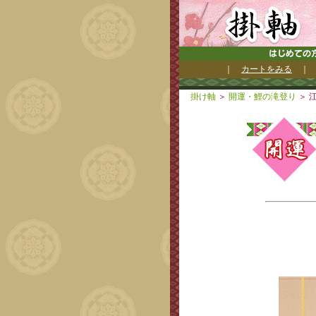
｜
カートをみる
掛け軸
＞
開運・鯉の滝登り
＞