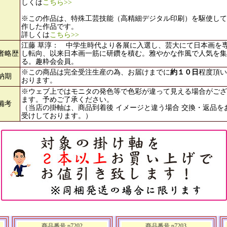
しくは
こちら>>
※この作品は、特殊工芸技能（高精細デジタル印刷）を駆使して
作した作品です。
詳しくは
こちら>>
江藤 草淳： 中学生時代より各展に入選し、芸大にて日本画を
者略歴
し転向、以来日本画一筋に研鑽を積む。雅やかな作風で人気を集
る。趣粋会会員。
※この商品は完全受注生産の為、お届けまでに
約１０日
程度頂い
納期
おります。
※ウェブ上ではモニタの発色等で色彩が違って見える場合がござ
ます。予めご了承ください。
備考
（当店の掛軸は、商品到着後 イメージと違う場合 交換・返品を
受けしております。）
商品番号 p7202
商品番号 p7203