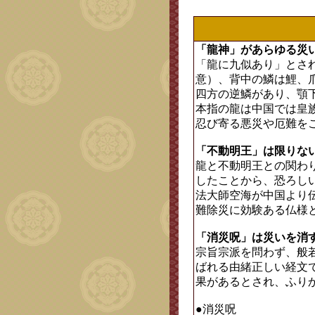
「龍神」があらゆる災
「龍に九似あり」とさ
意）、背中の鱗は鯉、
四方の逆鱗があり、顎
本指の龍は中国では皇
忍び寄る悪災や厄難を
「不動明王」は限りな
龍と不動明王との関わ
したことから、恐ろし
法大師空海が中国より
難除災に効験ある仏様
「消災呪」は災いを消
宗旨宗派を問わず、般
ばれる由緒正しい経文
果があるとされ、ふり
●消災呪