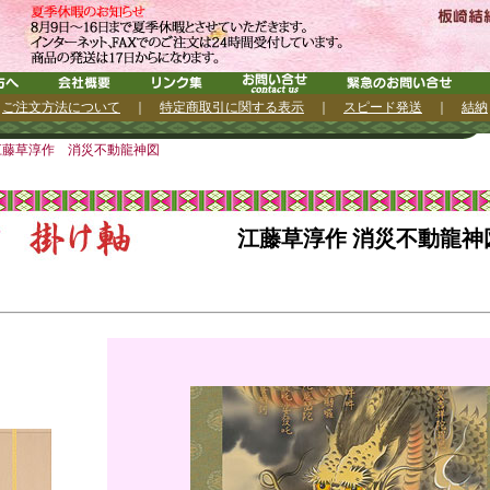
｜
ご注文方法について
｜
特定商取引に関する表示
｜
スピード発送
｜
結納
江藤草淳作 消災不動龍神図
江藤草淳作 消災不動龍神