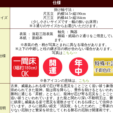
仕様
掛け軸寸法：
尺五立 約横54.5×縦190cm
サイズ
尺三立 約横44.5×縦164cm
（少し小さいサイズです・幅の狭いお床用）
※３通りのサイズからお選びいただけます。
軸先 ： 陶器
表装 ： 洛彩三段表装
桐箱・紙箱の２通りをご用意して
本紙 ： 新絹本
ます。
※表装の色・柄が写真とまれに異なる場合があります。
※上下の中廻しと柱の継ぎ目の柄が合わない場合があります
写真は
こちら>>
仕様
※各アイコンの意味は、
こちら
古来、威厳あふれる様で忍び寄る悪災をことごとく追い祓う象徴
崇められてきた龍神。龍は雨を降らし、豊作を助けるともいわれ
勝利に通じる「昇鯉」とともに、龍神が忍び寄る厄災をことごと
追い祓うといわれています。また龍と関わり深い不動明王は、磐
に鎮座し威厳ある姿で悪災を退散させてくれる仏様として信仰さ
ています。さらに徳高い経文「消災呪」をしたためた、ご尊家の
説明
りない厄除けと繁栄を祈念してくれる磐石の厄除け開運画です。