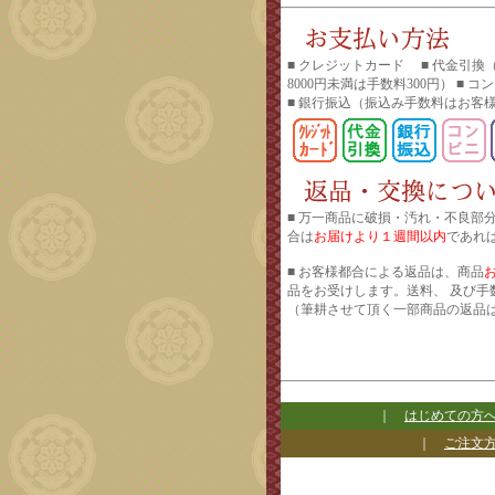
■ クレジットカード ■ 代金引換
8000円未満は手数料300円） ■ 
■ 銀行振込
（振込み手数料はお客
■ 万一商品に破損・汚れ・不良部
合は
お届けより１週間以内
であれ
■ お客様都合による返品は、商品
品をお受けします。送料、 及び手
（筆耕させて頂く一部商品の返品
｜
はじめての方
｜
ご注文