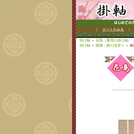
｜
カートをみる
掛け軸
＞
花鳥（夏用の掛け軸）
掛け軸
＞
開運・鯉の滝登り
＞ 