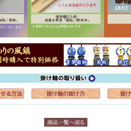
：
備考欄記入例：
御祝／尾崎』
箱書き希望『御祝／贈 鈴木』
※筆耕できるのは桐箱のみです。
合がございます。