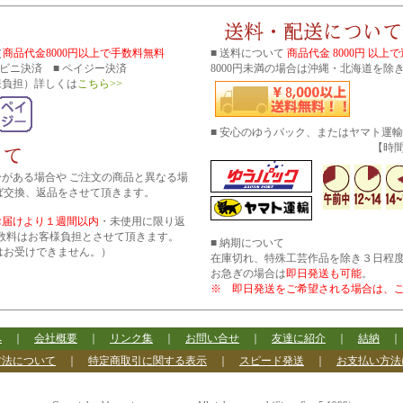
（
商品代金8000円以上で手数料無料
■ 送料について
商品代金 8000円 以上
コンビニ決済 ■ ペイジー決済
8000円未満の場合は沖縄・北海道を除き
様負担）詳しくは
こちら>>
■ 安心のゆうパック、またはヤマト運
【時間帯指
分がある場合や ご注文の商品と異なる場
ば交換、返品をさせて頂きます。
お届けより１週間以内
・未使用に限り返
数料はお客様負担とさせて頂きます。
■ 納期について
はお受けできません。）
在庫切れ、特殊工芸作品を除き３日程
お急ぎの場合は
即日発送も可能
。
※ 即日発送をご希望される場合は、
へ
｜
会社概要
｜
リンク集
｜
お問い合せ
｜
友達に紹介
｜
結納
方法について
｜
特定商取引に関する表示
｜
スピード発送
｜
お支払い方法