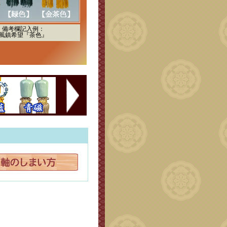
備考欄記入例：
風鎮希望『茶色』