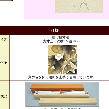
仕様
掛け軸寸法：
サイズ
九寸立 約横37×縦185cm
ickup
葉の色を抑え陰影を上手く使用しています。
付属品