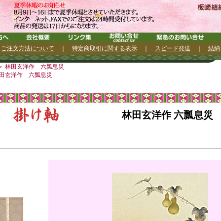
｜
ご注文方法について
｜
特定商取引に関する表示
｜
スピード発送
｜
結納
＞ 林田玄洋作 六瓢息災
林田玄洋作 六瓢息災
林田玄洋作 六瓢息災