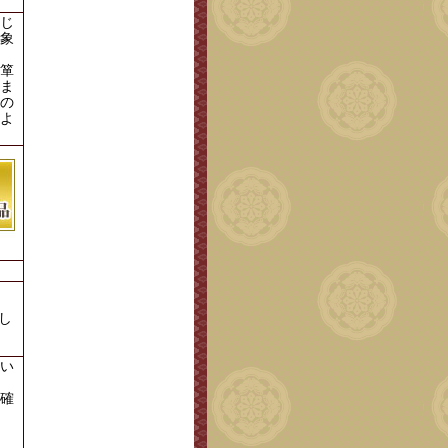
じ
象
箪
ま
の
よ
し
い
確