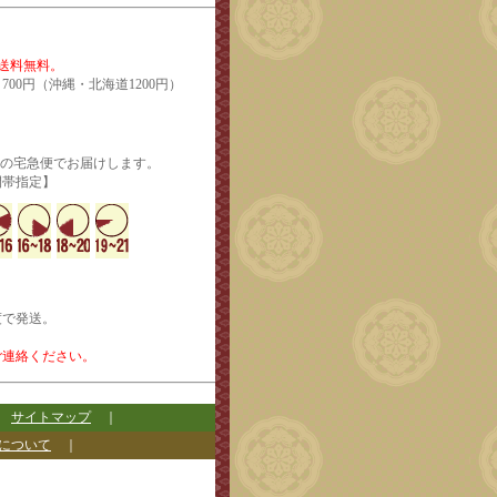
で送料無料。
700円（沖縄・北海道1200円）
輸の宅急便でお届けします。
定】
度で発送。
ご連絡ください。
｜
サイトマップ
｜
について
｜