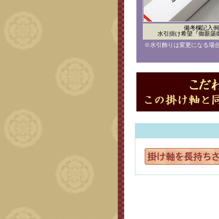
備考欄記入例
水引掛け希望『御新築
※水引飾りは変更になる場