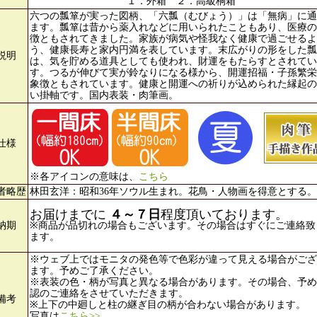
１．外箱 ２．高級桐箱
六つの瓢箪が実った図柄、「六瓢（むびょう）」は「無病」に通
ます。瓢箪は昔から薬入れなどに用いられたこともあり、医療の
徴ともされてきました。家族が病気や怪我なく健康で過ごせるよ
う、健康長寿と家内円満を表しています。末広がりの形をした瓢
説明
は、気を貯める道具としても使われ、財運をもたらすとされてい
す。つるが伸びて実が鈴なりになる様から、開運招福・子孫繁栄
象徴ともされています。健康と開運への祈りが込められた縁起の
い掛軸です。国内表装・肉筆画。
仕様
※各アイコンの意味は、
こちら
者略歴
林田玄洋：昭和36年ソウル生まれ。花鳥・人物画を得意とする。
お届けまでに
４～７日
程度頂いております。
納期
※商品が品切れの場合もございます。その場合はすぐにご連絡致
ます。
※ウェブ上ではモニタの発色等で色彩が違って見える場合がござ
ます。予めご了承ください。
※表装の色・柄が写真と異なる場合があります。その場合、予め
認のご連絡をさせていただきます。
備考
※上下の中廻しと柱の継ぎ目の柄が合わない場合があります。
写真は
こちら>>