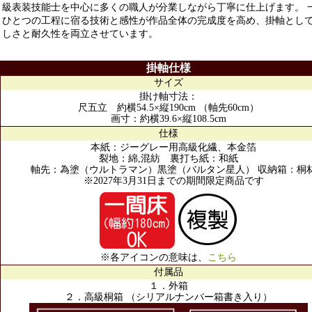
級表装技能士を中心に多くの職人が分業しながら丁寧に仕上げます。 
ひとつの工程に宿る技術と感性が作品全体の完成度を高め、掛軸とし
しさと耐久性を両立させています。
掛軸仕様
サイズ
掛け軸寸法：
尺五立 約横54.5×縦190cm （軸先60cm）
画寸：約横39.6×縦108.5cm
仕様
本紙：ジーグレー用高級化繊、本金箔
裂地：綿,混紡 裏打ち紙：和紙
軸先：為塗（ウルトラマン）黒塗（バルタン星人） 収納箱：桐
※2027年3月31日までの期間限定商品です
※各アイコンの意味は、
こちら
付属品
１．外箱
２．高級桐箱 （シリアルナンバー箱書き入り）