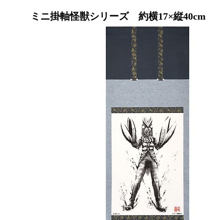
ミニ掛軸怪獣シリーズ 約横17×縦40cm