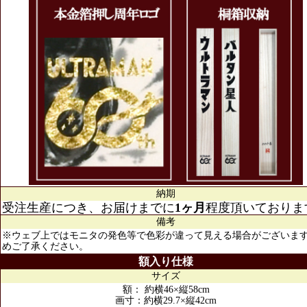
納期
受注生産につき、お届けまでに
1ヶ月
程度頂いておりま
備考
※ウェブ上ではモニタの発色等で色彩が違って見える場合がございま
めご了承ください。
額入り仕様
サイズ
額： 約横46×縦58cm
画寸：約横29.7×縦42cm