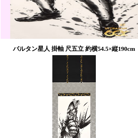
バルタン星人 掛軸 尺五立 約横54.5×縦190cm