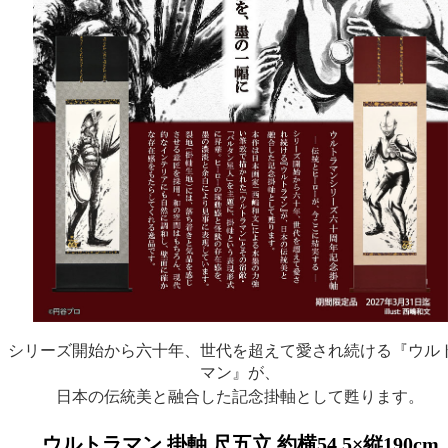
シリーズ開始から六十年、世代を超えて愛され続ける『ウル
マン』が、
日本の伝統美と融合した記念掛軸として甦ります。
ウルトラマン 掛軸 尺五立 約横54.5×縦190cm