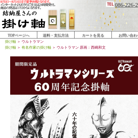
086-226-
TOPページへ
送料・支払方法
カートを見る
お問い合わ
掛け軸
＞
ウルトラマン
掛け軸
＞
有名作家の掛け軸
＞ ウルトラマン 原画：西嶋和文