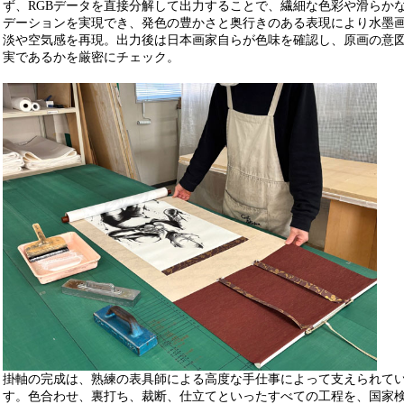
ず、RGBデータを直接分解して出力することで、繊細な色彩や滑らか
デーションを実現でき、発色の豊かさと奥行きのある表現により水墨
淡や空気感を再現。出力後は日本画家自らが色味を確認し、原画の意
実であるかを厳密にチェック。
掛軸の完成は、熟練の表具師による高度な手仕事によって支えられて
す。色合わせ、裏打ち、裁断、仕立てといったすべての工程を、国家