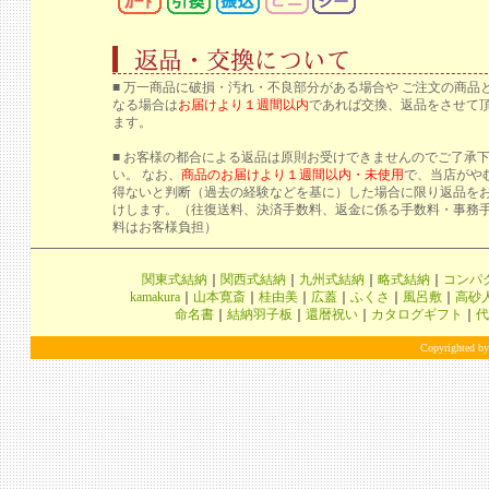
■ 万一商品に破損・汚れ・不良部分がある場合や ご注文の商品
なる場合は
お届けより１週間以内
であれば交換、返品をさせて
ます。
■ お客様の都合による返品は原則お受けできませんのでご了承
い。 なお、
商品のお届けより１週間以内・未使用
で、当店がや
得ないと判断（過去の経験などを基に）した場合に限り返品を
けします。（往復送料、決済手数料、返金に係る手数料・事務
料はお客様負担）
関東式結納
｜
関西式結納
｜
九州式結納
｜
略式結納
｜
コンパ
kamakura
｜
山本寛斎
｜
桂由美
｜
広蓋
｜
ふくさ
｜
風呂敷
｜
高砂
命名書
｜
結納羽子板
｜
還暦祝い
｜
カタログギフト
｜
代
Copyrighted by 