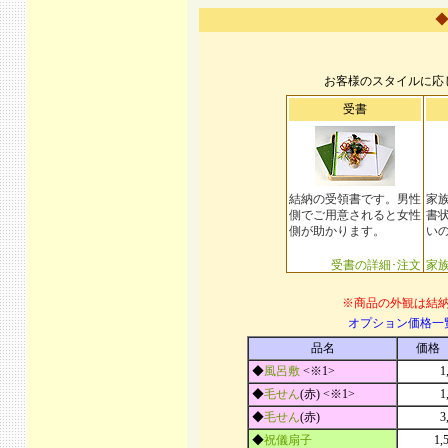
◆
お客様のスタイルに応
受書
結納の受領書です。男性
家
側でご用意されると女性
書
側が助かります。
い
受書の詳細･注文
家
※商品の外観は結
オプション価格一
品名
価格
◆
風呂敷
<※1>
1
◆
毛せん
(赤) <※1>
1
◆
毛せん
(赤)
3
◆
祝儀扇子
1