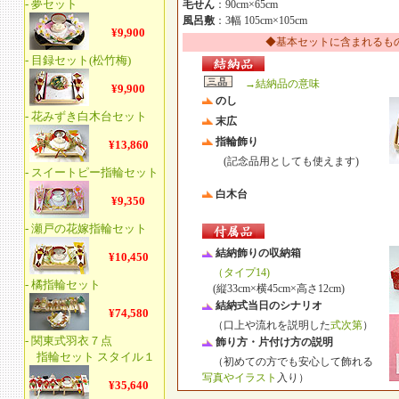
毛せん
：90cm×65cm
風呂敷
：3幅 105cm×105cm
◆基本セットに含まれるも
→結納品の意味
のし
末広
指輪飾り
(記念品用としても使えます)
白木台
結納飾りの収納箱
（タイプ14)
(縦33cm×横45cm×高さ12cm)
結納式当日のシナリオ
（口上や流れを説明した
式次第
）
飾り方・片付け方の説明
（初めての方でも安心して飾れる
写真やイラスト
入り）