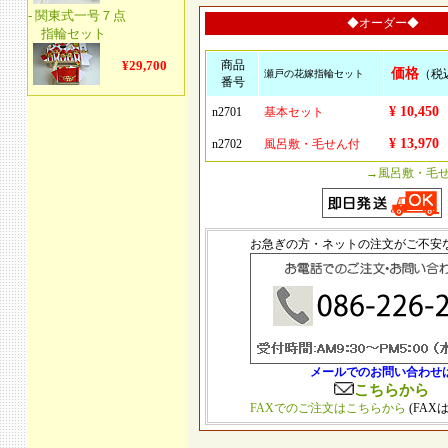
◆オーダー◆
商品
価格
（税
瀬戸の花嫁指輪セット
番号
¥ 10,450
n2701
基本セット
¥ 13,970
n2702
風呂敷・毛せん付
→風呂敷・毛
お急ぎの方・ネットの注文がご不安
メールでのお問い合わせ
こちらから
FAXでのご注文はこちらから
(FAX