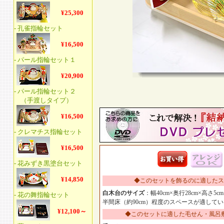
◆このセットを飾るのに適したス
白木台のサイズ
：幅40cm×奥行28cm×高さ5cm
半間床（約90cm）程度のスペースが適して
◆このセットに適した毛せん・風呂