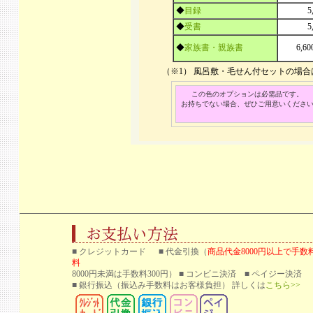
◆
目録
5
◆
受書
5
◆
家族書・親族書
6,6
（※1） 風呂敷・毛せん付セットの場
この色のオプションは必需品です。
お持ちでない場合、ぜひご用意いくださ
■ クレジットカード ■ 代金引換（
商品代金8000円以上で手数
料
8000円未満は手数料300円） ■ コンビニ決済 ■ ペイジー決済
■ 銀行振込
（振込み手数料はお客様負担） 詳しくは
こちら>>