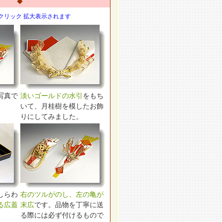
◆
クリック 拡大表示されます
写真で
淡いゴールドの水引
をもち
いて、月桂樹を模したお飾
りにしてみました。
しらわ
右のツルがのし、左の亀が
る広蓋
末広
です。品物を丁寧に送
る際には必ず付けるもので