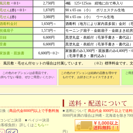
風呂敷
<※1>
2,750円
4幅 125×125cm 紺地に白で寿入り
毛せん
(赤) <※1>
1,870円
90 x 65 cm （小） ポリエステル生地
毛せん
(赤)
3,080円
90 x 65 cm （小） ウール生地
酒肴料金封
1,650円～
酒肴料（地方により家内喜多留）金封 （
祝儀扇子
1,573円～
モーニング扇子・金銀扇子・金銀まき絵房
目録
6,600円
黒塗丸盆・表紙付（毛筆手書き・書代込）
受書
6,600円
黒塗丸盆・表紙付（毛筆手書き・書代込）
家族書のみ3,300円・親族書のみ4,400円 <※
家族書・親族書
6,600円<※2>
（毛筆手書き・書代込み）
1） 風呂敷・毛せん付セットの場合は付属しています。 （※2）標準料金です。
この色のオプションは必需品です。
この色のオプションは結納の品数を増やす
ご用
お持ちでない場合、ぜひご用意いください
ものです。お好きにチョイスできます。
引換（
商品代金8000円以上で手数料無
■ 送料について
商品代金 8000円 以上で送
8000円未満の場合は沖縄・北海道を除き700
 ■ コンビニ決済 ■ ペイジー決済
客様負担） 詳しくは
こちら>>
円）