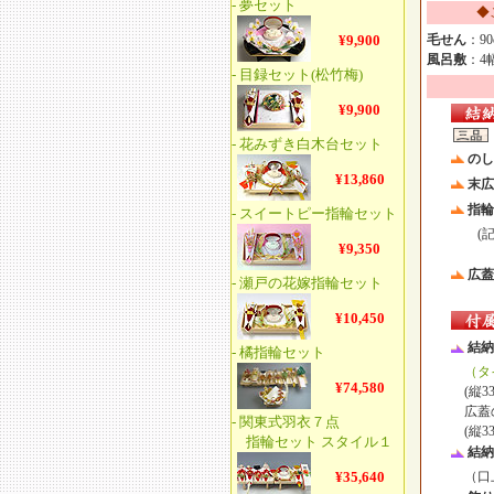
◆
毛せん
：90
風呂敷
：4幅
のし
末広
指輪
(記念
広蓋
結納
（タ
(縦33
広蓋
(縦33c
結納
（口上