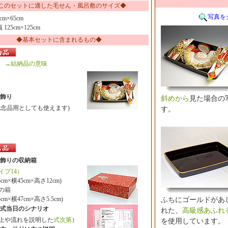
このセットに適した毛せん・風呂敷のサイズ◆
写真を
cm×65cm
 125cm×125cm
◆基本セットに含まれるもの◆
→結納品の意味
飾り
斜めから
見た場合の
品用としても使えます)
す。
飾りの収納箱
イプ14）
cm×横45cm×高さ12cm)
の箱
m×横47cm×高さ5.5cm)
ふちにゴールドがあ
式当日のシナリオ
れた、
高級感あふれ
や流れを説明した
式次第
）
を使用しています。