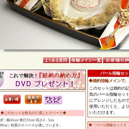
パール指輪セッ
◆婚約指輪メインで、
このセットは婚約の
気のパール指輪セッ
にアレンジしたもの
使用いただくと、よ
いただけます。
◆このセットを飾るのに適したスペース◆
ズ
：幅45cm×奥行31cm×高さ4．5cm
◆「パール指輪セット２
90cm）程度のスペースが適しています。