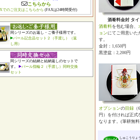
こちらから
AXでのご注文はこちらから
(FAXは24時間受付)
酒肴料金封 タイ
酒肴料
を包む場合、
同シリーズのお返し・ご養子様用です。
ョン
にてご用意いた
パール記念品セット２（手渡し）（返
す。
し用）
金封：1,650円
黒塗盆：2,200円
同シリーズの結納と結納返しのセットで
す。
パール指輪２（手渡し）同時交換
セット
オプション
の
目録
（6
円）を付ければ正式
なります。(筆耕無料
しゅこうりょ