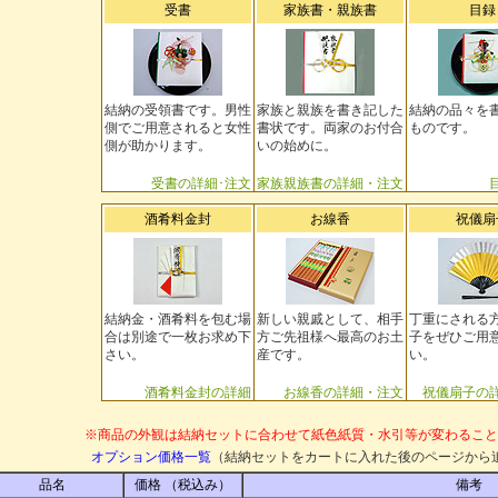
受書
家族書・親族書
目録
結納の受領書です。男性
家族と親族を書き記した
結納の品々を
側でご用意されると女性
書状です。両家のお付合
ものです。
側が助かります。
いの始めに。
受書の詳細･注文
家族親族書の詳細・注文
酒肴料金封
お線香
祝儀扇
結納金・酒肴料を包む場
新しい親戚として、相手
丁重にされる
合は別途で一枚お求め下
方ご先祖様へ最高のお土
子をぜひご用
さい。
産です。
い。
酒肴料金封の詳細
お線香の詳細・注文
祝儀扇子の
※商品の外観は結納セットに合わせて紙色紙質・水引等が変わること
オプション価格一覧
（結納セットをカートに入れた後のページから
品名
価格 （税込み）
備考