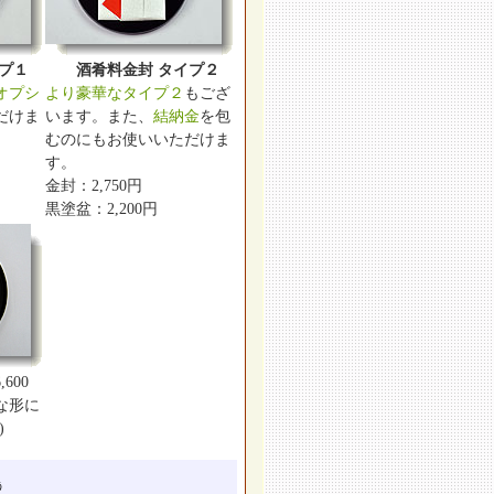
プ１
酒肴料金封 タイプ２
オプシ
より豪華なタイプ２
もござ
だけま
います。また、
結納金
を包
むのにもお使いいただけま
す。
金封：2,750円
黒塗盆：2,200円
,600
な形に
)
う