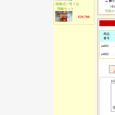
飾り
（初め
写真や
商品
番号
n4601
n4602
お