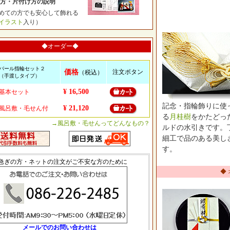
方・片付け方の説明
ての方でも安心して飾れる
イラスト
入り）
◆オーダー◆
パール指輪セット２
価格
注文ボタン
（税込）
（手渡しタイプ）
¥ 16,500
基本セット
記念・指輪飾りに使
¥ 21,120
風呂敷・毛せん付
る
月桂樹
をかたどっ
→風呂敷・毛せんってどんなもの？
ルドの水引きです。
細工で品のある美し
す。
急ぎの方・ネットの注文がご不安な方のために
◆
メールでのお問い合わせは