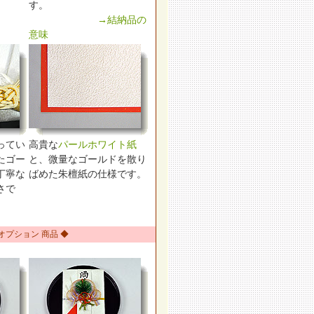
す。
→結納品の
意味
ってい
高貴な
パールホワイト紙
たゴー
と、微量なゴールドを散り
丁寧な
ばめた朱檀紙の仕様です。
さで
 オプション 商品 ◆