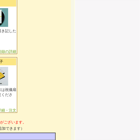
書き記した
目録の詳細
子
方は祝儀扇
意くださ
詳細・注文
がございます。
追加できます）