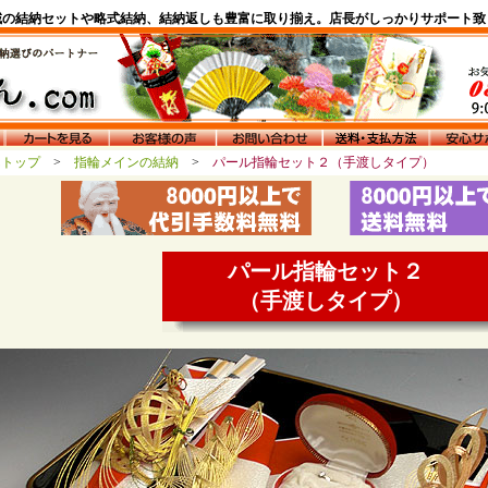
域の結納セットや略式結納、結納返しも豊富に取り揃え。店長がしっかりサポート致
んトップ
>
指輪メインの結納
>
パール指輪セット２（手渡しタイプ）
パール指輪セット２
（手渡しタイプ）