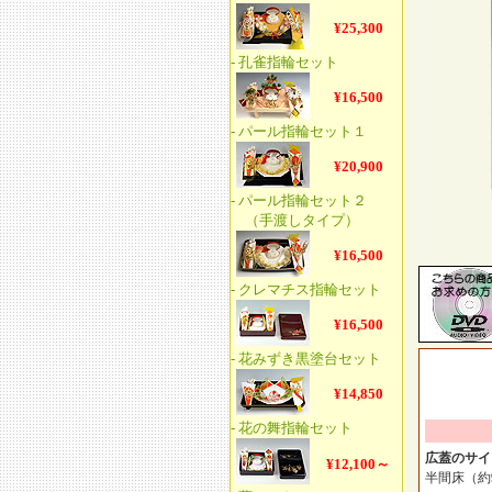
広蓋のサイ
半間床（約