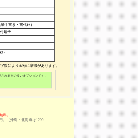
毛筆手書き・書代込）
付扇子
2>
文字数により金額に増減があります。
意される方の多いオプションです。
料無料。
円。（沖縄・北海道は1200