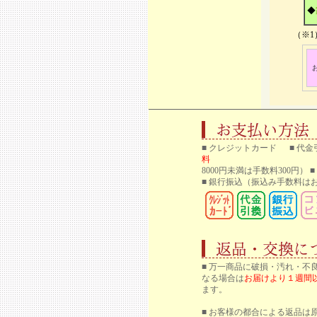
◆
（※
■ クレジットカード ■ 代金
料
8000円未満は手数料300円）
■ 銀行振込
（振込み手数料はお
■ 万一商品に破損・汚れ・不
なる場合は
お届けより１週間
ます。
■ お客様の都合による返品は