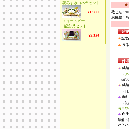
◆
毛せん
：90
風呂敷
：
3
記念
うる
結納
（タ
(縦30c
結納
（口上
飾り
（初め
写真や
白手
準備の
ださい