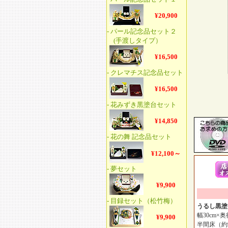
うるし黒塗
幅30cm×奥
半間床（約