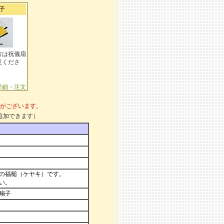
子
方は祝儀扇
意くださ
詳細・注文
がございます。
追加できます）
のの福槌（ケヤキ）です。
い。
扇子