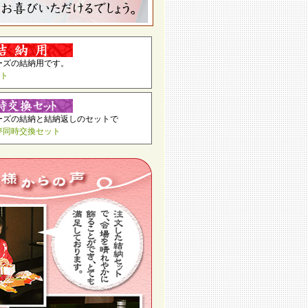
ーズの結納用です。
ト
ーズの結納と結納返しのセットで
夢同時交換セット