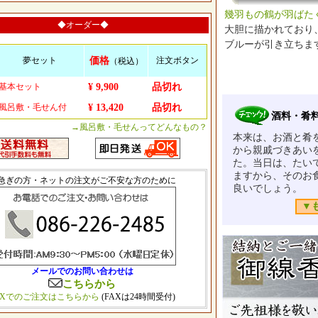
幾羽もの鶴が羽ばた
◆オーダー◆
大胆に描かれており
ブルーが引き立ちま
夢セット
価格
注文ボタン
（税込）
基本セット
¥ 9,900
品切れ
風呂敷・毛せん付
¥ 13,420
品切れ
酒料・肴
→風呂敷・毛せんってどんなもの？
本来は、お酒と肴
から親戚づきあい
た。当日は、たい
ますから、そのお
急ぎの方・ネットの注文がご不安な方のために
良いでしょう。
▼
メールでのお問い合わせは
こちらから
AXでのご注文はこちらから
(FAXは24時間受付)