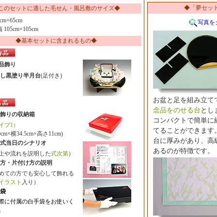
◆「夢セッ
このセットに適した毛せん・風呂敷のサイズ◆
cm×65cm
写真を
幅 105cm×105cm
◆基本セットに含まれるもの◆
品飾り
し黒塗り半月台
(足付き)
お盆と足を組み立て
念品をのせる台
とし
飾りの収納箱
コンパクトで簡単に
イプ1）
てることができます
m×横34.5cm×高さ11cm)
台に厚みがあり、高
式当日のシナリオ
あるのが特徴です。
や流れを説明した
式次第
）
方・片付け方の説明
ての方でも安心して飾れる
イラスト
入り）
袋
際に付属の白手袋をお使いく
。