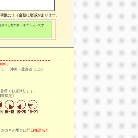
>
文字数により金額に増減があります。
意される方の多いオプションです。
料無料。
円。（沖縄・北海道は1200
宅急便でお届けします。
定】
。お急ぎの場合は
即日発送も可