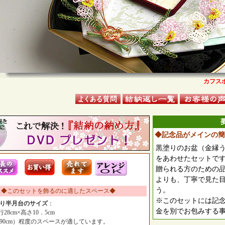
カフス
◆記念品がメインの簡
黒塗りのお盆（金縁
をあわせたセットで
贈られる方のための
よりも、丁寧で見た
う。
◆このセットを飾るのに適したスペース◆
※このセットには記
り半月台のサイズ
：
金を別でお包みする
行28cm×高さ10．5cm
90cm）程度のスペースが適しています。