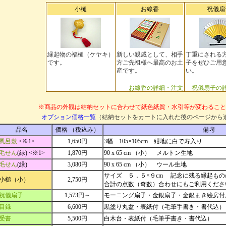
小槌
お線香
祝儀扇
縁起物の福槌（ケヤキ）
新しい親戚として、相手
丁重にされる
です。
方ご先祖様へ最高のお土
子をぜひご用
産です。
い。
お線香の詳細・注文
祝儀扇子の
※商品の外観は結納セットに合わせて紙色紙質・水引等が変わること
オプション価格一覧
（結納セットをカートに入れた後のページから
品名
価格 （税込み）
備考
風呂敷
<※1>
1,650円
3幅 105×105cm 紺地に白で寿入り
毛せん
(緑) <※1>
1,870円
90 x 65 cm （小） メルトン生地
毛せん
(緑)
3,080円
90 x 65 cm （小） ウール生地
サイズ ５．５×９cm 記念に残る縁起も
小槌（小）
2,750円
合計の点数（奇数）合わせにもご利用くださ
祝儀扇子
1,573円～
モーニング扇子・金銀扇子・金銀まき絵房付
目録
6,600円
黒塗り丸盆・表紙付（毛筆手書き・書代込）
受書
5,500円
白木台・表紙付（毛筆手書き・書代込）