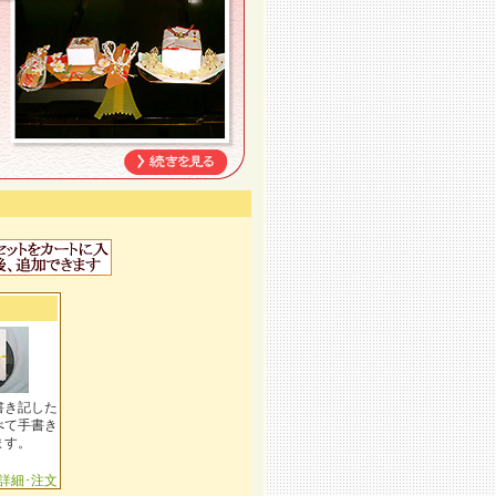
書き記した
べて手書き
ます。
詳細･注文