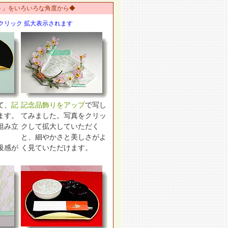
ト」をいろいろな角度から◆
クリック 拡大表示されます
て、
記
記念品飾りをアップ
で写し
ます。
てみました。写真をクリッ
組み立
クして拡大していただく
。
と、細やかさと美しさがよ
級感が
く見ていただけます。