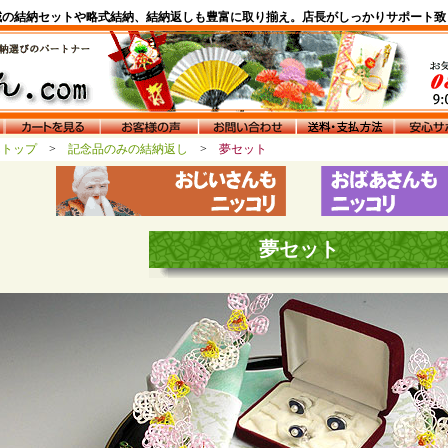
域の結納セットや略式結納、結納返しも豊富に取り揃え。店長がしっかりサポート致
んトップ
>
記念品のみの結納返し
>
夢セット
夢セット