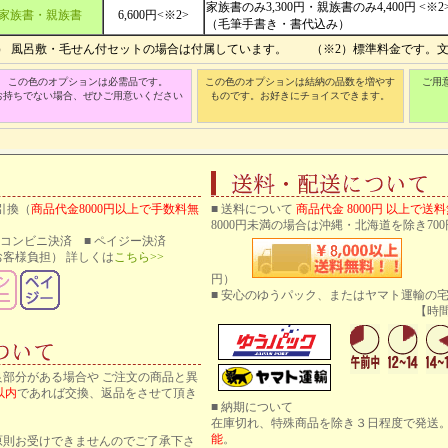
家族書のみ3,300円・親族書のみ4,400円 <※2
家族書・親族書
6,600円<※2>
（毛筆手書き・書代込み）
1） 風呂敷・毛せん付セットの場合は付属しています。 （※2）標準料金です。
この色のオプションは必需品です。
この色のオプションは結納の品数を増やす
ご用
お持ちでない場合、ぜひご用意いください
ものです。お好きにチョイスできます。
引換（
商品代金8000円以上で手数料無
■ 送料について
商品代金 8000円 以上で送
8000円未満の場合は沖縄・北海道を除き700
 ■ コンビニ決済 ■ ペイジー決済
客様負担） 詳しくは
こちら>>
円）
■ 安心のゆうパック、またはヤマト運輸の
【時間帯指
良部分がある場合や ご注文の商品と異
以内
であれば交換、返品をさせて頂き
■ 納期について
在庫切れ、特殊商品を除き３日程度で発送
能
。
原則お受けできませんのでご了承下さ