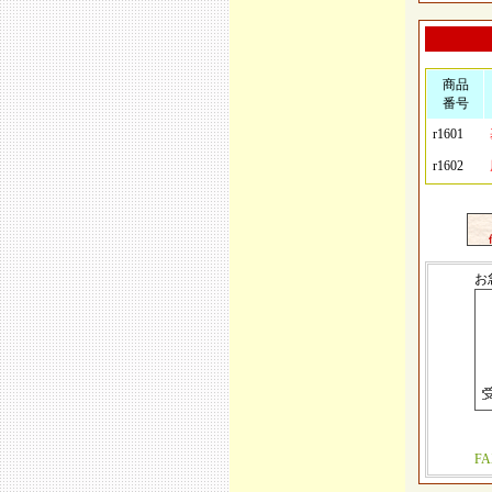
商品
番号
r1601
r1602
お
F