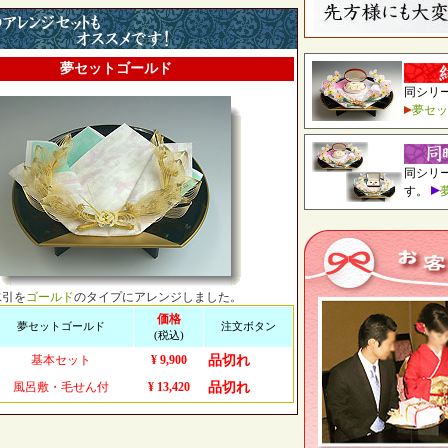
夢セットゴールド
同シリ
夢セッ
同シリ
す。
水引を
ゴールド
のタイプにアレンジしました。
価格
夢セットゴールド
注文ボタン
(税込)
基本セット
¥ 9,900
品切れ
風呂敷・毛せん付
¥ 13,420
品切れ