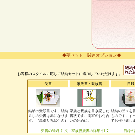
◆夢セット 関連オプション◆
お客様のスタイルに応じて結納セットに追加していただけます。
受書
家族書・親族書
目録
結納の受領書です。結納
家族と親族を書き記した
結納の品々を
返しの受書は赤になりま
書状です。両家のお付合
ものです。す
す。（黒塗り丸盆付き）
いの始めに。
でお作り致し
受書の詳細･注文
家族親族書の詳細･注文
目録の