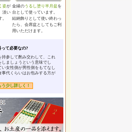
く姿
が
金縁の
うるし塗り半月盆
を
、淡い
台として使っています。
す。
結納飾りとして使い終わっ
たら、会席盆としてもご利
用いただけます。
料って必要なの?
を持参して酌み交わして、これ
をしましょうという意味でし
てい女性側が男性側をもてなし
食事代くらいはお包みする方が
もう少し詳しく！